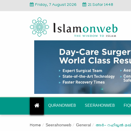
Friday, 7 August 2026
21 Safar 1448
QURANONWEB
SEERAHONWEB
FI
Seerahonweb
General
Home
അർ- റഹീഖുൽ മഖ്തൂ