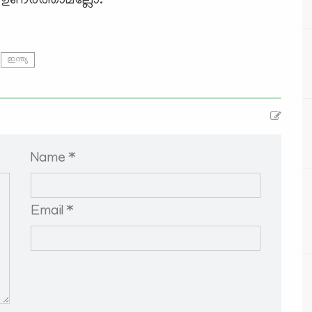
ി ഉണർത്താമല്ലോ.
ഇന്ത്യ
Name *
Email *