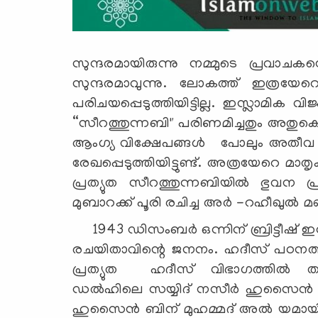
സുന്ദരമായിരുന്നു നമ്മുടെ പ്രവാ
സുന്ദരമാവുന്നു. ലോകത്ത് ഇത്രയേറെ ശ
പരിചയപ്പെടുത്തിയിട്ടില്ല. ഇസ്ലാമിക 
“സീറത്തുന്നബി" പരിണമിച്ചതും അതുക
ആംഗ്യ വിക്ഷേപങ്ങൾ പോലും അതീവ 
രേഖപ്പെടുത്തിയിട്ടുണ്ട്. അത്രയേറെ മ
പ്രത്യുത സീറത്തുന്നബിയിൽ ഭുവന പ്ര
മുബാറക്ക് പൂരി രചിച്ച അർ -റഹീഖുൽ മഖ്
1943 ഡിസംബർ ഒന്നിന് ബ്രിട്ടീഷ് ഇന
രചയിതാവിന്റെ ജനനം. ഹദീസ് പഠനത്തി
പ്രത്യുത ഹദീസ് വിഭാഗത്തിൽ തലയ
ഡൽഹിലെ സയ്യിദ് നസീർ ഹുസൈൻ ന്റ
ഹുസൈൻ ബിന് മുഹമ്മദ്‌ അൽ യമായ