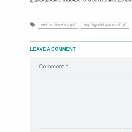
ഉചിതമായിരിക്കുമെന്ന് സാന്ദർഭികമായ
അർ- റഹീഖുൽ മഖ്തൂമ്
സ്വഫിയ്യുദ്ധീൻ മുബാറക്ക് പൂരി
LEAVE A COMMENT
Comment *