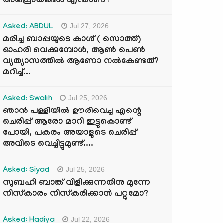
അഭിപ്രായങ്ങൾ എന്താണ്?
Jul 27, 2026
Asked: ABDUL
മരിച്ച ബാപ്പയുടെ കാശ് ( സൊത്ത്)
ഓഹരി വെക്കുമ്പോൾ, ആണ്‍ പെണ്‍
വ്യത്യാസത്തില്‍ ആണോ നല്‍കേണ്ടത്?
മറിച്ച്...
Jul 25, 2026
Asked: Swalih
ഞാൻ പള്ളിയിൽ ഊരിവെച്ച എന്റെ
ചെരിപ്പ് ആരോ മാറി ഇട്ടുകൊണ്ട്
പോയി, പകരം അയാളുടെ ചെരിപ്പ്
അവിടെ വെച്ചിട്ടുമുണ്ട്....
Jul 25, 2026
Asked: Siyad
സുബഹി ബാങ്ക് വിളിക്കുന്നതിനു മുന്നേ
നിസ്കാരം നിസ്കരിക്കാൻ പറ്റുമോ?
Jul 22, 2026
Asked: Hadiya