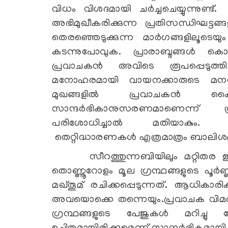
വിധം വിശദമായി ചർച്ചചെയ്യുന്നുണ്
അഭിമുഖീകരിക്കുന്ന പ്രതിസന്ധിഘട്
തെരഞ്ഞെടുക്കുന്ന മാർഗങ്ങളിലൂട
കടന്നുപോവുക. പ്രാരാബ്ദങ്ങൾ ക
പ്രവാചകൻ അവിടെ രൂപപ്പെടുത്തിയ
മനോഹരമായി വായനക്കാരുടെ മനസ്സിലേ
മുഖങ്ങളിൽ പ്രവാചകൻ കൈ
സാന്ദർഭികാനുസരണമാണെന്ന് ഗ്രന
പരിശോധിച്ചാൽ മതിയാകും. ഇവ
തെറ്റിദ്ധാരണകൾ എത്രമാത്രം ബാലിശമ
സീറത്തുന്നബിയിലും മറ്റിതര ഇസ്
തൊണ്ണൂറോളം മൂല ഗ്രന്ഥങ്ങളുടെ 
മഖ്തൂമ് രചിക്കപ്പെടുന്നത്. ആധികാ
അവയൊക്കെ തന്നെയും.പ്രവാചക വിമർ
ഗ്രന്ഥങ്ങളുടെ പേജുകൾ മറിച്ചു 