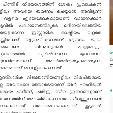
ട്. പിന്നീട് നിയോഗത്തിന് ശേഷം പ്രവാചകൻ
ടങ്ങളിലും അവയെ തരണം ചെയ്യാൻ അവിടുന്ന്
െയും വളരെ ഹൃദയഭേദകമായാണ് വായനക്കാർ
ൊടുവിൽ പലായനത്തിലൂടെ മദീനയിലെത്തിയ
െടുക്കുന്ന ഇസ്ലാമിക രാഷ്ട്രീയം വളരെ
ക്ക് ആഗ്രഹിക്കുന്നുണ്ട് ഗ്രന്ഥം. യുദ്ധ
കൊണ്ട നിലപാടുകൾ എത്രമാത്രം
്ഥത്തിൽ സൂചിപ്പിക്കുന്ന യുദ്ധങ്ങൾ
W
വ
ിടെയാണ് അടർത്തിയെടുക്കപ്പെടുന്ന
സ
ാണെന്ന് മനസ്സിലാകുന്നത്.
‌ലാമിക വിജ്ഞാനീയങ്ങളിലും വിരചിതമായ
പൂർണ്ണ അവലംബ ത്തോടെയാണ് അർ -റഹീഖുൽ
R
രികമായ ഹദീസ്, ചരിത്ര, സീറ ഗ്രന്ഥങ്ങളാണ്
ശനത്തിന് അടയിരിക്കുന്നവർ സീറത്തുന്നബി
നോക്കുന്നത് വർത്തമാനകാലത്ത് കൂടുതൽ