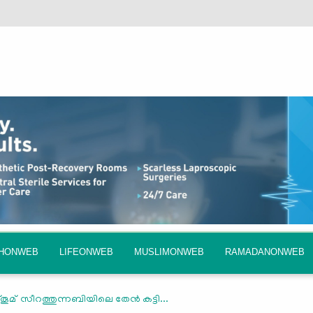
QHONWEB
LIFEONWEB
MUSLIMONWEB
RAMADANONWEB
മ് സീറത്തുന്നബിയിലെ തേൻ കട്ടി...