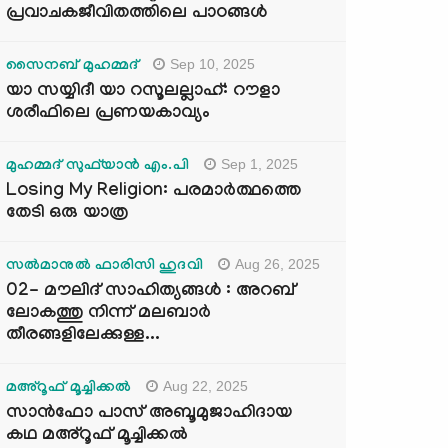
പ്രവാചകജീവിതത്തിലെ പാഠങ്ങൾ
Sep 10, 2025
സൈനബ് മുഹമ്മദ്
യാ സയ്യിദീ യാ റസൂലല്ലാഹ്: റൗളാ
ശരീഫിലെ പ്രണയകാവ്യം
Sep 1, 2025
മുഹമ്മദ് സുഫ്‌യാൻ എം.പി
Losing My Religion: പരമാർത്ഥത്തെ
തേടി ഒരു യാത്ര
Aug 26, 2025
സൽമാനുൽ ഫാരിസി ഹുദവി
02- മൗലിദ് സാഹിത്യങ്ങൾ : അറബ്
ലോകത്തു നിന്ന് മലബാർ
തീരങ്ങളിലേക്കുള്ള...
Aug 22, 2025
മഅ്റൂഫ് മൂച്ചിക്കല്‍
സാൻഫോ പാസ് അബൂമുജാഹിദായ
കഥ മഅ്റൂഫ് മൂച്ചിക്കല്‍