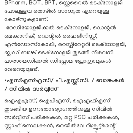
BPharm, BOT, BPT, സ്റ്റെറൈൽ ടെക്നോളജി
പോലുള്ളവ തൊഴില്‍ സാധ്യത ഏറെയുള്ള
കോഴ്‌സുകളാണ്.
റേഡിയോളജിക്കല്‍ ടെക്‌നോളജി, ഡെന്റല്‍
മെക്കാനിക്, ഡെൻ്റൽ ഹൈജീനിസ്റ്റ്,
എന്‍ഡോസ്‌കോപ്പി, റെസ്പിറേറ്ററി ടെക്‌നോളജി,
ബ്ലഡ് ബാങ്ക് ടെക്‌നോളജി തുടങ്ങി നിരവധി
പാരാമെഡിക്കല്‍ ഡിപ്ലോമ പ്രോഗ്രാമുകള്‍
വേറെയുമുണ്ട്.
▪️എസ്എസ്എസി/ പി.എസ്സ്.സി. / ബാങ്കുകള്‍
/ സിവില്‍ സര്‍വ്വീസ്
ഐഎഎസ്, ഐപിഎസ്, ഐഎഫ്എസ്
തുടങ്ങിയ ഉന്നതോദ്യോഗത്തിനുള്ള സിവില്‍
സര്‍വ്വീസ് പരീക്ഷകൾ, മറ്റു PSC പരീക്ഷകള്‍,
സ്റ്റാഫ് സെലക്ഷന്‍, റെയില്‍വേ റിക്രൂട്ട്‌മെന്റ്