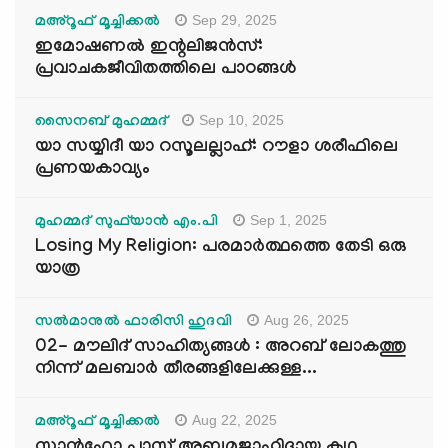
Sep 29, 2025
മഅ്റൂഫ് മൂച്ചിക്കല്‍
ഇമോഷണൽ ഇന്റലിജൻസ്:
പ്രവാചകജീവിതത്തിലെ പാഠങ്ങൾ
Sep 10, 2025
സൈനബ് മുഹമ്മദ്
യാ സയ്യിദീ യാ റസൂലല്ലാഹ്: റൗളാ ശരീഫിലെ
പ്രണയകാവ്യം
Sep 1, 2025
മുഹമ്മദ് സുഫ്‌യാൻ എം.പി
Losing My Religion: പരമാർത്ഥത്തെ തേടി ഒരു
യാത്ര
Aug 26, 2025
സൽമാനുൽ ഫാരിസി ഹുദവി
02- മൗലിദ് സാഹിത്യങ്ങൾ : അറബ് ലോകത്തു
നിന്ന് മലബാർ തീരങ്ങളിലേക്കുള്ള...
Aug 22, 2025
മഅ്റൂഫ് മൂച്ചിക്കല്‍