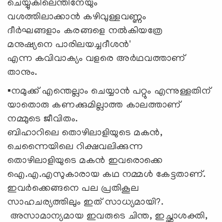
ചെയ്യുകിലെന്തിനേയും
വശത്തിലാക്കാൻ കഴിവുള്ളവണ്ണം
ദീർഘങ്ങളാം കരങ്ങളെ നൽകിയത്രേ
മനുഷ്യനെ പാരിലയച്ചദീശൻ'
എന്ന കവിവാക്യം വളരെ അർഥവത്താണ്
താനും.
▪️നമുക്ക് എന്തെല്ലാം ചെയ്യാൻ പറ്റും എന്നുള്ളതിന്
യാതൊരു കണക്കുമില്ലാത്ത കാലത്താണ്
നമ്മുടെ ജീവിതം.
ബിഹാറിലെ തൊഴിലാളിയുടെ മകൻ,
ചെന്നൈയിലെ റിക്ഷവലിക്കുന്ന
തൊഴിലാളിയുടെ മകൻ ഇവരൊക്കെ
ഐ.എ.എസുകാരായ കഥ നമ്മൾ കേട്ടതാണ്.
ഇവർക്കെങ്ങനെ പല പ്രതികൂല
സാഹചര്യത്തിലും ഇത് സാധ്യമായി?.
അസാമാന്യമായ ഇവരുടെ ചിന്ത, ഇച്ഛാശക്തി,