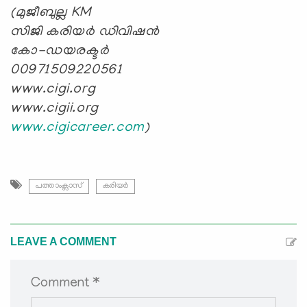
(മുജീബുല്ല KM
സിജി കരിയർ ഡിവിഷൻ
കോ-ഡയരക്ടർ
00971509220561
www.cigi.org
www.cigii.org
www.cigicareer.com
)
പത്താംക്ലാസ്
കരിയര്‍
LEAVE A COMMENT
Comment *