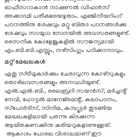
ഓഫീസറാകാന്‍ നാഷണല്‍ ഡിഫന്‍സ്
അക്കാദമി പരീക്ഷയെഴുതാം. എഞ്ചിനീയറിംഗ്
പഠനത്തിനു ശേഷവും മറ്റു ബിരുദ പഠനങ്ങള്‍ക്കു
ശേഷവും സായുധ സേനയില്‍ അവസരങ്ങളുണ്ട്.
സൈനിക കോളേജുകളില്‍ സൗജന്യമായി
എം.ബി.ബി.എസ്സും, നഴ്‌സിംഗും പഠിക്കാനാവും.
മറ്റ് മേഖലകൾ
ഏതു സ്ട്രീമുകാര്‍ക്കും ചേരാവുന്ന കോഴ്‌സുകളും
തൊഴിലവസരങ്ങളും അനവധിയുണ്ട്.
എല്‍.എല്‍.ബി., ലൈബ്രറി സയന്‍സ്, മര്‍ച്ചന്റ്
നേവി, ഹോട്ടല്‍ മാനേജ്‌മെന്റ്, കലാപഠനം,
സ്‌പോര്‍ട്‌സ്, സിനിമ, കമ്പ്യൂട്ടര്‍ തുടങ്ങിയ
മേഖലകളിലായി പരന്നു കിടക്കുന്ന
ആയിരകണക്കിനു കരിയറുകളാണുള്ളത്.
ആകാശം പോലെ വിശാലമാണ് ഈ