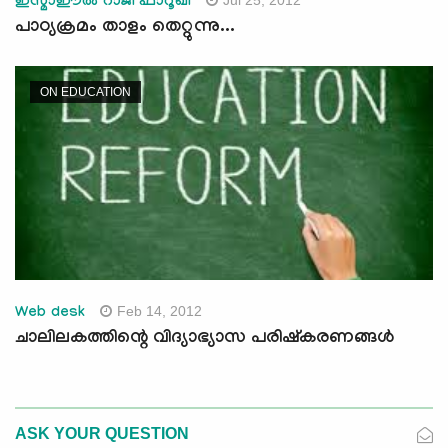
Jul 25, 2012
ഇസ്മാഈല്‍ റാജി ഫാറൂഖി
പാഠ്യക്രമം താളം തെറ്റുന്നു...
ON EDUCATION
Feb 14, 2012
Web desk
ചാലിലകത്തിന്റെ വിദ്യാഭ്യാസ പരിഷ്‌കരണങ്ങള്‍
ASK YOUR QUESTION