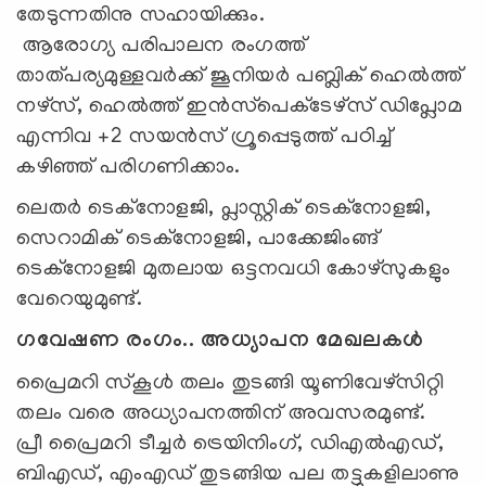
തേടുന്നതിനു സഹായിക്കും.
ആരോഗ്യ പരിപാലന രംഗത്ത്
താത്പര്യമുള്ളവര്‍ക്ക് ജൂനിയര്‍ പബ്ലിക് ഹെല്‍ത്ത്
നഴ്‌സ്, ഹെൽത്ത് ഇന്‍സ്‌പെക്‌ടേഴ്‌സ് ഡിപ്ലോമ
എന്നിവ +2 സയൻസ് ഗ്രൂപ്പെടുത്ത് പഠിച്ച്
കഴിഞ്ഞ് പരിഗണിക്കാം.
ലെതര്‍ ടെക്‌നോളജി, പ്ലാസ്റ്റിക് ടെക്‌നോളജി,
സെറാമിക് ടെക്‌നോളജി, പാക്കേജിംങ്ങ്
ടെക്‌നോളജി മുതലായ ഒട്ടനവധി കോഴ്‌സുകളും
വേറെയുമുണ്ട്.
ഗവേഷണ രംഗം.. അധ്യാപന മേഖലകൾ
പ്രൈമറി സ്‌കൂള്‍ തലം തുടങ്ങി യൂണിവേഴ്‌സിറ്റി
തലം വരെ അധ്യാപനത്തിന് അവസരമുണ്ട്.
പ്രീ പ്രൈമറി ടീച്ചര്‍ ട്രെയിനിംഗ്, ഡിഎൽഎഡ്,
ബിഎഡ്, എംഎഡ് തുടങ്ങിയ പല തട്ടുകളിലാണു