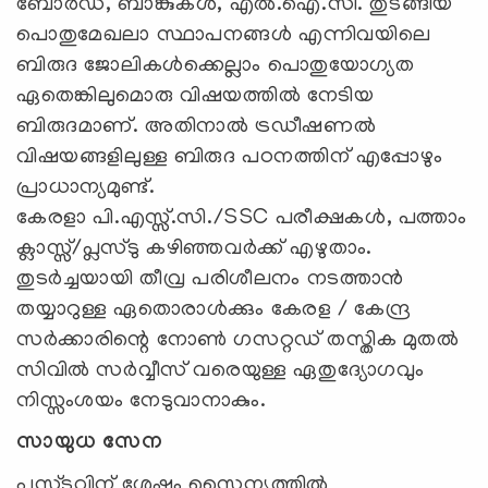
ബോര്‍ഡ്, ബാങ്കുകള്‍, എല്‍.ഐ.സി. തുടങ്ങിയ
പൊതുമേഖലാ സ്ഥാപനങ്ങള്‍ എന്നിവയിലെ
ബിരുദ ജോലികള്‍ക്കെല്ലാം പൊതുയോഗ്യത
ഏതെങ്കിലുമൊരു വിഷയത്തില്‍ നേടിയ
ബിരുദമാണ്. അതിനാല്‍ ട്രഡീഷണല്‍
വിഷയങ്ങളിലുള്ള ബിരുദ പഠനത്തിന് എപ്പോഴും
പ്രാധാന്യമുണ്ട്.
കേരളാ പി.എസ്സ്.സി./SSC പരീക്ഷകള്‍, പത്താം
ക്ലാസ്സ്/പ്ലസ്ടു കഴിഞ്ഞവര്‍ക്ക് എഴുതാം.
തുടര്‍ച്ചയായി തീവ്ര പരിശീലനം നടത്താന്‍
തയ്യാറുള്ള ഏതൊരാള്‍ക്കും കേരള / കേന്ദ്ര
സര്‍ക്കാരിന്റെ നോണ്‍ ഗസറ്റഡ് തസ്തിക മുതല്‍
സിവില്‍ സര്‍വ്വീസ് വരെയുള്ള ഏതുദ്യോഗവും
നിസ്സംശയം നേടുവാനാകും.
സായുധ സേന
പ്ലസ്ടുവിന് ശേഷം സൈന്യത്തില്‍