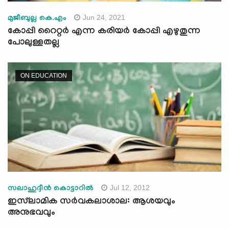
Jun 24, 2021
മുജീബുല്ല കെ.എം
കോപ്പി റൈറ്റർ എന്ന കരിയർ കോപ്പി എഴുതുന്ന
പോലുള്ളതല്ല
ON EDUCATION
Jul 12, 2012
സലാഹുദ്ദീന്‍ കൊട്ടാറില്‍
ഇസ്‌ലാമിക സര്‍വകലാശാല: ആശയവും
അനുഭവവും