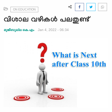
e
N
ON EDUCATION
a
വിശാല വഴികൾ പലതുണ്ട്
v
i
Jan 4, 2022 - 06:34
മുജീബുല്ല കെ.എം
g
a
t
i
o
n