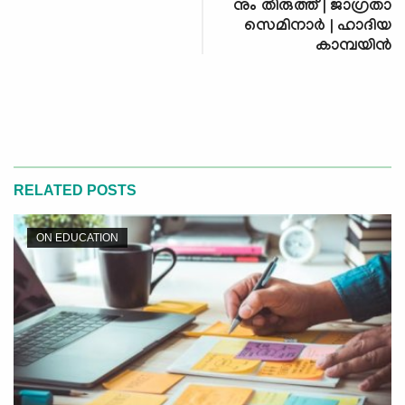
നും തിരുത്ത് | ജാഗ്രതാ
സെമിനാർ | ഹാദിയ
കാമ്പയിൻ
RELATED POSTS
ON EDUCATION