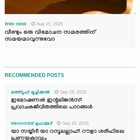
Aug 15, 2025
Web desk
വീണ്ടും ഒരു വിമോചന സമരത്തിന്
സമയമാവുന്നുവോ
RECOMMENDED POSTS
Sep 29, 2025
മഅ്റൂഫ് മൂച്ചിക്കല്‍
ഇമോഷണൽ ഇന്റലിജൻസ്:
പ്രവാചകജീവിതത്തിലെ പാഠങ്ങൾ
Sep 10, 2025
സൈനബ് മുഹമ്മദ്
യാ സയ്യിദീ യാ റസൂലല്ലാഹ്: റൗളാ ശരീഫിലെ
പ്രണയകാവ്യം