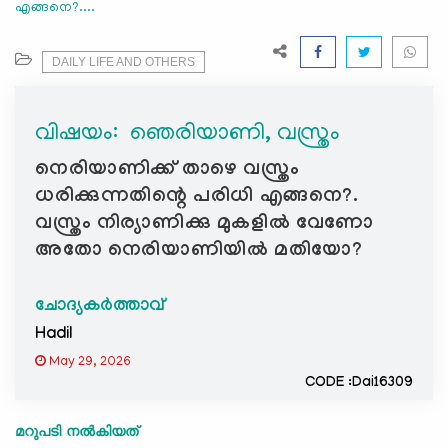
എങ്ങനെ?....
e
N
a
DAILY LIFE AND OTHERS
v
i
വിഷയം: ‍ ഞെരിയാണി, വസ്ത്രം
g
a
നെരിയാണിക്ക് താഴെ വസ്ത്രം
t
ധരിക്കുന്നതിന്റെ പരിധി എങ്ങനെ?.
i
വസ്ത്രം നിര്യാണിക്കു മുകളിൽ വേണോ
o
അതോ നെരിയാണിയിൽ മതിയോ?
n
ചോദ്യകർത്താവ്
Hadil
May 29, 2026
CODE :Dai16309
മറുപടി നൽകിയത്