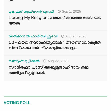
Sep 1, 2025
മുഹമ്മദ് സുഫ്‌യാൻ എം.പി
Losing My Religion: പരമാർത്ഥത്തെ തേടി ഒരു
യാത്ര
Aug 26, 2025
സൽമാനുൽ ഫാരിസി ഹുദവി
02- മൗലിദ് സാഹിത്യങ്ങൾ : അറബ് ലോകത്തു
നിന്ന് മലബാർ തീരങ്ങളിലേക്കുള്ള...
Aug 22, 2025
മഅ്റൂഫ് മൂച്ചിക്കല്‍
സാൻഫോ പാസ് അബൂമുജാഹിദായ കഥ
മഅ്റൂഫ് മൂച്ചിക്കല്‍
VOTING POLL