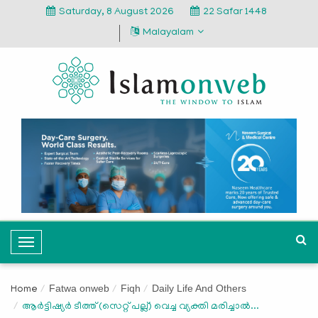
Saturday, 8 August 2026
22 Safar 1448
Malayalam
T
o
g
Fatwa onweb
Fiqh
Daily Life And Others
Home
g
ആർട്ടിഷ്യർ ടീത്ത് (സെറ്റ് പല്ല്) വെച്ച വ്യക്തി മരിച്ചാൽ...
l