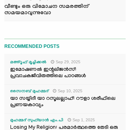
വീണ്ടും ഒരു വിമോചന സമരത്തിന്
സമയമാവുന്നുവോ
RECOMMENDED POSTS
Sep 29, 2025
മഅ്റൂഫ് മൂച്ചിക്കല്‍
ഇമോഷണൽ ഇന്റലിജൻസ്:
പ്രവാചകജീവിതത്തിലെ പാഠങ്ങൾ
Sep 10, 2025
സൈനബ് മുഹമ്മദ്
യാ സയ്യിദീ യാ റസൂലല്ലാഹ്: റൗളാ ശരീഫിലെ
പ്രണയകാവ്യം
Sep 1, 2025
മുഹമ്മദ് സുഫ്‌യാൻ എം.പി
Losing My Religion: പരമാർത്ഥത്തെ തേടി ഒരു