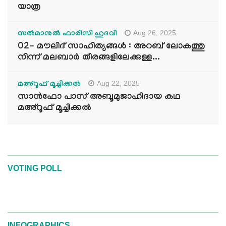
യാത്ര
Aug 26, 2025
സൽമാനുൽ ഫാരിസി ഹുദവി
02- മൗലിദ് സാഹിത്യങ്ങൾ : അറബ് ലോകത്തു
നിന്ന് മലബാർ തീരങ്ങളിലേക്കുള്ള...
Aug 22, 2025
മഅ്റൂഫ് മൂച്ചിക്കല്‍
സാൻഫോ പാസ് അബൂമുജാഹിദായ കഥ
മഅ്റൂഫ് മൂച്ചിക്കല്‍
VOTING POLL
INFOGRAPHICS