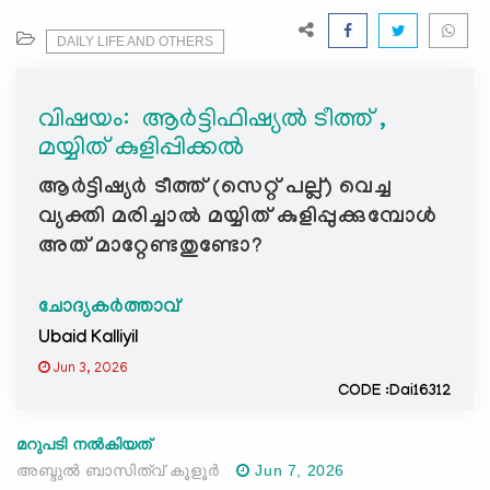
e
N
DAILY LIFE AND OTHERS
a
v
വിഷയം: ‍ ആർട്ടിഫിഷ്യൽ ടീത്ത് ,
i
മയ്യിത് കുളിപ്പിക്കൽ
g
a
ആർട്ടിഷ്യർ ടീത്ത് (സെറ്റ് പല്ല്) വെച്ച
t
വ്യക്തി മരിച്ചാൽ മയ്യിത് കുളിപ്പുക്കുമ്പോൾ
i
അത് മാറ്റേണ്ടതുണ്ടോ?
o
n
ചോദ്യകർത്താവ്
Ubaid Kalliyil
Jun 3, 2026
CODE :Dai16312
മറുപടി നൽകിയത്
അബ്ദുല്‍ ബാസിത്വ് കൂളൂര്‍
Jun 7, 2026