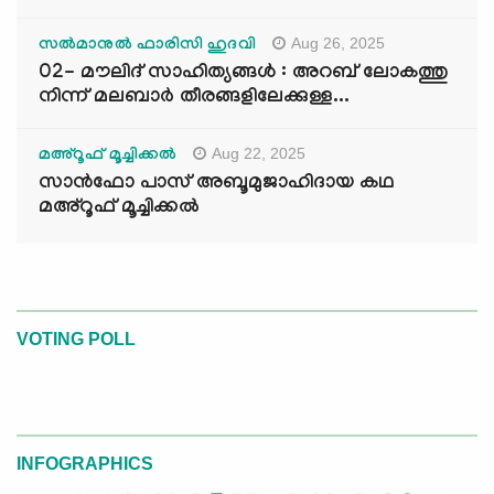
Aug 26, 2025
സൽമാനുൽ ഫാരിസി ഹുദവി
02- മൗലിദ് സാഹിത്യങ്ങൾ : അറബ് ലോകത്തു
നിന്ന് മലബാർ തീരങ്ങളിലേക്കുള്ള...
Aug 22, 2025
മഅ്റൂഫ് മൂച്ചിക്കല്‍
സാൻഫോ പാസ് അബൂമുജാഹിദായ കഥ
മഅ്റൂഫ് മൂച്ചിക്കല്‍
VOTING POLL
INFOGRAPHICS