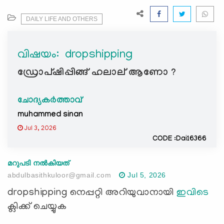
e
N
DAILY LIFE AND OTHERS
a
v
വിഷയം: ‍ dropshipping
i
g
ഡ്രോപ്ഷിപ്പിങ്ങ് ഹലാല് ആണോ ?
a
t
ചോദ്യകർത്താവ്
i
muhammed sinan
o
n
Jul 3, 2026
CODE :Dai16366
മറുപടി നൽകിയത്
abdulbasithkuloor@gmail.com
Jul 5, 2026
dropshipping നെപ്പറ്റി അറിയുവാനായി
ഇവിടെ
ക്ലിക്ക് ചെയ്യുക