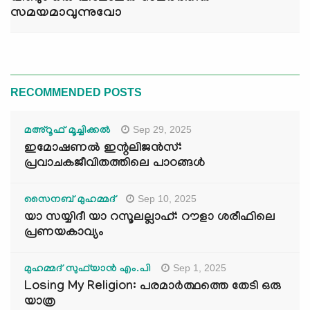
സമയമാവുന്നുവോ
RECOMMENDED POSTS
Sep 29, 2025
മഅ്റൂഫ് മൂച്ചിക്കല്‍
ഇമോഷണൽ ഇന്റലിജൻസ്:
പ്രവാചകജീവിതത്തിലെ പാഠങ്ങൾ
Sep 10, 2025
സൈനബ് മുഹമ്മദ്
യാ സയ്യിദീ യാ റസൂലല്ലാഹ്: റൗളാ ശരീഫിലെ
പ്രണയകാവ്യം
Sep 1, 2025
മുഹമ്മദ് സുഫ്‌യാൻ എം.പി
Losing My Religion: പരമാർത്ഥത്തെ തേടി ഒരു
യാത്ര