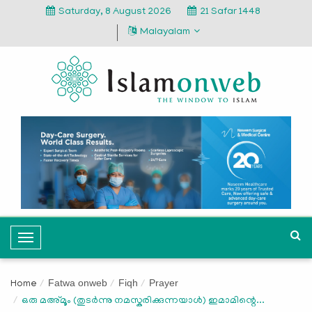
Saturday, 8 August 2026
21 Safar 1448
Malayalam
T
o
g
Fatwa onweb
Fiqh
Prayer
Home
g
ഒരു മഅ്മൂം (തുടർന്നു നമസ്കരിക്കുന്നയാൾ) ഇമാമിന്റെ...
l