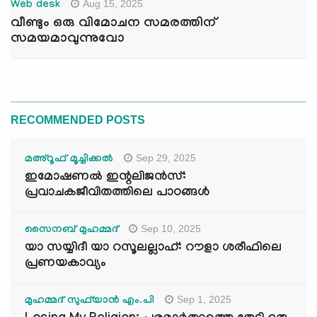
Aug 15, 2025
Web desk
വീണ്ടും ഒരു വിമോചന സമരത്തിന്
സമയമാവുന്നുവോ
RECOMMENDED POSTS
Sep 29, 2025
മഅ്റൂഫ് മൂച്ചിക്കല്‍
ഇമോഷണൽ ഇന്റലിജൻസ്:
പ്രവാചകജീവിതത്തിലെ പാഠങ്ങൾ
Sep 10, 2025
സൈനബ് മുഹമ്മദ്
യാ സയ്യിദീ യാ റസൂലല്ലാഹ്: റൗളാ ശരീഫിലെ
പ്രണയകാവ്യം
Sep 1, 2025
മുഹമ്മദ് സുഫ്‌യാൻ എം.പി