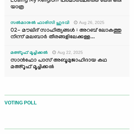
Losing My Religion: പരമാർത്ഥത്തെ തേടി ഒരു
യാത്ര
Aug 26, 2025
സൽമാനുൽ ഫാരിസി ഹുദവി
02- മൗലിദ് സാഹിത്യങ്ങൾ : അറബ് ലോകത്തു
നിന്ന് മലബാർ തീരങ്ങളിലേക്കുള്ള...
Aug 22, 2025
മഅ്റൂഫ് മൂച്ചിക്കല്‍
സാൻഫോ പാസ് അബൂമുജാഹിദായ കഥ
മഅ്റൂഫ് മൂച്ചിക്കല്‍
VOTING POLL