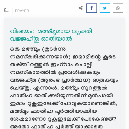
e
N
PRAYER
a
v
വിഷയം: ‍ മഅ്മൂമായ വ്യക്തി
i
വജ്ജഹ്തു ഓതിയാൽ
g
a
ഒരു മഅ്മൂം (തുടർന്നു
t
നമസ്കരിക്കുന്നയാൾ) ഇമാമിന്റെ കൂടെ
i
തക്ബീറത്തുൽ ഇഹ്‌റാം ചൊല്ലി
o
നമസ്കാരത്തിൽ പ്രവേശിക്കുകയും
n
വജ്ജഹ്തു (ആരംഭ പ്രാർത്ഥന) ഓതുകയും
ചെയ്തു. എന്നാൽ, മഅ്മൂം സൂറത്തുൽ
ഫാതിഹ ഓതിക്കഴിയുന്നതിന് മുൻപായി
ഇമാം റുകൂഇലേക്ക് പോവുകയാണെങ്കിൽ,
മഅ്മൂം ഫാതിഹ പൂർത്തിയാക്കിയ
ശേഷമാണോ റുകൂഇലേക്ക് പോകേണ്ടത്?
അതോ ഫാതിഹ പൂർത്തിയാക്കാതെ