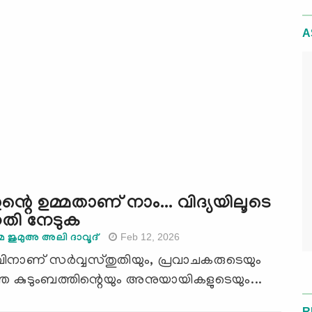
A
്റെ ഉമ്മതാണ് നാം... വിദ്യയിലൂടെ
തി നേടുക
Feb 12, 2026
ജുമുഅ അലി ദാവൂദ്
ിനാണ് സര്‍വ്വസ്തുതിയും, പ്രവാചകരുടെയും
 കുടുംബത്തിന്റെയും അനുയായികളുടെയും...
R