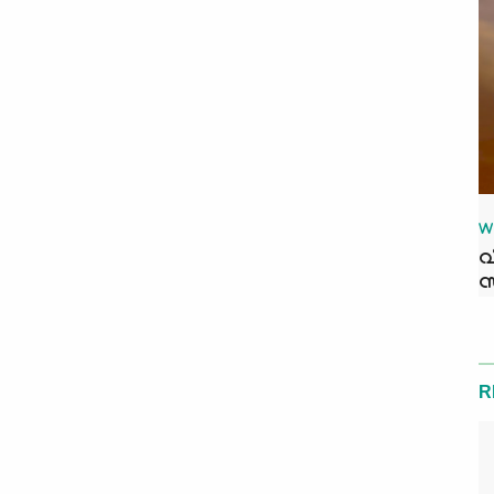
W
വ
സ
R