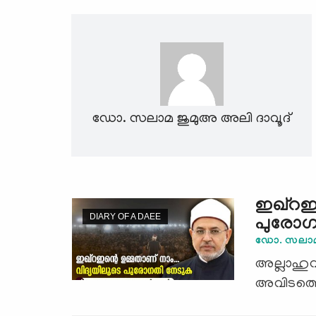
ഡോ. സലാമ ജുമുഅ അലി ദാവൂദ്
ഇഖ്റഇന
DIARY OF A DAEE
പുരോഗ
ഡോ. സലാമ 
അല്ലാഹുവ
അവിടത്തെ