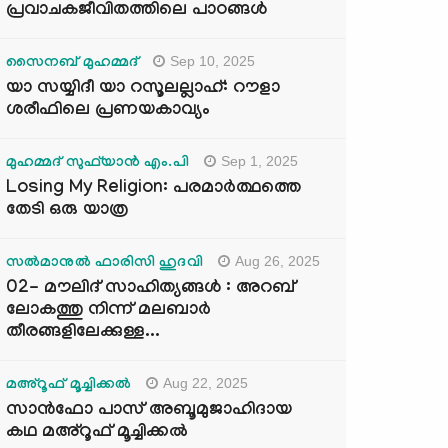
പ്രവാചകജീവിതത്തിലെ പാഠങ്ങൾ
Sep 10, 2025
സൈനബ് മുഹമ്മദ്
യാ സയ്യിദീ യാ റസൂലല്ലാഹ്: റൗളാ
ശരീഫിലെ പ്രണയകാവ്യം
Sep 1, 2025
മുഹമ്മദ് സുഫ്‌യാൻ എം.പി
Losing My Religion: പരമാർത്ഥത്തെ
തേടി ഒരു യാത്ര
Aug 26, 2025
സൽമാനുൽ ഫാരിസി ഹുദവി
02- മൗലിദ് സാഹിത്യങ്ങൾ : അറബ്
ലോകത്തു നിന്ന് മലബാർ
തീരങ്ങളിലേക്കുള്ള...
Aug 22, 2025
മഅ്റൂഫ് മൂച്ചിക്കല്‍
സാൻഫോ പാസ് അബൂമുജാഹിദായ
കഥ മഅ്റൂഫ് മൂച്ചിക്കല്‍