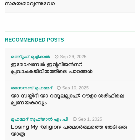
സമയമാവുന്നുവോ
RECOMMENDED POSTS
Sep 29, 2025
മഅ്റൂഫ് മൂച്ചിക്കല്‍
ഇമോഷണൽ ഇന്റലിജൻസ്:
പ്രവാചകജീവിതത്തിലെ പാഠങ്ങൾ
Sep 10, 2025
സൈനബ് മുഹമ്മദ്
യാ സയ്യിദീ യാ റസൂലല്ലാഹ്: റൗളാ ശരീഫിലെ
പ്രണയകാവ്യം
Sep 1, 2025
മുഹമ്മദ് സുഫ്‌യാൻ എം.പി
Losing My Religion: പരമാർത്ഥത്തെ തേടി ഒരു
യാത്ര