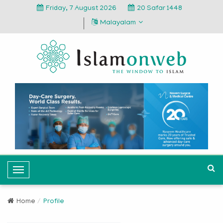
Friday, 7 August 2026
20 Safar 1448
Malayalam
T
o
g
Home
Profile
g
l