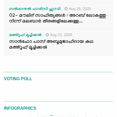
Aug 26, 2025
സൽമാനുൽ ഫാരിസി ഹുദവി
02- മൗലിദ് സാഹിത്യങ്ങൾ : അറബ് ലോകത്തു
നിന്ന് മലബാർ തീരങ്ങളിലേക്കുള്ള...
Aug 22, 2025
മഅ്റൂഫ് മൂച്ചിക്കല്‍
സാൻഫോ പാസ് അബൂമുജാഹിദായ കഥ
മഅ്റൂഫ് മൂച്ചിക്കല്‍
VOTING POLL
INFOGRAPHICS