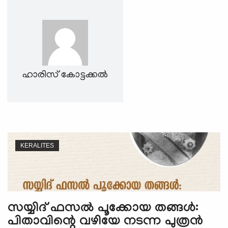
e
N
a
v
i
g
ഹാരിസ് കോട്ടക്കൽ
a
t
i
o
n
KERALITES
സയ്യിദ് ഫസൽ പൂക്കോയ തങ്ങൾ:
പിതാവിന്റെ വഴിയേ നടന്ന പുത്രന്‍