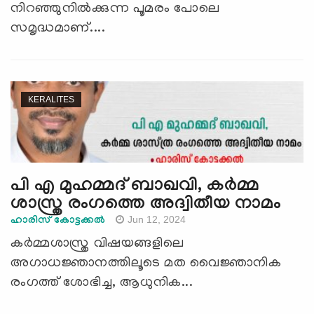
നിറഞ്ഞുനില്‍ക്കുന്ന പൂമരം പോലെ
സമൃദ്ധമാണ്....
KERALITES
പി എ മുഹമ്മദ് ബാഖവി, കർമ്മ
ശാസ്ത്ര രംഗത്തെ അദ്വിതീയ നാമം
Jun 12, 2024
ഹാരിസ് കോട്ടക്കൽ
കർമ്മശാസ്ത്ര വിഷയങ്ങളിലെ
അഗാധജ്ഞാനത്തിലൂടെ മത വൈജ്ഞാനിക
രംഗത്ത് ശോഭിച്ച, ആധുനിക...