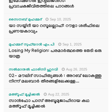
ഇമോഷണൽ ഇന്റലിജൻസ്:
പ്രവാചകജീവിതത്തിലെ പാഠങ്ങൾ
Sep 10, 2025
സൈനബ് മുഹമ്മദ്
യാ സയ്യിദീ യാ റസൂലല്ലാഹ്: റൗളാ ശരീഫിലെ
പ്രണയകാവ്യം
Sep 1, 2025
മുഹമ്മദ് സുഫ്‌യാൻ എം.പി
Losing My Religion: പരമാർത്ഥത്തെ തേടി ഒരു
യാത്ര
Aug 26, 2025
സൽമാനുൽ ഫാരിസി ഹുദവി
02- മൗലിദ് സാഹിത്യങ്ങൾ : അറബ് ലോകത്തു
നിന്ന് മലബാർ തീരങ്ങളിലേക്കുള്ള...
Aug 22, 2025
മഅ്റൂഫ് മൂച്ചിക്കല്‍
സാൻഫോ പാസ് അബൂമുജാഹിദായ കഥ
മഅ്റൂഫ് മൂച്ചിക്കല്‍