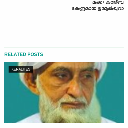
മക്ക: കഅ്ബ
കേന്ദ്രമായ ഉമ്മുല്‍ഖുറാ
RELATED POSTS
KERALITES