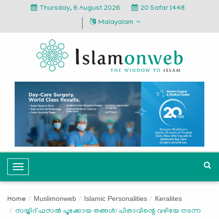
Thursday, 6 August 2026
20 Safar 1448
Malayalam
T
o
g
Muslimonweb
Islamic Personalities
Keralites
Home
g
സയ്യിദ് ഫസൽ പൂക്കോയ തങ്ങൾ: പിതാവിന്റെ വഴിയേ നടന്ന
l