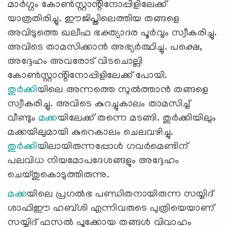
മാർഗ്ഗം കോൺസ്റ്റാൻ്റിനോപ്പിളിലേക്ക്
യാത്രതിരിച്ചു. ഈജിപ്ത‌ിലെത്തിയ തങ്ങളെ
അവിടുത്തെ ഖലീഫ ഭക്ത്യാദര പൂർവ്വം സ്വീകരിച്ചു.
അവിടെ താമസിക്കാൻ അഭ്യർത്ഥിച്ചു. പക്ഷെ,
അദ്ദേഹം അവരോട് വിടചൊല്ലി
കോൺസ്റ്റാൻ്റിനോപ്പിളിലേക്ക് പോയി.
തുർക്കി
യിലെ അന്നത്തെ സുൽത്താൻ തങ്ങളെ
സ്വീകരിച്ചു. അവിടെ കുറച്ചുകാലം താമസിച്ച്
വീണ്ടും
മക്ക
യിലേക്ക് തന്നെ മടങ്ങി. തുർക്കിയിലും
മക്കയിലുമായി കുറെകാലം ചെലവഴിച്ചു.
തുർക്കി
യിലായിരുന്നപ്പോൾ ഗവർമെണ്ടിന്
പലവിധ നിയമോപദേശങ്ങളും അദ്ദേഹം
ചെയ്‌തുകൊടുത്തിരുന്നു.
മക്ക
യിലെ പ്രഗൽഭ പണ്ഡിതനായിരുന്ന സയ്യിദ്
ശാഫിഈ ഹബ്ശി എന്നിവരുടെ പുത്രിയെയാണ്
സയ്യിദ് ഫസൽ പൂക്കോയ തങ്ങൾ വിവാഹം