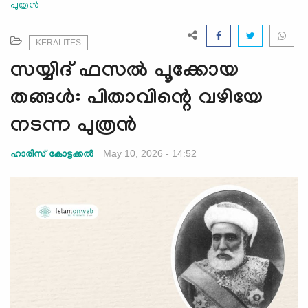
പുത്രന്‍
e
N
a
KERALITES
v
സയ്യിദ് ഫസൽ പൂക്കോയ
i
g
തങ്ങൾ: പിതാവിന്റെ വഴിയേ
a
നടന്ന പുത്രന്‍
t
i
May 10, 2026 - 14:52
ഹാരിസ് കോട്ടക്കൽ
o
n