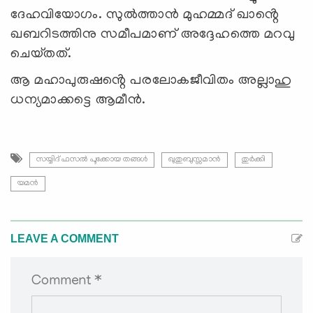
ദേഹവിയോഗം. സുൽത്താൻ മുഹമ്മദ് ഖാൻ്റെ
ഖബറിടത്തിനു സമീപമാണ് അദ്ദേഹത്തെ മറവു
ചെയ്‌തത്‌.
ആ മഹാപുരുഷൻ്റെ പരലോകജീവിതം അല്ലാഹു
ധന്യമാക്കട്ടെ ആമീൻ.
സയ്യിദ് ഫസൽ പൂക്കോയ തങ്ങൾ
ഖുതുബുസ്സമാൻ
തുർക്കി
യമൻ
LEAVE A COMMENT
Comment *