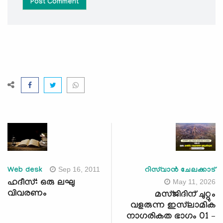
Post Comment
Sep 16, 2011
Web desk
റിസ്‍വാന്‍ ചേലക്കാട്
May 11, 2026
ഹദീസ്: ഒരു ലഘു
വിവരണം
മസ്ജിദിന് ചുറ്റും
വളരുന്ന ഇസ്‍ലാമിക
നാഗരികത ഭാഗം 01 –