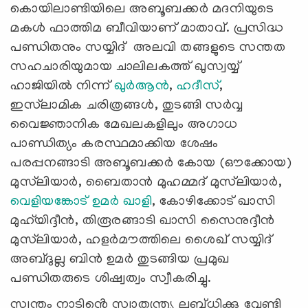
കൊയിലാണ്ടിയിലെ അബൂബക്കർ മദനിയുടെ
മകൾ ഫാത്തിമ ബീവിയാണ് മാതാവ്. പ്രസിദ്ധ
പണ്ഡിതനും സയ്യിദ് അലവി തങ്ങളുടെ സന്തത
സഹചാരിയുമായ ചാലിലകത്ത് ഖുസ്വയ്യ്
ഹാജിയിൽ നിന്ന്
ഖുർആൻ
,
ഹദീസ്
,
ഇസ്‌ലാമിക ചരിത്രങ്ങൾ, തുടങ്ങി സർവ്വ
വൈജ്ഞാനിക മേഖലകളിലും അഗാധ
പാണ്ഡിത്യം കരസ്ഥമാക്കിയ ശേഷം
പരപ്പനങ്ങാടി അബൂബക്കർ കോയ (ഔക്കോയ)
മുസ്‍ലിയാർ, ബൈതാൻ മുഹമ്മദ് മുസ്‍ലിയാർ,
വെളിയങ്കോട് ഉമർ ഖാളി
, കോഴിക്കോട് ഖാസി
മുഹ്‌യിദ്ദീൻ, തിരൂരങ്ങാടി ഖാസി സൈനുദ്ദീൻ
മുസ്‌ലിയാർ, ഹളർമൗത്തിലെ ശൈഖ് സയ്യിദ്
അബ്ദുല്ല ബിൻ ഉമർ തുടങ്ങിയ പ്രമുഖ
പണ്ഡിതരുടെ ശിഷ്വത്വം സ്വീകരിച്ചു.
സ്വന്തം നാടിൻ്റെ സ്വാതന്ത്ര്യ ലബ്ധിക്കു വേണ്ടി