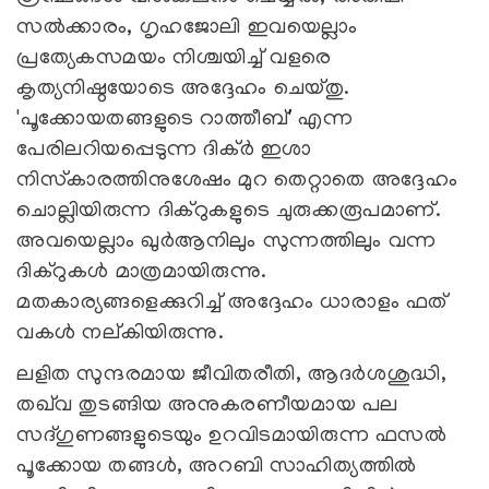
സൽക്കാരം, ഗൃഹജോലി ഇവയെല്ലാം
പ്രത്യേകസമയം നിശ്ചയിച്ച് വളരെ
കൃത്യനിഷ്ഠയോടെ അദ്ദേഹം ചെയ്തു.
'പൂക്കോയതങ്ങളുടെ റാത്തീബ്' എന്ന
പേരിലറിയപ്പെടുന്ന ദിക്ർ ഇശാ
നിസ്‌കാരത്തിനുശേഷം മുറ തെറ്റാതെ അദ്ദേഹം
ചൊല്ലിയിരുന്ന ദിക്റുകളുടെ ചുരുക്കരൂപമാണ്.
അവയെല്ലാം ഖുർആനിലും സുന്നത്തിലും വന്ന
ദിക്റുകൾ മാത്രമായിരുന്നു.
മതകാര്യങ്ങളെക്കുറിച്ച് അദ്ദേഹം ധാരാളം ഫത്
വകൾ നല്കിയിരുന്നു.
ലളിത സുന്ദരമായ ജീവിതരീതി, ആദർശശുദ്ധി,
തഖ്‌‍വ തുടങ്ങിയ അനുകരണീയമായ പല
സദ്‌ഗുണങ്ങളുടെയും ഉറവിടമായിരുന്ന ഫസൽ
പൂക്കോയ തങ്ങൾ, അറബി സാഹിത്യത്തിൽ