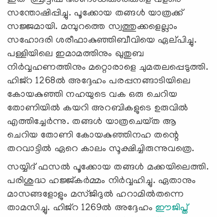
സന്തോഷിപ്പിച്ചു. പൂക്കോയ തങ്ങൾ യാത്രക്ക്
സജ്ജമായി. മമ്പുറത്തെ സ്വത്തുക്കളെല്ലാം
സഹോദരി ശരീഫാകുഞ്ഞിബീവിയെ ഏല്‌പിച്ചു.
പള്ളിയിലെ ഇമാമത്തിനും ഖുതുബ
നിർവ്വഹണത്തിനും മറ്റൊരാളെ ചുമതലപ്പെടുത്തി.
ഹിജ്റ 1268ൽ അദ്ദേഹം പരപ്പനങ്ങാടിയിലെ
കോയകുഞ്ഞി നഹയുടെ വക ഒരു ചെറിയ
തോണിയിൽ കയറി അറബികളുടെ ഉരുവിൽ
എത്തിച്ചേർന്നു. തങ്ങൾ യാത്രചെയ്‌ത ആ
ചെറിയ തോണി കോയകുഞ്ഞിനഹ തന്റെ
തറവാട്ടിൽ ഏറെ കാലം സൂക്ഷിച്ചിരുന്നുവത്രെ.
സയ്യിദ് ഫസൽ പൂക്കോയ തങ്ങൾ മക്കയിലെത്തി.
പരിശുദ്ധ ഹജ്ജ്കർമ്മം നിർവ്വഹിച്ചു. ഏതാനും
മാസങ്ങളോളും മസ്‌ജിദുൽ ഹറാമിൽതന്നെ
താമസിച്ചു. ഹിജ്റ 1269ൽ അദ്ദേഹം
ഈജിപ്ത്