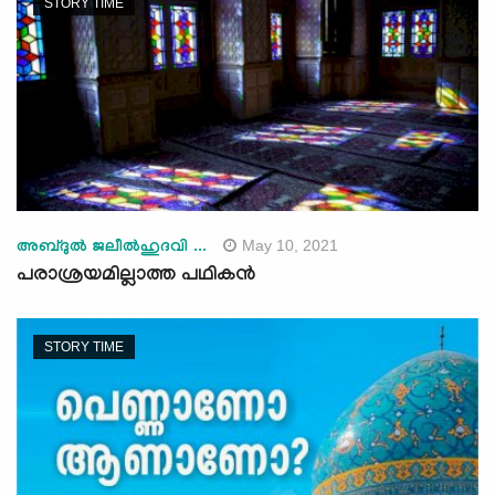
STORY TIME
May 10, 2021
അബ്ദുല്‍ ജലീല്‍ഹുദവി ...
പരാശ്രയമില്ലാത്ത പഥികൻ
STORY TIME