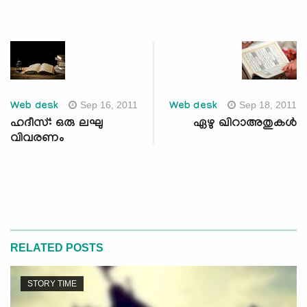
Sep 16, 2011
Sep 18, 2011
Web desk
Web desk
ഹദീസ്: ഒരു ലഘു
ഏഴു ഖിറാഅതുകള്‍
വിവരണം
RELATED POSTS
STORY TIME