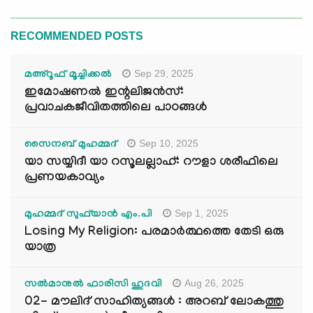
RECOMMENDED POSTS
Sep 29, 2025
മഅ്റൂഫ് മൂച്ചിക്കല്‍
ഇമോഷണൽ ഇന്റലിജൻസ്:
പ്രവാചകജീവിതത്തിലെ പാഠങ്ങൾ
Sep 10, 2025
സൈനബ് മുഹമ്മദ്
യാ സയ്യിദീ യാ റസൂലല്ലാഹ്: റൗളാ ശരീഫിലെ
പ്രണയകാവ്യം
Sep 1, 2025
മുഹമ്മദ് സുഫ്‌യാൻ എം.പി
Losing My Religion: പരമാർത്ഥത്തെ തേടി ഒരു
യാത്ര
Aug 26, 2025
സൽമാനുൽ ഫാരിസി ഹുദവി
02- മൗലിദ് സാഹിത്യങ്ങൾ : അറബ് ലോകത്തു