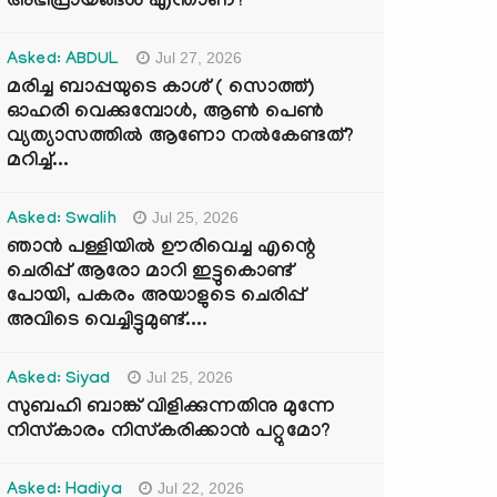
അഭിപ്രായങ്ങൾ എന്താണ്?
Jul 27, 2026
Asked: ABDUL
മരിച്ച ബാപ്പയുടെ കാശ് ( സൊത്ത്)
ഓഹരി വെക്കുമ്പോൾ, ആണ്‍ പെണ്‍
വ്യത്യാസത്തില്‍ ആണോ നല്‍കേണ്ടത്?
മറിച്ച്...
Jul 25, 2026
Asked: Swalih
ഞാൻ പള്ളിയിൽ ഊരിവെച്ച എന്റെ
ചെരിപ്പ് ആരോ മാറി ഇട്ടുകൊണ്ട്
പോയി, പകരം അയാളുടെ ചെരിപ്പ്
അവിടെ വെച്ചിട്ടുമുണ്ട്....
Jul 25, 2026
Asked: Siyad
സുബഹി ബാങ്ക് വിളിക്കുന്നതിനു മുന്നേ
നിസ്കാരം നിസ്കരിക്കാൻ പറ്റുമോ?
Jul 22, 2026
Asked: Hadiya