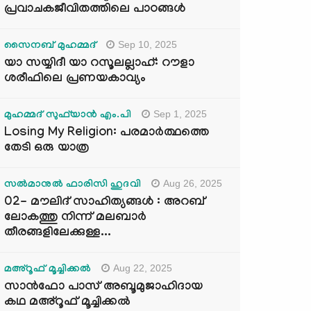
പ്രവാചകജീവിതത്തിലെ പാഠങ്ങൾ
Sep 10, 2025
സൈനബ് മുഹമ്മദ്
യാ സയ്യിദീ യാ റസൂലല്ലാഹ്: റൗളാ
ശരീഫിലെ പ്രണയകാവ്യം
Sep 1, 2025
മുഹമ്മദ് സുഫ്‌യാൻ എം.പി
Losing My Religion: പരമാർത്ഥത്തെ
തേടി ഒരു യാത്ര
Aug 26, 2025
സൽമാനുൽ ഫാരിസി ഹുദവി
02- മൗലിദ് സാഹിത്യങ്ങൾ : അറബ്
ലോകത്തു നിന്ന് മലബാർ
തീരങ്ങളിലേക്കുള്ള...
Aug 22, 2025
മഅ്റൂഫ് മൂച്ചിക്കല്‍
സാൻഫോ പാസ് അബൂമുജാഹിദായ
കഥ മഅ്റൂഫ് മൂച്ചിക്കല്‍