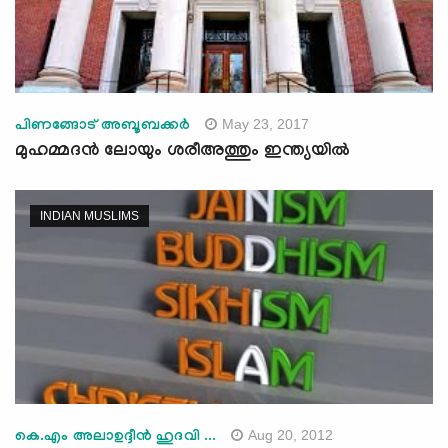
May 23, 2017
പിണങ്ങോട് അബൂബക്കര്‍
മുഹമ്മദന്‍ ലോയും ശരീഅത്തും ഇന്ത്യയില്‍
INDIAN MUSLIMS
Aug 20, 2012
കെ.എം അലാഉദ്ദീന്‍ ഹുദവി ...