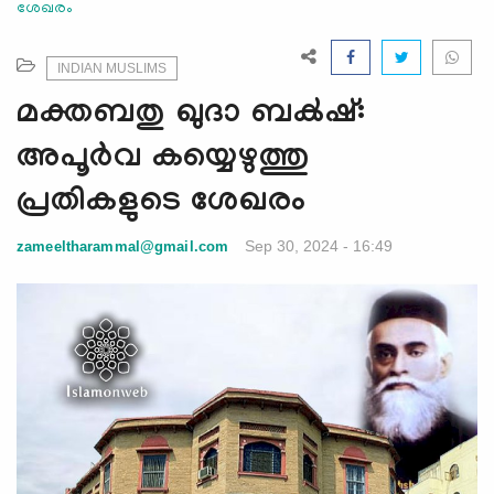
ശേഖരം
e
N
a
INDIAN MUSLIMS
v
മക്തബതു ഖുദാ ബക്‍ഷ്:
i
g
അപൂർവ കയ്യെഴുത്തു
a
പ്രതികളുടെ ശേഖരം
t
i
Sep 30, 2024 - 16:49
zameeltharammal@gmail.com
o
n