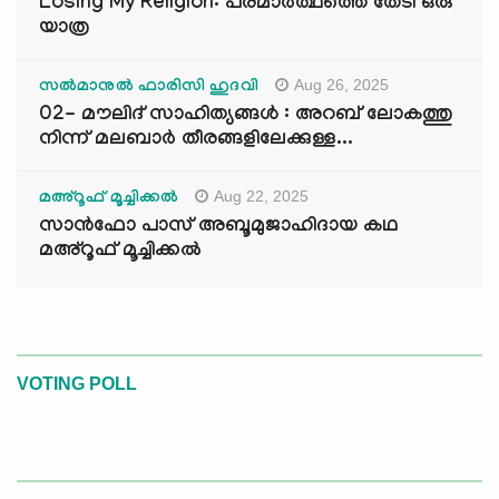
Losing My Religion: പരമാർത്ഥത്തെ തേടി ഒരു
യാത്ര
Aug 26, 2025
സൽമാനുൽ ഫാരിസി ഹുദവി
02- മൗലിദ് സാഹിത്യങ്ങൾ : അറബ് ലോകത്തു
നിന്ന് മലബാർ തീരങ്ങളിലേക്കുള്ള...
Aug 22, 2025
മഅ്റൂഫ് മൂച്ചിക്കല്‍
സാൻഫോ പാസ് അബൂമുജാഹിദായ കഥ
മഅ്റൂഫ് മൂച്ചിക്കല്‍
VOTING POLL