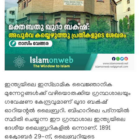
ഇന്ത്യയിലെ ഇസ്‍ലാമിക വൈജ്ഞാനിക
മുന്നേറ്റങ്ങൾക്ക് വഴിയൊരുക്കിയ ഗ്രന്ഥശാലയും
ഗവേഷണ കേന്ദ്രവുമാണ് ഖുദാ ബക്‍ഷ്
ഓറിയന്റൽ ലൈബ്രറി. ബിഹാറിലെ പട്‌നയിൽ
സ്ഥിതി ചെയ്യുന്ന ഈ ഗ്രന്ഥശാല ഇന്ത്യയിലെ
ദേശീയ ലൈബ്രറികളിൽ ഒന്നാണ്. 1891
ഒക്ടോബർ 29-ന്, ലൈബ്രറിയുടെ