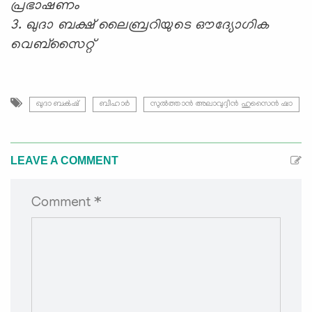
പ്രഭാഷണം
3. ഖുദാ ബക്ഷ് ലൈബ്രറിയുടെ ഔദ്യോഗിക
വെബ്സൈറ്റ്
ഖുദാ ബക്‍ഷ്
ബീഹാർ
സുൽത്താൻ അലാവുദ്ദീൻ ഹുസൈൻ ഷാ
LEAVE A COMMENT
Comment *