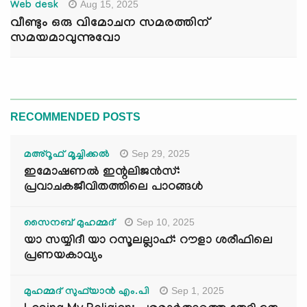
Aug 15, 2025
Web desk
വീണ്ടും ഒരു വിമോചന സമരത്തിന്
സമയമാവുന്നുവോ
RECOMMENDED POSTS
Sep 29, 2025
മഅ്റൂഫ് മൂച്ചിക്കല്‍
ഇമോഷണൽ ഇന്റലിജൻസ്:
പ്രവാചകജീവിതത്തിലെ പാഠങ്ങൾ
Sep 10, 2025
സൈനബ് മുഹമ്മദ്
യാ സയ്യിദീ യാ റസൂലല്ലാഹ്: റൗളാ ശരീഫിലെ
പ്രണയകാവ്യം
Sep 1, 2025
മുഹമ്മദ് സുഫ്‌യാൻ എം.പി