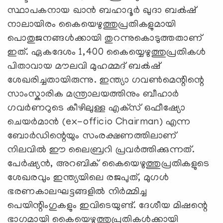
സ്ഥാപകനായ ഖാൻ ബഹാദൂർ ഖുദാ ബക്‍ഷ്
നാലായിരം കൈയെഴുത്തുപ്രതികളുമായി
പൊതുജനങ്ങൾക്കായി തുറന്നുകൊടുത്തതാണ്
ഇത്. ഏകദേശം 1,400 കൈയ്യെഴുത്തുപ്രതികൾ
പിതാവായ മൗലവി മുഹമ്മദ് ബക്‍ഷ്
ശേഖരിച്ചതായിരുന്നു. ഇന്ത്യാ ഗവൺമെന്റിന്റെ
സാംസ്കാരിക മന്ത്രാലയത്തിനും ബീഹാർ
ഗവർണറുടെ കീഴിലുള്ള എക്‌സ് ഒഫീഷ്യോ
ചെയർമാൻ (ex-officio Chairman) എന്ന
ബോർഡിന്റെയും സംരക്ഷണത്തിലാണ്
നിലവിൽ ഈ ലൈബ്രറി പ്രവർത്തിക്കുന്നത്.
പേർഷ്യൻ, അറബിക് കൈയെഴുത്തുപ്രതികളുടെ
ശേഖരവും ഇന്ത്യയിലെ രജപുത്, മുഗൾ
ഭരണകാലഘട്ടങ്ങളിൽ നിർമ്മിച്ച
പെയിന്റിംഗുകളും ഇവിടെയുണ്ട്. ദേശീയ മിഷന്റെ
ഭാഗമായി കൈയെഴുത്തുപ്രതികൾക്കായി