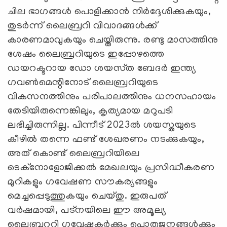
ചില ഭാഗങ്ങൾ പൊളിക്കാൻ നിർദ്ദേശിക്കുകയും,
തുടർന്ന് ലൈബ്രറി വിവാദങ്ങൾക്ക്
കാരണമാവുകയും ചെയ്തിരുന്നു. രണ്ടു മാസത്തിനു
ശേഷം ലൈബ്രറിയുടെ ഇപ്പോഴത്തെ
ഡയറക്ടറായ ഡോ ശയസ്‌ത ബേദർ ഇന്ത്യ
ഗവൺമെന്റിനോട് ലൈബ്രറിയുടെ
വികസനത്തിനും പരിപാലത്തിനും ധനസഹായം
തേടിയിരുന്നെങ്കിലും, കൃത്യമായ മറുപടി
ലഭിച്ചിരുന്നില്ല. പിന്നീട് 2023ൽ ശയസ്തയുടെ
കീഴിൽ തന്നെ ഫണ്ട് ശേഖരണം നടക്കുകയും,
അത് കൊണ്ട് ലൈബ്രറിയിലെ
ടെക്നോളോജിക്കൽ മേഖലയും പ്രസിദ്ധീകരണ
മുറികളും ഗവേഷണ സൗകര്യങ്ങളും
മെച്ചപ്പെടുത്തുകയും ചെയ്തു. ഇരുപത്
വർഷമായി, പട്നയിലെ ഈ അമൂല്യ
ലൈബ്രററി ഗവേഷകർക്കും പൊതുജനങ്ങൾക്കും