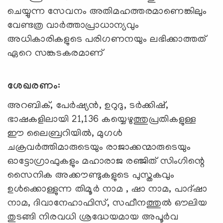
ചെയ്യുന്ന സേവനം അതിമഹത്തരമാണെങ്കിലും
വേണ്ടത്ര വാര്‍ത്താപ്രാധാന്യവും
അധികാരികളുടെ പരിഗണനയും ലഭിക്കാത്തത്
ഏറെ സങ്കടകരമാണ്
ശേഖരണം:
അറബിക്, പേർഷ്യൻ, ഉറുദു, ടർക്കിഷ്,
ഭാഷകളിലായി 21,136 കയ്യെഴുത്തുപ്രതികളുള്ള
ഈ ലൈബ്രറിയില്‍, മുഗൾ
ചക്രവർത്തിമാരുടെയും രാജാക്കന്മാരുടെയും
ഓട്ടോഗ്രാഫുകളും മഹാരാജ രഞ്ജിത് സിംഗിന്റെ
സൈനിക അക്കൗണ്ടുകളുടെ പുസ്തകവും
ഉൾക്കൊള്ളുന്ന തിമൂർ നാമ , ഷാ നാമ, പാദ്ഷാ
നാമ, ദിവാനേഹാഫിസ്, സഫീനത്തുൽ ഔലിയ
തുടങ്ങി നിരവധി ശ്രദ്ധേയമായ അപൂർവ