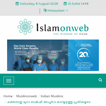
Saturday, 8 August 2026
21 Safar 1448
Malayalam
T
o
g
Muslimonweb
Indian Muslims
Home
g
മക്തബതു ഖുദാ ബക്‍ഷ്: അപൂർവ കയ്യെഴുത്തു പ്രതികളുടെ
l