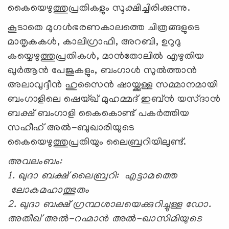
കൈയെഴുത്തുപ്രതികളും സൂക്ഷിച്ചിരിക്കുന്നു.
കൂടാതെ മുഗൾഭരണകാലത്തെ ചിത്രങ്ങളുടെ
മാതൃകകൾ, കാലിഗ്രാഫി, അറബി, ഉറുദു
കയ്യെഴുത്തുപ്രതികൾ, മാന്‍തോലിൽ എഴുതിയ
ഖുർആൻ പേജുകളും, ബംഗാൾ സുൽത്താൻ
അലാവുദ്ദീൻ ഹുസൈൻ ഷായ്ക്കുള്ള സമ്മാനമായി
ബംഗാളിലെ ഷെയ്ഖ് മുഹമ്മദ് ഇബ്ൻ യസ്ദാൻ
ബക്ഷ് ബംഗാളി കൈകൊണ്ട് പകർത്തിയ
സഹീഹ് അൽ-ബുഖാരിയുടെ
കൈയെഴുത്തുപ്രതിയും ലൈബ്രറിയിലുണ്ട്.
അവലംബം:
1. ഖുദാ ബക്ഷ് ലൈബ്രറി: എട്ടാമത്തെ
ലോകമഹാത്ഭുതം
2. ഖുദാ ബക്ഷ് ഗ്രന്ഥശാലയെക്കുറിച്ചുള്ള ഡോ.
അതീഖ് അൽ-റഹ്മാൻ അൽ-ഖാസിമിയുടെ