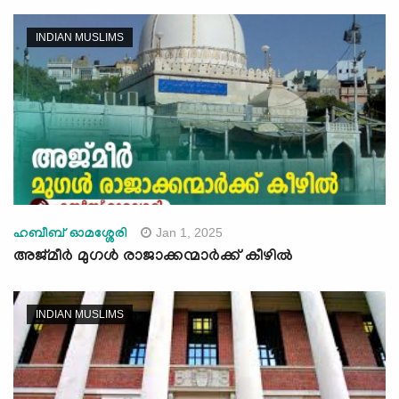
INDIAN MUSLIMS
Jan 1, 2025
ഹബീബ് ഓമശ്ശേരി
അജ്മീർ മുഗൾ രാജാക്കന്മാർക്ക് കീഴിൽ
INDIAN MUSLIMS