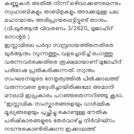
കണ്ണുകൾ അതിൽ നിന്ന് ഒഴിവാക്കണമെന്നും
സ്വഹാബികളും താബിഉകളും അടക്കമുള്ള പല
മഹാന്മാരും അഭിപ്രായപ്പെട്ടിട്ടുണ്ട് താനും.
(വി.ഖുർആൻ വിവരണം 3/2620, മുജാഹിദ്
സെന്റർ )
ഇസ്ലാമിലെ പർദ്ദാ സമ്പ്രദായത്തിനെതിരെ
ഖുർആനും സുന്നത്തും വളച്ചൊടിച്ച് രംഗത്തു
വരുന്നവർക്കെതിരെ രൂക്ഷമായാണ് മുജാഹിദ്
പരിഭാഷ പ്രതികരിക്കുന്നത്. സ്വന്തം
സംഘടനയുടെ നേതൃത്വത്തിൽ പിൽക്കാലത്ത്
വരുന്നവരെ ഉദ്ദേശിച്ചായിരിക്കുമോ അമാനി
മൗലവി ഇപ്രകാരം പറഞ്ഞതെന്നറിഞ്ഞു കൂടാ.
"ഇസ്ലാമിക സംസ്കാരങ്ങളെയും ധാർമ്മിക
മൂല്യങ്ങളെയും പുച്ഛിച്ചു കൊണ്ടുള്ള ഭൗതിക
പരിഷ്കാരങ്ങളുടെ തേർവാഴ്ച്ച നിർവിഘ്നം
നടന്നുകൊണ്ടിരിക്കുന്ന ഇക്കാലത്ത്