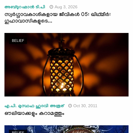
Aug 3, 2026
അബ്ദുറഹ്മാന്‍ ടി.പി
സ്വര്‍ഗ്ഗാവകാശികളായ ജീവികള്‍ 05: ഖിഥ്മീർ:
ഗുഹാവാസികളുടെ...
BELIEF
Oct 30, 2011
എ.പി. മുസ്ഥഫ ഹുദവി അരൂര്
ഔലിയാക്കളും കറാമത്തും
BELIEF