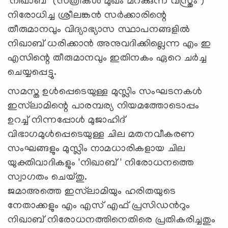
'നിഖാബ്'' (സത്രീകൾ മുഖം മറക്കുന്ന വസ്ത്രം )
നിരോധിച്ച ശ്രീലങ്കൻ സർക്കാരിന്റെ
തീരുമാനവും വിദ്യാഭ്യാസ സ്ഥാപനങ്ങളിൽ
നിഖാബ് ധരിക്കാൻ അനുവദിക്കില്ലെന്ന എം ഇ
എസിന്റെ തീരുമാനവും ഇതിനകം ഏറെ ചർച്ച
ചെയ്യപ്പെട്ടു.
സമസ്ത ഉൾപ്പെടെയുള്ള മുസ്ലിം സംഘടനകൾ
ഇസ്‌ലാമിന്റെ പാരമ്പര്യ നിയമത്തോടൊപ്പം
ഉറച്ച് നിന്നപ്പോൾ മുജാഹിദ്
വിഭാഗമുൾപ്പെടെയുള്ള ചില മതനവീകരണ
സംഘങ്ങളും മുസ്ലിം നാമധാരികളായ ചില
യുക്തിവാദികളും 'നിഖാബ് ' നിരോധനത്തെ
സ്വാഗതം ചെയ്തു.
ജമാഅത്തെ ഇസ്‌ലാമിയും ഹരിതയുടെ
നേതാക്കളും എം എസ് എഫ് പ്രസിഡൻറും
നിഖാബ് നിരോധനത്തിനെതിരെ പ്രതികരിച്ചതും