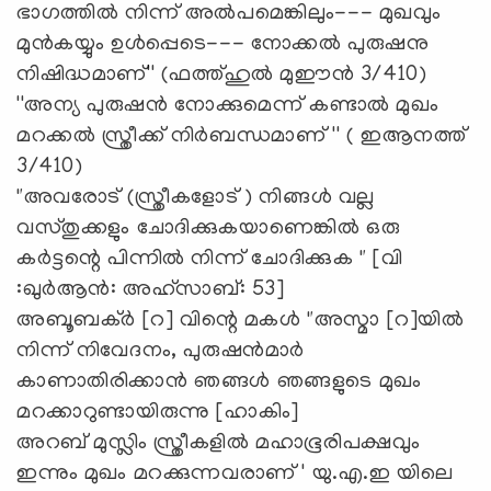
ഭാഗത്തിൽ നിന്ന് അൽപമെങ്കിലും--- മുഖവും
മുൻകയ്യും ഉൾപ്പെടെ--- നോക്കൽ പുരുഷനു
നിഷിദ്ധമാണ്'' (ഫത്ത്ഹുൽ മുഈൻ 3/410)
''അന്യ പുരുഷൻ നോക്കുമെന്ന് കണ്ടാൽ മുഖം
മറക്കൽ സ്ത്രീക്ക് നിർബന്ധമാണ് '' ( ഇആനത്ത്
3/410)
"അവരോട് (സ്ത്രീകളോട് ) നിങ്ങൾ വല്ല
വസ്തുക്കളും ചോദിക്കുകയാണെങ്കിൽ ഒരു
കർട്ടന്റെ പിന്നിൽ നിന്ന് ചോദിക്കുക " [വി
:ഖുർആൻ: അഹ്സാബ്: 53]
അബൂബക്ർ [റ] വിന്റെ മകൾ "അസ്മാ [റ]യിൽ
നിന്ന് നിവേദനം, പുരുഷൻമാർ
കാണാതിരിക്കാൻ ഞങ്ങൾ ഞങ്ങളുടെ മുഖം
മറക്കാറുണ്ടായിരുന്നു [ഹാകിം]
അറബ് മുസ്ലിം സ്ത്രീകളിൽ മഹാഭൂരിപക്ഷവും
ഇന്നും മുഖം മറക്കുന്നവരാണ് ' യു.എ.ഇ യിലെ