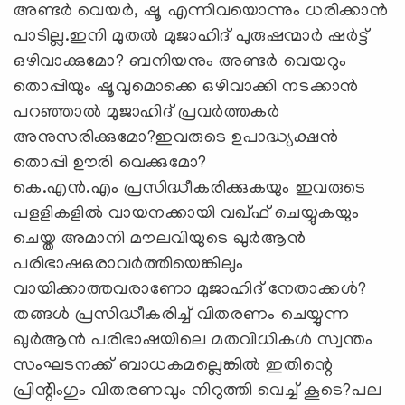
അണ്ടർ വെയർ, ഷൂ എന്നിവയൊന്നും ധരിക്കാൻ
പാടില്ല.ഇനി മുതൽ മുജാഹിദ് പുരുഷന്മാർ ഷർട്ട്
ഒഴിവാക്കുമോ? ബനിയനും അണ്ടർ വെയറും
തൊപ്പിയും ഷൂവുമൊക്കെ ഒഴിവാക്കി നടക്കാൻ
പറഞ്ഞാൽ മുജാഹിദ് പ്രവർത്തകർ
അനുസരിക്കുമോ?ഇവരുടെ ഉപാദ്ധ്യക്ഷൻ
തൊപ്പി ഊരി വെക്കുമോ?
കെ.എൻ.എം പ്രസിദ്ധീകരിക്കുകയും ഇവരുടെ
പളളികളിൽ വായനക്കായി വഖ്ഫ് ചെയ്യുകയും
ചെയ്ത അമാനി മൗലവിയുടെ ഖുർആൻ
പരിഭാഷഒരാവർത്തിയെങ്കിലും
വായിക്കാത്തവരാണോ മുജാഹിദ് നേതാക്കൾ?
തങ്ങൾ പ്രസിദ്ധീകരിച്ച് വിതരണം ചെയ്യുന്ന
ഖുർആൻ പരിഭാഷയിലെ മതവിധികൾ സ്വന്തം
സംഘടനക്ക് ബാധകമല്ലെങ്കിൽ ഇതിന്റെ
പ്രിന്റിംഗും വിതരണവും നിറുത്തി വെച്ച് കൂടെ?പല