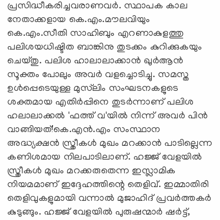
പ്രസിദ്ധീകരിച്ചവരാണവർ. സ്ഥാപക കാല
നേതാക്കളായ കെ.എം.മൗലവിയും
കെ.എം.സീതി സാഹിബും എറണാകുളത്തു
പലിശയധിഷ്ടിത ബാങ്കിനു തുടക്കം കുറിക്കുകയും
ചെയ്തു. പലിശ ഹാലാലാക്കാൻ ഖുർആൻ
സൂക്തം പോലും അവർ വളച്ചൊടിച്ചു. സമസ്ത
ഉൾപ്പെടെയുള്ള മുസ്‌ലിം സംഘടനകളുടെ
ശക്തമായ എതിർപ്പിനെ തുടർന്നാണ് പലിശ
ഹലാലാക്കൽ 'ഫത്ത് വ'യിൽ നിന്ന് അവർ പിൻ
വാങ്ങിയത്!കെ.എൻ.എം സംസ്ഥാന
അദ്ധ്യക്ഷൻ സ്ത്രീകൾ മുഖം മറക്കാൻ പാടില്ലെന്ന
കണിശമായ നിലപാടിലാണ്. ഹജ്ജ് വേളയിൽ
സ്ത്രീകൾ മുഖം മറക്കരുതെന്ന ഇസ്ലാമിക
നിയമമാണ് ഇദ്ദേഹത്തിന്റെ തെളിവ്. ഇമ്മാതിരി
തെളിവുകളുമായി വന്നാൽ മുജാഹിദ് പ്രവർത്തകർ
കുടുങ്ങും. ഹജ്ജ് വേളയിൽ പുരുഷന്മാർ ഷർട്ട്,