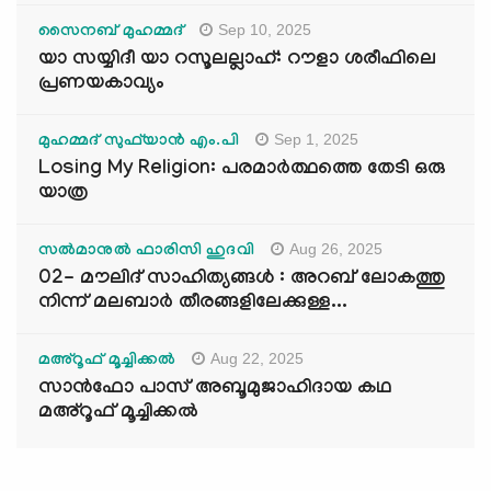
Sep 10, 2025
സൈനബ് മുഹമ്മദ്
യാ സയ്യിദീ യാ റസൂലല്ലാഹ്: റൗളാ ശരീഫിലെ
പ്രണയകാവ്യം
Sep 1, 2025
മുഹമ്മദ് സുഫ്‌യാൻ എം.പി
Losing My Religion: പരമാർത്ഥത്തെ തേടി ഒരു
യാത്ര
Aug 26, 2025
സൽമാനുൽ ഫാരിസി ഹുദവി
02- മൗലിദ് സാഹിത്യങ്ങൾ : അറബ് ലോകത്തു
നിന്ന് മലബാർ തീരങ്ങളിലേക്കുള്ള...
Aug 22, 2025
മഅ്റൂഫ് മൂച്ചിക്കല്‍
സാൻഫോ പാസ് അബൂമുജാഹിദായ കഥ
മഅ്റൂഫ് മൂച്ചിക്കല്‍