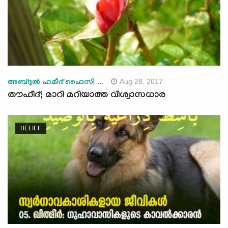
Aug 28, 2017
അബ്ദുല്‍ ഹമീദ് ഫൈസി ...
തൗഹീദ്; മാറി മറിയാത്ത വിശ്വാസധാര
BELIEF