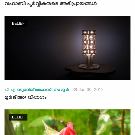
വഹാബി പൂര്‍വ്വികരുടെ അഭിപ്രായങ്ങള്‍
BELIEF
Jun 30, 2012
പി എ സ്വാദിഖ് ഫൈസി താനൂര്‍
മുര്‍ജിഅ: വിഭാഗം
BELIEF