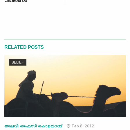
വിവരണം
RELATED POSTS
BELIEF
Feb 8, 2012
അലവി ഫൈസി കൊളപ്പറമ്പ്