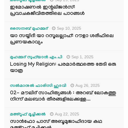
മഅ്റൂഫ് മൂച്ചിക്കല്‍
ഇമോഷണൽ ഇന്റലിജൻസ്:
പ്രവാചകജീവിതത്തിലെ പാഠങ്ങൾ
Sep 10, 2025
സൈനബ് മുഹമ്മദ്
യാ സയ്യിദീ യാ റസൂലല്ലാഹ്: റൗളാ ശരീഫിലെ
പ്രണയകാവ്യം
Sep 1, 2025
മുഹമ്മദ് സുഫ്‌യാൻ എം.പി
Losing My Religion: പരമാർത്ഥത്തെ തേടി ഒരു
യാത്ര
Aug 26, 2025
സൽമാനുൽ ഫാരിസി ഹുദവി
02- മൗലിദ് സാഹിത്യങ്ങൾ : അറബ് ലോകത്തു
നിന്ന് മലബാർ തീരങ്ങളിലേക്കുള്ള...
Aug 22, 2025
മഅ്റൂഫ് മൂച്ചിക്കല്‍
സാൻഫോ പാസ് അബൂമുജാഹിദായ കഥ