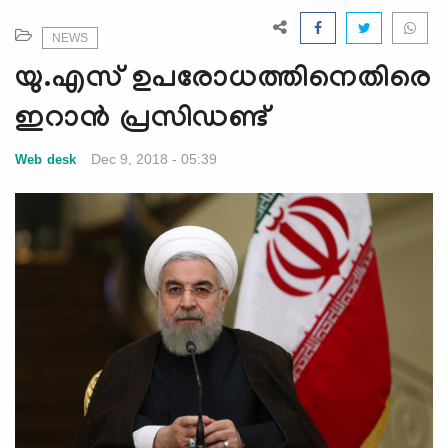
e
N
NEWS
a
യു.എസ് ഉപരോധത്തിനെതിരെ
v
i
ഇറാന്‍ പ്രസിഡണ്ട്
g
a
Dec 9, 2018 - 05:39
Web desk
t
i
o
n