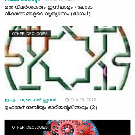
സഫീർ താനാളൂർ
മത വിമർശകരും ഇസ്‌ലാമും : ലോക
വീക്ഷണങ്ങളുടെ വ്യത്യാസം (ഭാഗം1)
OTHER IDEOLOGIES
Feb 28, 2012
ഇ.എം. സുഹൈല്‍ ഹുദവി ...
മുഹമ്മദ് നബിയും ഓറിയന്റലിസവും (2)
OTHER IDEOLOGIES