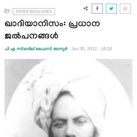
e
N
OTHER IDEOLOGIES
a
ഖാദിയാനിസം: പ്രധാന
v
i
ജല്‍പനങ്ങള്‍
g
a
Jun 30, 2012 - 18:18
പി എ സ്വാദിഖ് ഫൈസി താനൂര്‍
t
i
o
n