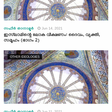
Jun 14, 2021
സഫീർ താനാളൂർ
ഇസ്‌ലാമിന്റെ ലോക വീക്ഷണം: ദൈവം, വ്യക്തി,
സമൂഹം (ഭാഗം 2)
OTHER IDEOLOGIES
Jun 11, 2021