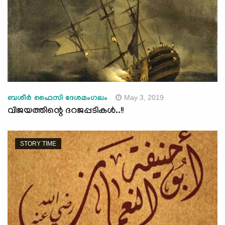
May 3, 2019
ബശീർ ഫൈസി ദേശമംഗലം
വിജയത്തിന്റെ ദറജപ്പടികൾ..!!
STORY TIME