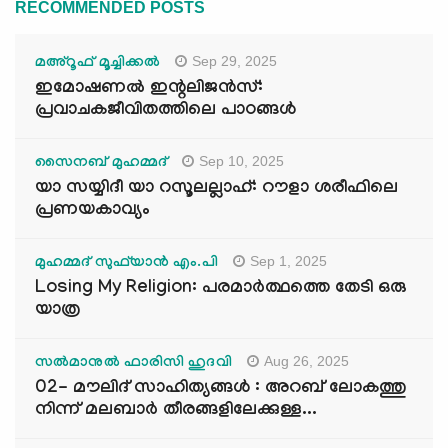
RECOMMENDED POSTS
Sep 29, 2025
മഅ്റൂഫ് മൂച്ചിക്കല്‍
ഇമോഷണൽ ഇന്റലിജൻസ്:
പ്രവാചകജീവിതത്തിലെ പാഠങ്ങൾ
Sep 10, 2025
സൈനബ് മുഹമ്മദ്
യാ സയ്യിദീ യാ റസൂലല്ലാഹ്: റൗളാ ശരീഫിലെ
പ്രണയകാവ്യം
Sep 1, 2025
മുഹമ്മദ് സുഫ്‌യാൻ എം.പി
Losing My Religion: പരമാർത്ഥത്തെ തേടി ഒരു
യാത്ര
Aug 26, 2025
സൽമാനുൽ ഫാരിസി ഹുദവി
02- മൗലിദ് സാഹിത്യങ്ങൾ : അറബ് ലോകത്തു
നിന്ന് മലബാർ തീരങ്ങളിലേക്കുള്ള...