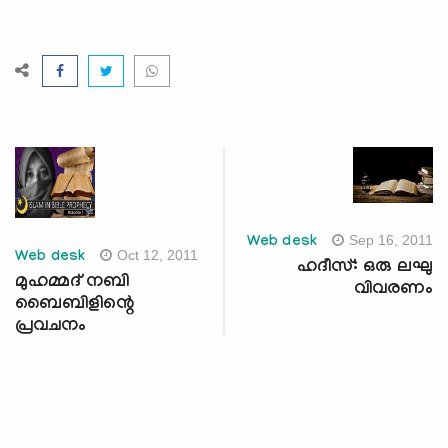
Sep 16, 2011
Web desk
Oct 12, 2011
Web desk
ഹദീസ്: ഒരു ലഘു
മുഹമ്മദ് നബി
വിവരണം
ബൈബിളിന്റെ
പ്രവചനം