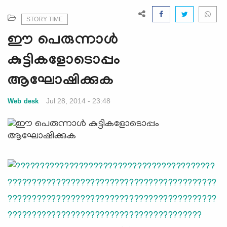
e
N
STORY TIME
a
ഈ പെരുന്നാള്‍
v
i
കുട്ടികളോടൊപ്പം
g
ആഘോഷിക്കുക
a
t
Jul 28, 2014 - 23:48
Web desk
i
o
n