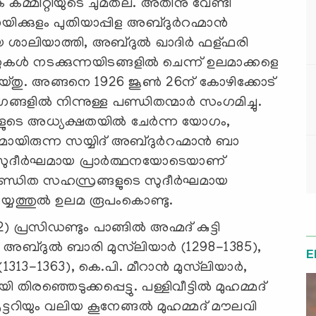
ലിക കമ്മിറ്റിയുടെ ചുമതല. അതിനു വേണ്ടി
നായിക്കുളം പുതിയാപ്പിള അബ്ദുര്‍റഹ്മാന്‍
ോയ ശാലിയാത്തി, അബ്ദുല്‍ ഖാദിര്‍ ഫള്ഫരി
‍സുകള്‍ നടക്കുന്നയിടങ്ങളില്‍ ചെന്ന് ഉലമാക്കളെ
യ്തു. അങ്ങനെ 1926 ജൂണ്‍ 26ന് കോഴിക്കോട്
ങളില്‍ നിന്നുള്ള പണ്ഡിതന്മാര്‍ സംഗമിച്ചു.
ളുടെ അധ്യക്ഷതയില്‍ ചേര്‍ന്ന യോഗം,
ിരുന്ന സയ്യിദ് അബ്ദുര്‍റഹ്മാന്‍ ബാ
 സുദീര്‍ഘമായ പ്രാര്‍ത്ഥനയോടെയാണ്
 പണ്ഡിത സഹസ്രങ്ങളുടെ സുദീര്‍ഘമായ
യ്യത്തുല്‍ ഉലമ രൂപംകൊണ്ടു.
 പ്രസിഡണ്ടും പാങ്ങില്‍ അഹ്മദ് കുട്ടി
ം അബ്ദുല്‍ ബാരി മുസ്‌ലിയാര്‍ (1298-1385),
E
 (1313-1363), കെ.പി. മീറാന്‍ മുസ്‌ലിയാര്‍,
ഞ്ഞെടുക്കപ്പെട്ടു. പള്ളിവീട്ടില്‍ മുഹമ്മദ്
ട്ടറിയും വലിയ കൂനേങ്ങല്‍ മുഹമ്മദ് മൗലവി