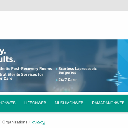
QHONWEB
LIFEONWEB
MUSLIMONWEB
RAMADANONWEB
Organizations
സമസ്ത