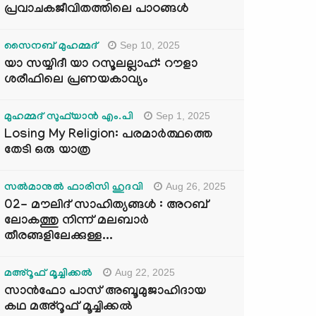
പ്രവാചകജീവിതത്തിലെ പാഠങ്ങൾ
Sep 10, 2025
സൈനബ് മുഹമ്മദ്
യാ സയ്യിദീ യാ റസൂലല്ലാഹ്: റൗളാ
ശരീഫിലെ പ്രണയകാവ്യം
Sep 1, 2025
മുഹമ്മദ് സുഫ്‌യാൻ എം.പി
Losing My Religion: പരമാർത്ഥത്തെ
തേടി ഒരു യാത്ര
Aug 26, 2025
സൽമാനുൽ ഫാരിസി ഹുദവി
02- മൗലിദ് സാഹിത്യങ്ങൾ : അറബ്
ലോകത്തു നിന്ന് മലബാർ
തീരങ്ങളിലേക്കുള്ള...
Aug 22, 2025
മഅ്റൂഫ് മൂച്ചിക്കല്‍
സാൻഫോ പാസ് അബൂമുജാഹിദായ
കഥ മഅ്റൂഫ് മൂച്ചിക്കല്‍