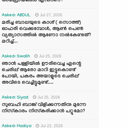
അഭിപ്രായങ്ങൾ എന്താണ്?
Jul 27, 2026
Asked: ABDUL
മരിച്ച ബാപ്പയുടെ കാശ് ( സൊത്ത്)
ഓഹരി വെക്കുമ്പോൾ, ആണ്‍ പെണ്‍
വ്യത്യാസത്തില്‍ ആണോ നല്‍കേണ്ടത്?
മറിച്ച്...
Jul 25, 2026
Asked: Swalih
ഞാൻ പള്ളിയിൽ ഊരിവെച്ച എന്റെ
ചെരിപ്പ് ആരോ മാറി ഇട്ടുകൊണ്ട്
പോയി, പകരം അയാളുടെ ചെരിപ്പ്
അവിടെ വെച്ചിട്ടുമുണ്ട്....
Jul 25, 2026
Asked: Siyad
സുബഹി ബാങ്ക് വിളിക്കുന്നതിനു മുന്നേ
നിസ്കാരം നിസ്കരിക്കാൻ പറ്റുമോ?
Jul 22, 2026
Asked: Hadiya