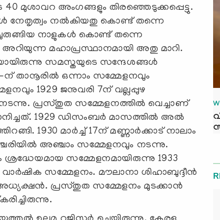
ടെ 40 മുശാവറ അംഗങ്ങളും തിരഞ്ഞെടുക്കപ്പെട്ടു.
‍ നേതൃത്വം നല്‍കിയതു കൊണ്ട് തന്നെ
ചുരുങ്ങിയ നാളുകള്‍ കൊണ്ട് തന്നെ
ാം അറിയുന്ന മഹാപ്രസ്ഥാനമായി അതു മാറി.
ായിരുന്നു സമസ്തയുടെ സന്ദേശങ്ങള്‍
 27-ന് താനൂരില്‍ ഒന്നാം സമ്മേളനവും
ളനവും 1929 ജനുവരി 7ന് വല്ലപ്പുഴ
 നടന്നു. പ്രസ്തുത സമ്മേളനത്തില്‍ വെച്ചാണ്
W
വ
ാനിച്ചത്. 1929 ഡിസംബര്‍ മാസത്തില്‍ അല്‍
സ
്ങി. 1930 മാര്‍ച്ച് 17ന് മണ്ണാര്‍ക്കാട് നാലാം
ഞ്ചേരിയില്‍ അഞ്ചാം സമ്മേളനവും നടന്നു.
ം ശ്രദ്ധേയമായ സമ്മേളനമായിരുന്നു 1933
റാം വാര്‍ഷിക സമ്മേളനം. മൗലാനാ ശിഹാബുദ്ദീന്‍
R
്യക്ഷന്‍. പ്രസ്തുത സമ്മേളനം മുടക്കാന്‍
ിച്ചിരുന്നു.
്തുല്‍ ഉലമ റജിസ്റ്റര്‍ ചെയ്തിരുന്നു. കേരള