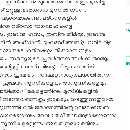
ം ഇസ്‌ലാമിനു പുറത്താണെന്നു പ്രഖ്യാപിച്ച
മറ്റുള്ളവരേക്കാള്‍ മുന്നില്‍ നടന്ന
വ്യക്തമാക്കുന്നു. മദ്‌റസകളില്‍
െതിരെ മദ്‌റസാ ഭാരവാഹികളെ
V
യം. ഇബ്‌നു ഹസം, ഇബ്‌നു തീമിയ്യ, ഇബ്‌നു
ദ്ദീന്‍ അഫ്ഗാനി, മുഹമ്മദ് അബ്ദു, റശീദ് റിള
ഡിതന്മാരുടെ ഫത്‌വകളും തീരുമാനങ്ങളും
ം. സമസ്തയുടെ പ്രവര്‍ത്തനങ്ങള്‍ക്ക് താങ്ങും
I
മൊയ്തുട്ടി സാഹിബിന്റെ നിര്യാണത്തില്‍
ാം പ്രമേയം. സമ്മേളനാധ്യക്ഷനായിരുന്ന
ാം പ്രമേയം സുന്നികളെയും അസുന്നികളെയും
വായിക്കാം: ''കേരളത്തിലെ മുസ്‌ലിംകളില്‍
നടന്നുവരുന്നതും ഇപ്പോഴും നടത്തുന്നതുമായ
സുന്നത്തി വല്‍ ജമാഅത്തിന്റെ ഉലമാക്കളാല്‍
്ടവയാണെന്നും അവ മതവിരുദ്ധങ്ങളാണെന്നോ
ുന്നികളല്ലെന്നും അവര്‍ ഇമാമത്തിനും