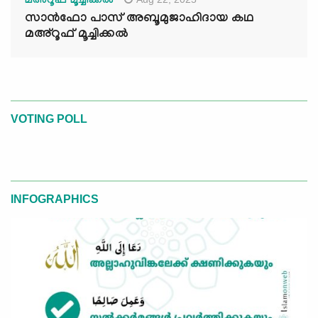
മഅ്റൂഫ് മൂച്ചിക്കല്‍
സാൻഫോ പാസ് അബൂമുജാഹിദായ കഥ
മഅ്റൂഫ് മൂച്ചിക്കല്‍
VOTING POLL
INFOGRAPHICS