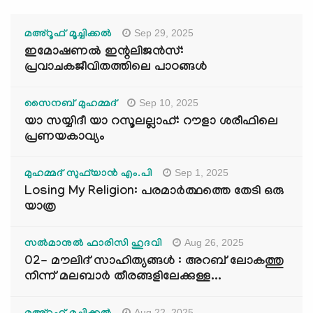
Sep 29, 2025
മഅ്റൂഫ് മൂച്ചിക്കല്‍
ഇമോഷണൽ ഇന്റലിജൻസ്:
പ്രവാചകജീവിതത്തിലെ പാഠങ്ങൾ
Sep 10, 2025
സൈനബ് മുഹമ്മദ്
യാ സയ്യിദീ യാ റസൂലല്ലാഹ്: റൗളാ ശരീഫിലെ
പ്രണയകാവ്യം
Sep 1, 2025
മുഹമ്മദ് സുഫ്‌യാൻ എം.പി
Losing My Religion: പരമാർത്ഥത്തെ തേടി ഒരു
യാത്ര
Aug 26, 2025
സൽമാനുൽ ഫാരിസി ഹുദവി
02- മൗലിദ് സാഹിത്യങ്ങൾ : അറബ് ലോകത്തു
നിന്ന് മലബാർ തീരങ്ങളിലേക്കുള്ള...
Aug 22, 2025