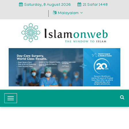
Saturday, 8 August 2026
21 Safar 1448
Malayalam
T
o
g
g
l