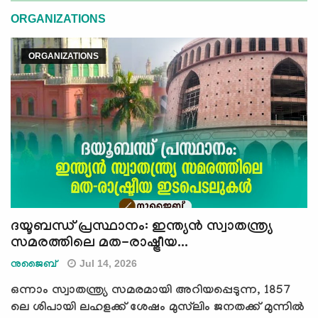
e
ORGANIZATIONS
N
a
ORGANIZATIONS
v
i
g
a
t
i
o
n
ദയൂബന്ധ് പ്രസ്ഥാനം: ഇന്ത്യൻ സ്വാതന്ത്ര്യ
സമരത്തിലെ മത-രാഷ്ട്രീയ...
Jul 14, 2026
നുജൈബ്
ഒന്നാം സ്വാതന്ത്ര്യ സമരമായി അറിയപ്പെടുന്ന, 1857
ലെ ശിപായി ലഹളക്ക് ശേഷം മുസ്‍ലിം ജനതക്ക് മുന്നിൽ