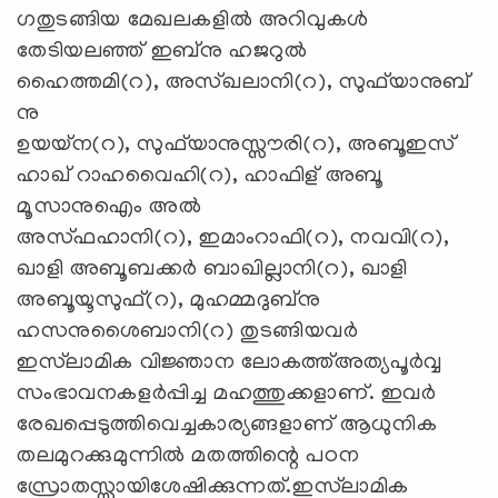
ഗതുടങ്ങിയ മേഖലകളില്‍ അറിവുകള്‍
തേടിയലഞ്ഞ്‌ ഇബ്‌നു ഹജറുല്‍
ഹൈത്തമി(റ), അസ്‌ഖലാനി(റ), സുഫ്‌യാനുബ്‌
നു
ഉയയ്‌ന(റ), സുഫ്‌യാനുസ്സൗരി(റ), അബൂഇസ്‌
ഹാഖ്‌ റാഹവൈഹി(റ), ഹാഫിള്‌ അബൂ
മൂസാനുഐം അല്‍
അസ്‌ഫഹാനി(റ), ഇമാംറാഫി(റ), നവവി(റ),
ഖാളി അബൂബക്കര്‍ ബാഖില്ലാനി(റ), ഖാളി
അബൂയൂസുഫ്‌(റ), മുഹമ്മദുബ്‌നു
ഹസനുശൈബാനി(റ) തുടങ്ങിയവര്‍
ഇസ്‌ലാമിക വിജ്ഞാന ലോകത്ത്‌അത്യപൂര്‍വ്വ
സംഭാവനകളര്‍പ്പിച്ച മഹത്തുക്കളാണ്‌. ഇവര്‍
രേഖപ്പെടുത്തിവെച്ചകാര്യങ്ങളാണ്‌ ആധുനിക
തലമുറക്കുമുന്നില്‍ മതത്തിന്റെ പഠന
സ്രോതസ്സായിശേഷിക്കുന്നത്‌.ഇസ്‌ലാമിക