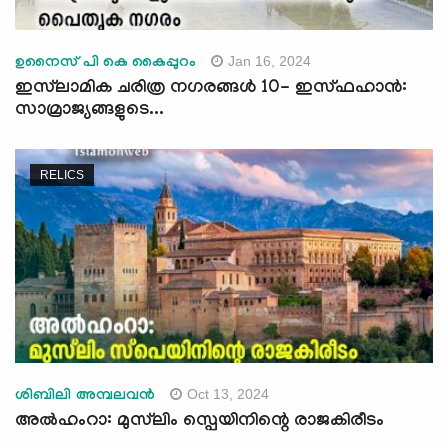
Jan 16, 2024
ഉനൈസ് പി കെ കൈപ്പുറം
ഇസ്‍ലാമിക ചരിത്ര നഗരങ്ങള്‍ 10- ഇസ്ഫഹാന്‍:
സാമ്രാജ്യങ്ങളുടെ...
RELICS
Oct 13, 2024
ശിബിലി അമ്പലവൻ
അൽഹംറാ: മുസ്‍ലിം സ്പെയിനിന്റെ രാജകിരീടം