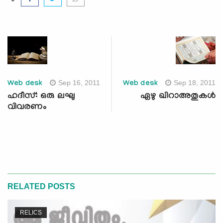
Sep 16, 2011
Sep 18, 2011
Web desk
Web desk
ഹദീസ്: ഒരു ലഘു
ഏഴു ഖിറാഅതുകള്‍
വിവരണം
RELATED POSTS
RELICS