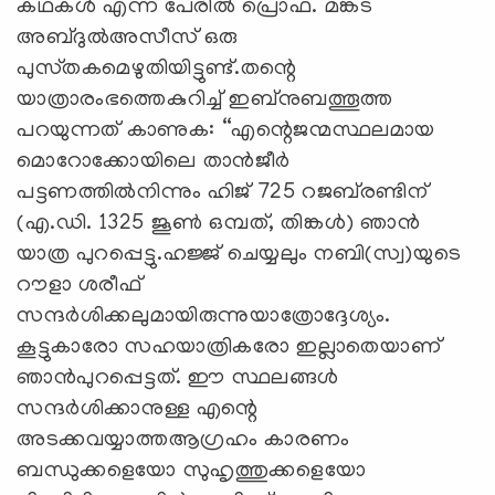
കഥകള്‍ എന്ന പേരില്‍ പ്രൊഫ. മങ്കട
അബ്ദുല്‍അസീസ്‌ ഒരു
പുസ്‌തകമെഴുതിയിട്ടുണ്ട്‌.തന്റെ
യാത്രാരംഭത്തെകുറിച്ച്‌ ഇബ്‌നുബത്തൂത്ത
പറയുന്നത്‌ കാണുക: “എന്റെജന്മസ്ഥലമായ
മൊറോക്കോയിലെ താന്‍ജീര്‍
പട്ടണത്തില്‍നിന്നും ഹിജ്‌ 725 റജബ്‌രണ്ടിന്‌
(എ.ഡി. 1325 ജൂണ്‍ ഒമ്പത്‌, തിങ്കള്‍) ഞാന്‍
യാത്ര പുറപ്പെട്ടു.ഹജ്ജ്‌ ചെയ്യലും നബി(സ്വ)യുടെ
റൗളാ ശരീഫ്‌
സന്ദര്‍ശിക്കലുമായിരുന്നുയാത്രോദ്ദേശ്യം.
കൂട്ടുകാരോ സഹയാത്രികരോ ഇല്ലാതെയാണ്‌
ഞാന്‍പുറപ്പെട്ടത്‌. ഈ സ്ഥലങ്ങള്‍
സന്ദര്‍ശിക്കാനുള്ള എന്റെ
അടക്കവയ്യാത്തആഗ്രഹം കാരണം
ബന്ധുക്കളെയോ സുഹൃത്തുക്കളെയോ