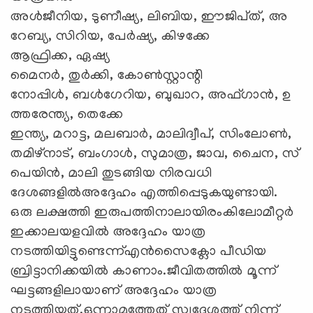
അള്‍ജീനിയ, ടുണീഷ്യ, ലിബിയ, ഈജിപ്‌ത്‌, അ
റേബ്യ, സിറിയ, പേര്‍ഷ്യ, കിഴക്കേ
ആഫ്രിക്ക, ഏഷ്യ
മൈനര്‍, തുര്‍ക്കി, കോണ്‍സ്റ്റാന്റി
നോപ്പിള്‍, ബള്‍ഗേറിയ, ബുഖാറ, അഫ്‌ഗാന്‍, ഉ
ത്തരേന്ത്യ, തെക്കേ
ഇന്ത്യ, മറാട്ട, മലബാര്‍, മാലിദ്വീപ്‌, സിംലോണ്‍,
തമിഴ്‌നാട്‌, ബംഗാള്‍, സുമാത്ര, ജാവ, ചൈന, സ്‌
പെയിന്‍, മാലി തുടങ്ങിയ നിരവധി
ദേശങ്ങളില്‍അദ്ദേഹം എത്തിപ്പെടുകയുണ്ടായി.
ഒരു ലക്ഷത്തി ഇരുപത്തിനാലായിരംകിലോമീറ്റര്‍
ഇക്കാലയളവില്‍ അദ്ദേഹം യാത്ര
നടത്തിയിട്ടുണ്ടെന്ന്‌എന്‍സൈക്ലോ പീഡിയ
ബ്രിട്ടാനിക്കയില്‍ കാണാം.ജീവിതത്തില്‍ മൂന്ന്‌
ഘട്ടങ്ങളിലായാണ്‌ അദ്ദേഹം യാത്ര
നടത്തിയത്‌.ഒന്നാമത്തേത്‌ സ്വദേശത്ത്‌ നിന്ന്‌