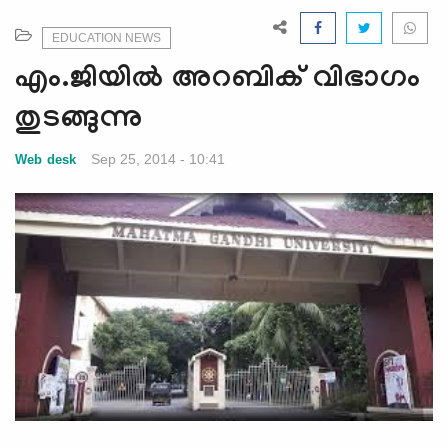
e
N
EDUCATION NEWS
a
എം.ജിയില്‍ അറബിക് വിഭാഗം
v
i
തുടങ്ങുന്നു
g
a
Sep 25, 2014 - 10:41
Web desk
t
i
o
n