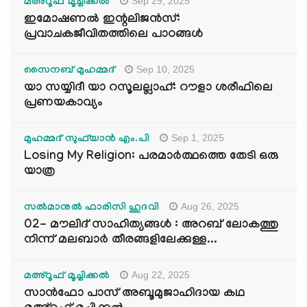
Sep 29, 2025
മഅ്റൂഫ് മൂച്ചിക്കല്‍
ഇമോഷണൽ ഇന്റലിജൻസ്:
പ്രവാചകജീവിതത്തിലെ പാഠങ്ങൾ
Sep 10, 2025
സൈനബ് മുഹമ്മദ്
യാ സയ്യിദീ യാ റസൂലല്ലാഹ്: റൗളാ ശരീഫിലെ
പ്രണയകാവ്യം
Sep 1, 2025
മുഹമ്മദ് സുഫ്‌യാൻ എം.പി
Losing My Religion: പരമാർത്ഥത്തെ തേടി ഒരു
യാത്ര
Aug 26, 2025
സൽമാനുൽ ഫാരിസി ഹുദവി
02- മൗലിദ് സാഹിത്യങ്ങൾ : അറബ് ലോകത്തു
നിന്ന് മലബാർ തീരങ്ങളിലേക്കുള്ള...
Aug 22, 2025
മഅ്റൂഫ് മൂച്ചിക്കല്‍
സാൻഫോ പാസ് അബൂമുജാഹിദായ കഥ