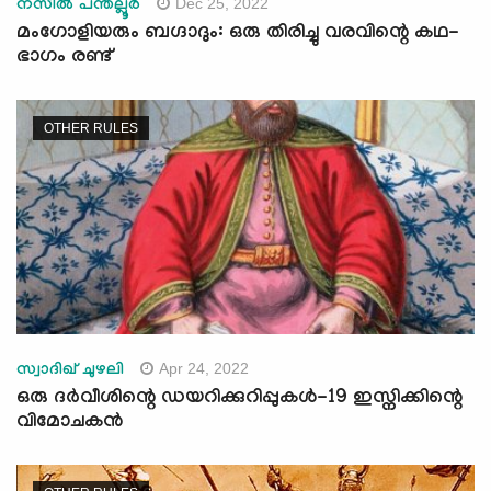
Dec 25, 2022
നസീൽ പന്തല്ലൂർ
മംഗോളിയരും ബഗ്ദാദും: ഒരു തിരിച്ചു വരവിന്റെ കഥ-
ഭാഗം രണ്ട്
OTHER RULES
Apr 24, 2022
സ്വാദിഖ് ചുഴലി
ഒരു ദർവീശിന്റെ ഡയറിക്കുറിപ്പുകൾ-19 ഇസ്നിക്കിന്റെ
വിമോചകൻ