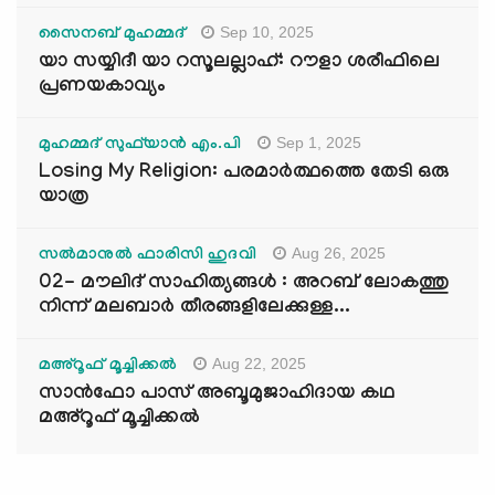
Sep 10, 2025
സൈനബ് മുഹമ്മദ്
യാ സയ്യിദീ യാ റസൂലല്ലാഹ്: റൗളാ ശരീഫിലെ
പ്രണയകാവ്യം
Sep 1, 2025
മുഹമ്മദ് സുഫ്‌യാൻ എം.പി
Losing My Religion: പരമാർത്ഥത്തെ തേടി ഒരു
യാത്ര
Aug 26, 2025
സൽമാനുൽ ഫാരിസി ഹുദവി
02- മൗലിദ് സാഹിത്യങ്ങൾ : അറബ് ലോകത്തു
നിന്ന് മലബാർ തീരങ്ങളിലേക്കുള്ള...
Aug 22, 2025
മഅ്റൂഫ് മൂച്ചിക്കല്‍
സാൻഫോ പാസ് അബൂമുജാഹിദായ കഥ
മഅ്റൂഫ് മൂച്ചിക്കല്‍