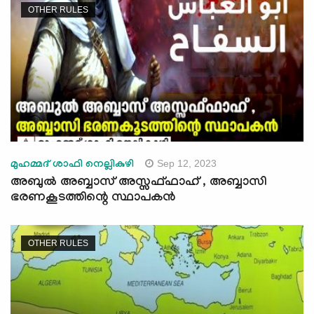
OTHER RULES
Sep 12, 2023
മുഹമ്മദ് ശാഫി നെല്ലികുഴി
അബുല്‍ അബ്ബാസ് അസ്സഫ്ഫാഹ് , അബ്ബാസി
ഭരണകൂടത്തിന്റെ സ്ഥാപകന്‍
OTHER RULES