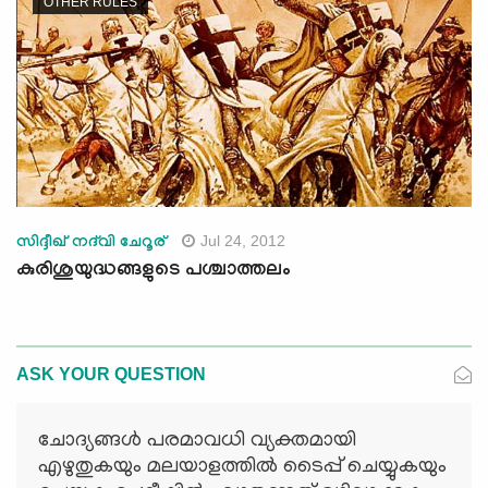
OTHER RULES
Jul 24, 2012
സിദ്ദീഖ് നദ്‌വി ചേറൂര്
കുരിശുയുദ്ധങ്ങളുടെ പശ്ചാത്തലം
ASK YOUR QUESTION
ചോദ്യങ്ങള്‍ പരമാവധി വ്യക്തമായി
എഴുതുകയും മലയാളത്തില്‍ ടൈപ്പ് ചെയ്യുകയും