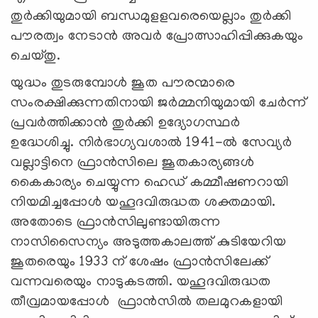
തുർക്കിയുമായി ബന്ധമുളളവരെയെല്ലാം തുർക്കി
പൗരത്വം നേടാൻ അവർ പ്രോത്സാഹിപ്പിക്കുകയും
ചെയ്തു.
യുദ്ധം തുടരുമ്പോൾ ജൂത പൗരന്മാരെ
സംരക്ഷിക്കുന്നതിനായി ജർമ്മനിയുമായി ചേർന്ന്
പ്രവർത്തിക്കാൻ തുർക്കി ഉദ്യോഗസ്ഥർ
ഉദ്ധേശിച്ചു. നിർഭാഗ്യവശാൽ 1941-ൽ സേവ്യർ
വല്ലാട്ടിനെ ഫ്രാൻസിലെ ജൂതകാര്യങ്ങൾ
കൈകാര്യം ചെയ്യുന്ന ഹെഡ് കമ്മീഷണറായി
നിയമിച്ചപ്പോൾ യഹൂദവിരുദ്ധത ശക്തമായി.
അതോടെ ഫ്രാൻസിലുണ്ടായിരുന്ന
നാസിസൈന്യം അടുത്തകാലത്ത് കുടിയേറിയ
ജൂതരെയും 1933 ന് ശേഷം ഫ്രാൻസിലേക്ക്
വന്നവരെയും നാടുകടത്തി. യഹൂദവിരുദ്ധത
തീവ്രമായപ്പോൾ ഫ്രാൻസിൽ തലമുറകളായി