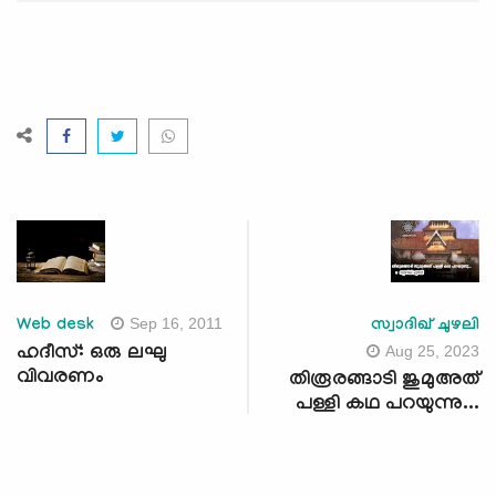
Sep 16, 2011
Web desk
സ്വാദിഖ് ചുഴലി
Aug 25, 2023
ഹദീസ്: ഒരു ലഘു
വിവരണം
തിരൂരങ്ങാടി ജുമുഅത്
പള്ളി കഥ പറയുന്നു...