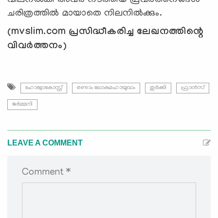
ചരിത്രത്തിൽ മായാതെ നിലനിൽക്കും.
(mvslim.com പ്രസിദ്ധീകരിച്ച ലേഖനത്തിന്റെ
വിവര്‍ത്തനം)
ഹോളോകോസ്റ്റ്
രണ്ടാം ലോകമഹായുദ്ധം
തുർക്കി
ഫ്രാൻസ്
ജർമ്മനി
LEAVE A COMMENT
Comment *