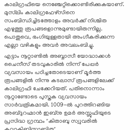
കാലിഗ്രഫിയെ നെഞ്ചേറ്റിക്കൊണ്ടിരിക്കുകയാണ്.
മുസ്‍ലിം കാലിഗ്രഫേഴ്സിനെ
സംബിന്ധിച്ചിടത്തോളം അവർക്ക് നിശ്ചിത
എഴുത്തു രൂപങ്ങളൊന്നുമുണ്ടായിരുന്നില്ല.
പൊതുവെ, ഭംഗിയുള്ളതായി അംഗീകരിക്കുന്ന
എല്ലാ വഴികളും അവർ അവലംബിച്ചു.
എട്ടാം നൂറ്റാണ്ടിൽ അബ്ബാസീ യോദ്ധാക്കൾ
ചൈനീസ് തടവുകാരിൽ നിന്ന് പേപ്പർ
വ്യവസായം പഠിച്ചതോടെയാണ് മൂർത്ത
രൂപങ്ങളിൽ നിന്നു കടലാസ് രൂപങ്ങളിലേക്ക്
കാലിഗ്രഫി ചേക്കേറിയത്. പതിനൊന്നാം
നൂറ്റാണ്ടോടെ പുസ്തക വ്യവസായം
സാർവത്രികമായി. 1009-ൽ പുറത്തിറങ്ങിയ
അബ്ദുറഹ്മാൻ ഇബ്നു ഉമർ അസ്സുഫിയുടെ
പ്രസിദ്ധ ഗ്രന്ഥം "കിതാബു സ്വുവരിൽ
കവാകിബിസ്സാബിത"