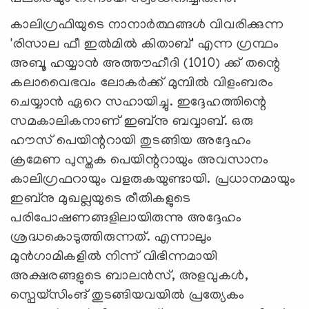
കാലിഗ്രഫിയുടെ നാനാർത്ഥങ്ങൾ വിവരിക്കുന്ന
'രിസാല ഫീ ഇൽമിൽ കിതാബ്' എന്ന ഗ്രന്ഥം
അബൂ ഹയ്യാന്‍ അത്തൗഹീദി (1010) ക്ക് തന്റെ
കലാവൈഭവം ലോകർക്ക് മുമ്പിൽ വിളംബരം
ചെയ്യാൻ ഏറെ സഹായിച്ചു. ഇദ്ദേഹത്തിന്റെ
സമകാലികനാണ് ഇബ്നു ബവ്വാബ്. ഒരു
ഹൗസ് പെയിന്ററായി തുടങ്ങിയ അദ്ദേഹം
ക്രമേണ പുസ്തക പെയിന്ററായും അവസാനം
കാലിഗ്രഫറായും വളരുകയുണ്ടായി. പ്രധാനമായും
ഇബ്നു മുഖല്ലയുടെ രീതികളുടെ
പരിപോഷണങ്ങളിലായിരുന്നു അദ്ദേഹം
ശ്രദ്ധകൊടുത്തിരുന്നത്. എന്നാലും
മുൻഗാമികളിൽ നിന്ന് വിഭിന്നമായി
അക്ഷരങ്ങളുടെ ബാലൻസ്, അളവുകൾ,
സ്പെയ്സിംങ് തുടങ്ങിയവയിൽ പ്രത്യേകം