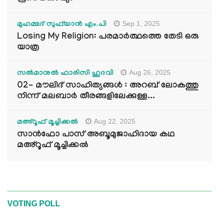
Sep 1, 2025
മുഹമ്മദ് സുഫ്‌യാൻ എം.പി
Losing My Religion: പരമാർത്ഥത്തെ തേടി ഒരു
യാത്ര
Aug 26, 2025
സൽമാനുൽ ഫാരിസി ഹുദവി
02- മൗലിദ് സാഹിത്യങ്ങൾ : അറബ് ലോകത്തു
നിന്ന് മലബാർ തീരങ്ങളിലേക്കുള്ള...
Aug 22, 2025
മഅ്റൂഫ് മൂച്ചിക്കല്‍
സാൻഫോ പാസ് അബൂമുജാഹിദായ കഥ
മഅ്റൂഫ് മൂച്ചിക്കല്‍
VOTING POLL