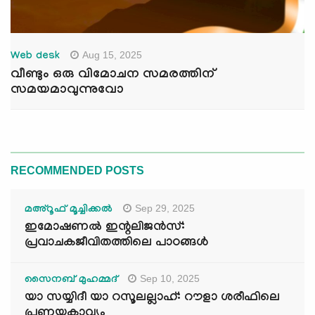
Aug 15, 2025
Web desk
വീണ്ടും ഒരു വിമോചന സമരത്തിന്
സമയമാവുന്നുവോ
RECOMMENDED POSTS
Sep 29, 2025
മഅ്റൂഫ് മൂച്ചിക്കല്‍
ഇമോഷണൽ ഇന്റലിജൻസ്:
പ്രവാചകജീവിതത്തിലെ പാഠങ്ങൾ
Sep 10, 2025
സൈനബ് മുഹമ്മദ്
യാ സയ്യിദീ യാ റസൂലല്ലാഹ്: റൗളാ ശരീഫിലെ
പ്രണയകാവ്യം