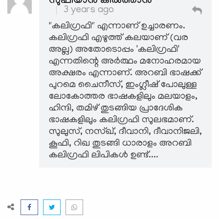
സുഫിയാൻ കിൽത്താൻ
3 years ago
"കലിഗ്രഫി" എന്നാണ് ഉച്ചാരണം.
കലിഗ്രഫി എഴുത്ത് കലയാണ് (വര
അല്ല) അതോടൊപ്പം 'കലിഗ്രഫി'
എന്നതിന്റെ അർത്ഥം മനോഹരമായ
അക്ഷരം എന്നാണ്. അറബി ഭാഷക്ക്
പുറമെ ചൈനീസ്, ഇംഗ്ലീഷ് പോലുള്ള
ലോകോത്തര ഭാഷകളിലും മലയാളം,
ഹിന്ദി, തമിഴ് തുടങ്ങിയ പ്രാദേശിക
ഭാഷകളിലും കലിഗ്രഫി സുലഭമാണ്.
സുലുസ്, നസ്ഖ്, ദീവാനി, ദീവാനിജലി,
കൂഫി, റിഖ തുടങ്ങി ധാരാളം അറബി
കലിഗ്രഫി ലിപികൾ ഉണ്ട്....