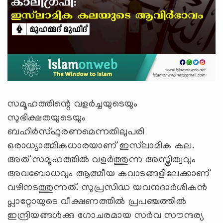
സമൂഹത്തിന്റെ വളര്‍ച്ചയുടെയും
സുഭിക്ഷതയുടെയും
ബഹിർസ്ഫുരണമെന്നതിലുപരി
ഒരാധ്യാത്മികധാരയാണ് ഇസ്‍ലാമിക കല.
അത് സമൂഹത്തിൽ വളർത്തുന്ന അസ്തിത്വവും
അവബോധവും ആത്മീയ കവാടങ്ങളിലേക്കാണ്
വഴിനടത്തുന്നത്. സുപ്രസിദ്ധ യവനദാർശികൻ
പ്ലാറ്റോയുടെ വീക്ഷണത്തിൽ പ്രപഞ്ചത്തിൽ
ഇന്ദ്രിയങ്ങൾക്കു ഗോചരമായ സർവ സൗന്ദര്യ