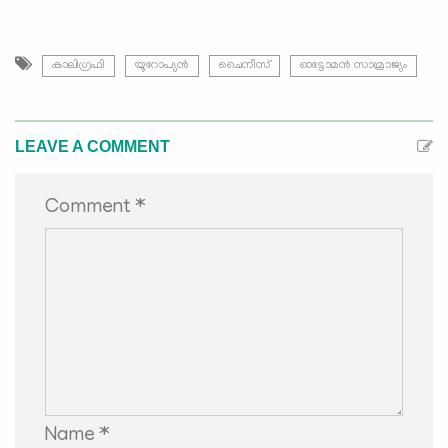
കാലിഗ്രഫി
യൂറോപ്യൻ
ചൈനീസ്
ഓട്ടോമൻ സാമ്രാജ്യം
LEAVE A COMMENT
Comment *
Name *