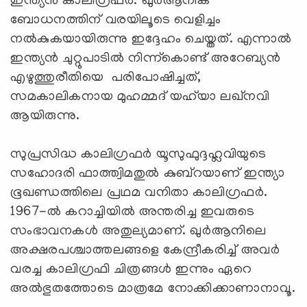
ഇന്ത്യൻ കാലിഗ്രഫർ. ഖുർആനിക
ബോധനത്തിന് വരയിലൂടെ വെളിച്ചം
നൽകുകയായിരുന്നു ഇദ്ദേഹം ചെയ്തത്. എന്നാൽ
ഇന്ത്യൻ ചുറ്റുപാടിൽ നിന്ന്കൊണ്ട് അറേബ്യൻ
എഴുത്തുരീതിയെ പരിപോഷിച്ചത്,
സമകാലികനായ മുഹമ്മദ് യഹ്‍യാ ലഖ്നവി
ആയിരുന്നു.
സുപ്രസിദ്ധ കാലിഗ്രഫർ യൂസുഫുദ്ദഹ്ലവിയുടെ
സഹോദരി ഫാത്ത്വിമതുൽ കുബ്റയാണ് ഇന്ത്യാ
ഭൂഖണ്ഡത്തിലെ പ്രഥമ വനിതാ കാലിഗ്രഫർ.
1967-ൽ കറാച്ചിയിൽ അന്തരിച്ച ഇവരുടെ
സംഭാവനകൾ അതുല്യമാണ്. ഖുർആനിലെ
അക്ഷരപശ്ചാത്തലങ്ങളെ കേന്ദ്രീകരിച്ച് അവര്‍
വരച്ച കാലിഗ്രഫി ചിത്രങ്ങള്‍ ഇന്നും ഏറെ
അല്‍ഭുതത്തോടെ മാത്രമേ നോക്കിക്കാണാനാവൂ.