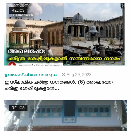
RELICS
Aug 29, 2023
ഉനൈസ് പി കെ കൈപ്പുറം
ഇസ്‍ലാമിക ചരിത്ര നഗരങ്ങള്‍. (6) അലെപ്പോ:
ചരിത്ര ശേഷിപ്പുകളാല്‍...
RELICS