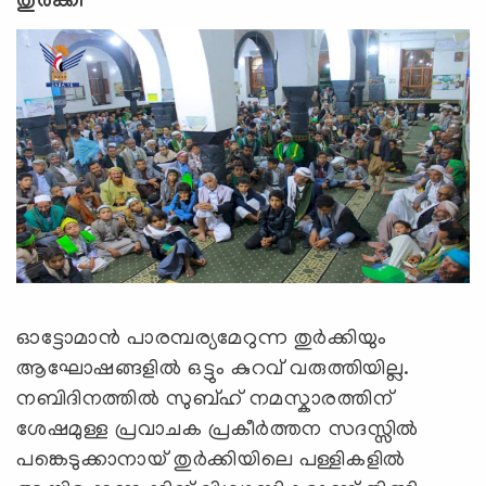
തുർക്കി
ഓട്ടോമാൻ പാരമ്പര്യമേറുന്ന തുർക്കിയും
ആഘോഷങ്ങളിൽ ഒട്ടും കുറവ് വരുത്തിയില്ല.
നബിദിനത്തിൽ സുബ്ഹ് നമസ്കാരത്തിന്
ശേഷമുള്ള പ്രവാചക പ്രകീർത്തന സദസ്സിൽ
പങ്കെടുക്കാനായ് തുർക്കിയിലെ പള്ളികളിൽ