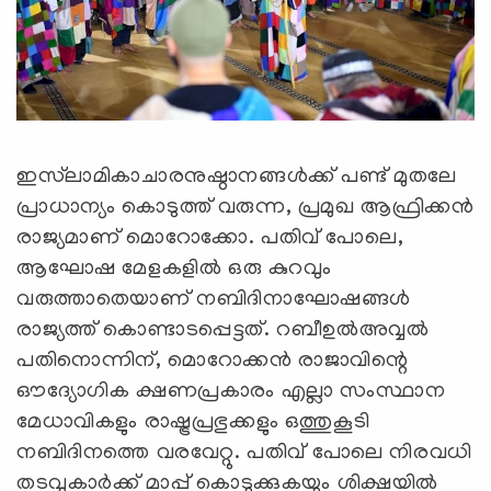
ഇസ്‍ലാമികാചാരനുഷ്ഠാനങ്ങൾക്ക് പണ്ട് മുതലേ
പ്രാധാന്യം കൊടുത്ത് വരുന്ന, പ്രമുഖ ആഫ്രിക്കൻ
രാജ്യമാണ് മൊറോക്കോ. പതിവ് പോലെ,
ആഘോഷ മേളകളിൽ ഒരു കുറവും
വരുത്താതെയാണ് നബിദിനാഘോഷങ്ങൾ
രാജ്യത്ത് കൊണ്ടാടപ്പെട്ടത്. റബീഉല്‍അവ്വല്‍
പതിനൊന്നിന്, മൊറോക്കൻ രാജാവിന്റെ
ഔദ്യോഗിക ക്ഷണപ്രകാരം എല്ലാ സംസ്ഥാന
മേധാവികളും രാഷ്ട്രപ്രഭുക്കളും ഒത്തുകൂടി
നബിദിനത്തെ വരവേറ്റു. പതിവ് പോലെ നിരവധി
തടവുകാര്‍ക്ക് മാപ്പ് കൊടുക്കുകയും ശിക്ഷയിൽ