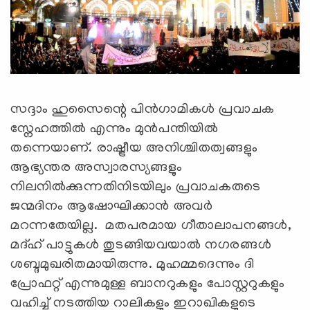
സദ്ദാം ഹുസൈന്റെ പിൻഗാമികൾ പ്രവാചക
സ്നേഹത്തിൽ എന്നും മുൻപന്തിയിൽ
തന്നെയാണ്. രാഷ്ട്രീയ അനിശ്ചിതത്വങ്ങളും
ആഭ്യന്തര അസ്വാരസ്യങ്ങളും
നിലനില്‍ക്കുന്നതിനിടയിലും പ്രവാചകരുടെ
ജന്മദിനം ആഷോഘിക്കാന്‍ അവര്‍
മറന്നതേയില്ല. മതപരമായ ഗീതാലാപനങ്ങൾ,
മദ്ഹ് പാട്ടുകൾ തുടങ്ങിയവയാൽ നഗരങ്ങൾ
ശബ്ദമുഖരിതമായിരുന്നു. മുഹമ്മദെന്നും ദി
പ്രോഫറ്റ് എന്നുമുള്ള ബാനറുകളും പോസ്റ്ററുകളും
വഹിച്ച് നടത്തിയ റാലികളും ഇറാഖികളുടെ