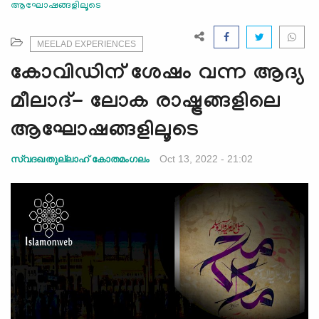
ആഘോഷങ്ങളിലൂടെ
e
N
a
MEELAD EXPERIENCES
v
കോവിഡിന് ശേഷം വന്ന ആദ്യ
i
g
മീലാദ്- ലോക രാഷ്ട്രങ്ങളിലെ
a
ആഘോഷങ്ങളിലൂടെ
t
i
Oct 13, 2022 - 21:02
സ്വദഖതുല്ലാഹ് കോതമംഗലം
o
n