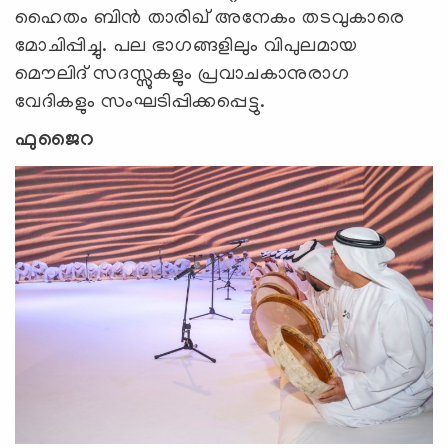
ഹൈതം ബിന്‍ താരിഖ് അനേകം തടവുകാരെ
മോചിപ്പിച്ചു. പല ഭാഗങ്ങളിലും വിപുലമായ
മൌലിദ് സദസ്സുകളും പ്രവാചകാനുരാഗ
വേദികളും സംഘടിപ്പിക്കപ്പെട്ടു.
ഫുജൈറ