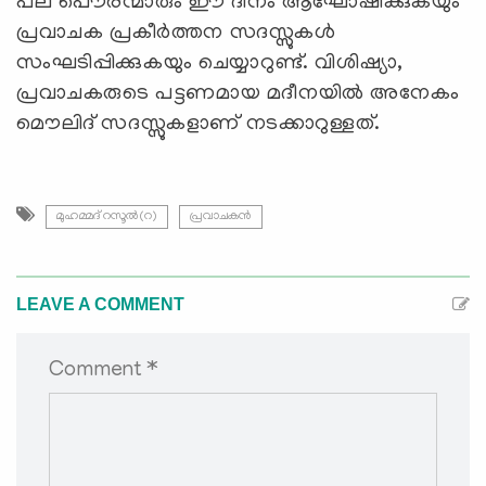
പല പൌരന്മാരും ഈ ദിനം ആഘോഷിക്കുകയും
പ്രവാചക പ്രകീര്‍ത്തന സദസ്സുകള്‍
സംഘടിപ്പിക്കുകയും ചെയ്യാറുണ്ട്. വിശിഷ്യാ,
പ്രവാചകരുടെ പട്ടണമായ മദീനയില്‍ അനേകം
മൌലിദ് സദസ്സുകളാണ് നടക്കാറുള്ളത്.
മുഹമ്മദ് റസൂൽ(റ)
പ്രവാചകൻ
LEAVE A COMMENT
Comment *