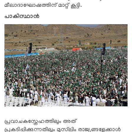
മീലാദാഘോഷത്തിന് മാറ്റ് കൂട്ടി.
പാകിസ്ഥാൻ
പ്രവാചകസ്നേഹത്തിലും അത്
പ്രകടിപ്പിക്കുന്നതിലും മുസ്‍ലിം രാജ്യങ്ങളേക്കാള്‍