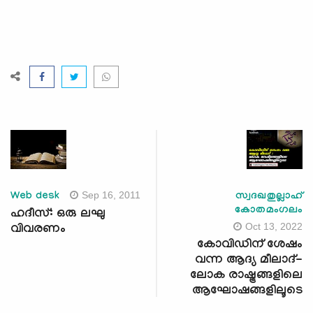
Sep 16, 2011
Web desk
സ്വദഖതുല്ലാഹ്
കോതമംഗലം
ഹദീസ്: ഒരു ലഘു
Oct 13, 2022
വിവരണം
കോവിഡിന് ശേഷം
വന്ന ആദ്യ മീലാദ്-
ലോക രാഷ്ട്രങ്ങളിലെ
ആഘോഷങ്ങളിലൂടെ