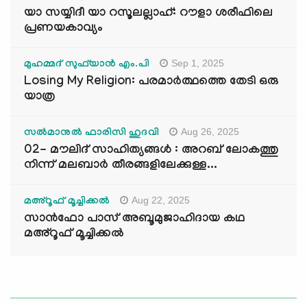
യാ സയ്യിദീ യാ റസൂലല്ലാഹ്: റൗളാ ശരീഫിലെ
പ്രണയകാവ്യം
Sep 1, 2025
മുഹമ്മദ് സുഫ്‌യാൻ എം.പി
Losing My Religion: പരമാർത്ഥത്തെ തേടി ഒരു
യാത്ര
Aug 26, 2025
സൽമാനുൽ ഫാരിസി ഹുദവി
02- മൗലിദ് സാഹിത്യങ്ങൾ : അറബ് ലോകത്തു
നിന്ന് മലബാർ തീരങ്ങളിലേക്കുള്ള...
Aug 22, 2025
മഅ്റൂഫ് മൂച്ചിക്കല്‍
സാൻഫോ പാസ് അബൂമുജാഹിദായ കഥ
മഅ്റൂഫ് മൂച്ചിക്കല്‍