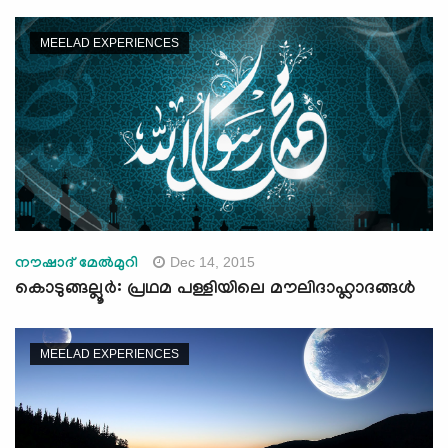
MEELAD EXPERIENCES
Dec 14, 2015
നൗഷാദ് മേല്‍മുറി
കൊടുങ്ങല്ലൂര്‍: പ്രഥമ പള്ളിയിലെ മൗലിദാഹ്ലാദങ്ങള്‍
MEELAD EXPERIENCES