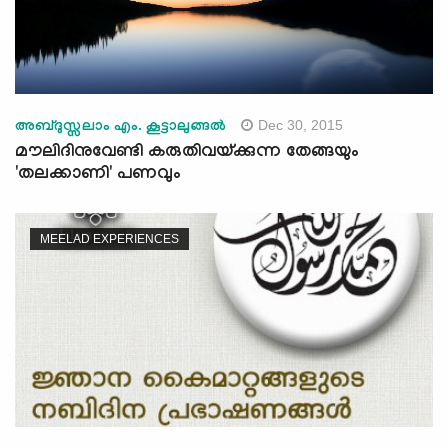
Dec 30, 2015
അബ്ദുസ്സലാം എം. കൂട്ടാലുങ്ങല്‍
മൗലിദിനുവേണ്ടി കരുതിവയ്ക്കുന്ന തേങ്ങയും
'തലക്കാണി' പണവും
MEELAD EXPERIENCES