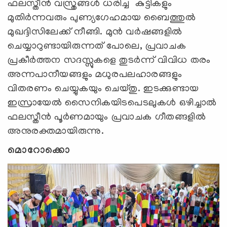
ഫലസ്തീൻ വസ്ത്രങ്ങൾ ധരിച്ച കുട്ടികളും
മുതിർന്നവരും പുണ്യഗേഹമായ ബൈത്തുൽ
മുഖദ്ദിസിലേക്ക് നീങ്ങി. മുൻ വർഷങ്ങളിൽ
ചെയ്യാറുണ്ടായിരുന്നത് പോലെ, പ്രവാചക
പ്രകീര്‍ത്തന സദസ്സുകളെ തുടര്‍ന്ന് വിവിധ തരം
അന്നപാനീയങ്ങളും മധുരപലഹാരങ്ങളും
വിതരണം ചെയ്യുകയും ചെയ്തു. ഇടക്കുണ്ടായ
ഇസ്രായേൽ സൈനികയിടപെടലുകള്‍ ഒഴിച്ചാൽ
ഫലസ്തീൻ പൂർണമായും പ്രവാചക ഗീതങ്ങളിൽ
അനുരക്തമായിരുന്നു.
മൊറോക്കൊ