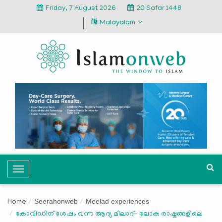
Friday, 7 August 2026
20 Safar 1448
Malayalam
T
o
g
Seerahonweb
Meelad experiences
Home
g
കോവിഡിന് ശേഷം വന്ന ആദ്യ മീലാദ്- ലോക രാഷ്ട്രങ്ങളിലെ
l