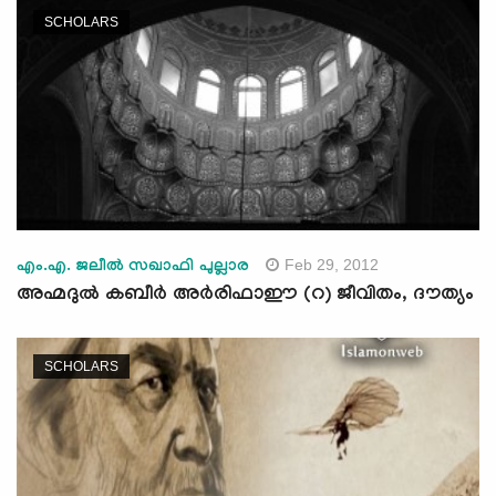
SCHOLARS
Feb 29, 2012
എം.എ. ജലീല്‍ സഖാഫി പുല്ലാര
അഹ്മദുല്‍ കബീര്‍ അര്‍രിഫാഈ (റ) ജീവിതം, ദൗത്യം
SCHOLARS