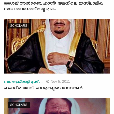
ശൈഖ് അൽബൈഹാനി: യമനിലെ ഇസ്‍ലാമിക
നവോത്ഥാനത്തിന്റെ മുഖം
SCHOLARS
Nov 5, 2011
കെ. ആലിക്കുട്ടി മുസ് ...
ഫഹദ് രാജാവ്: ഹറമുകളുടെ സേവകന്‍
SCHOLARS