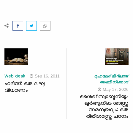
Sep 16, 2011
Web desk
മുഹമ്മദ് മിദ്‌ലാജ്
അമ്മിനിക്കാട്
ഹദീസ്: ഒരു ലഘു
May 17, 2026
വിവരണം
ശൈഖ് സ്വാബൂനിയും
ഖുർആനിക ശാസ്ത്ര
സമന്വയവും: ഒരു
രീതിശാസ്ത്ര പഠനം