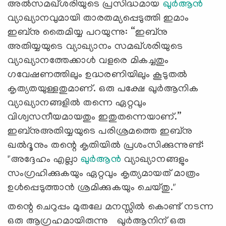
അൽസമഖ്ശരിയുടെ പ്രസിദ്ധമായ
ഖുർആൻ
വ്യാഖ്യാനവുമായി താരതമ്യപ്പെടുത്തി ഇമാം
ഇബ്‌നു തൈമിയ്യ പറയുന്നു: “ഇബ്‌നു
അതിയ്യയുടെ വ്യാഖ്യാനം സമഖ്ശരിയുടെ
വ്യാഖ്യാനത്തേക്കാൾ വളരെ മികച്ചതും
ഗവേഷണത്തിലും ഉദ്ധരണിയിലും കൂടുതൽ
കൃത്യതയുള്ളതുമാണ്. ഒരു പക്ഷേ ഖുർആനിക
വ്യാഖ്യാനങ്ങളിൽ തന്നെ ഏറ്റവും
വിശ്വസനീയമായതും ഇതുതന്നെയാണ്.”
ഇബ്‌നുഅതിയ്യയുടെ പരിശ്രമത്തെ ഇബ്‌നു
ഖൽദൂനും തന്റെ കൃതിയില്‍ പ്രശംസിക്കുന്നുണ്ട്:
"അദ്ദേഹം എല്ലാ
ഖുർആൻ
വ്യാഖ്യാനങ്ങളും
സംഗ്രഹിക്കുകയും ഏറ്റവും കൃത്യമായത് മാത്രം
ഉൾപ്പെടുത്താൻ ശ്രമിക്കുകയും ചെയ്തു."
തന്റെ ചെറുപ്പം മുതലേ മനസ്സിൽ കൊണ്ട് നടന്ന
ഒരു ആഗ്രഹമായിരുന്നു ഖുർആനിന് ഒരു