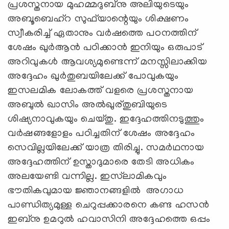
പ്രശസ്തനായ മുഹമ്മദുബ്നു അലിയുടെയും
അബൂബെഹ്റ സുഫ്‌യാന്റെയും ശിക്ഷണം
സ്വീകരിച്ച് ഏതാനും വർഷത്തെ പഠനത്തിന്
ശേഷം ഖുർആൻ പഠിക്കാൻ ഇനിയും ഒരുപാട്
അറിവുകൾ ആവശ്യമുണ്ടെന്ന് മനസ്സിലാക്കിയ
അദ്ദേഹം ഖുർതുബയിലേക്ക് പോവുകയും
ഇസലമിക ലോകത്ത് വളരെ പ്രശസ്തനായ
അബുൽ ഖാസിം അൽഖുര്തുബിയുടെ
ശിഷ്യനാവുകയും ചെയ്തു. ഇദ്ദേഹത്തിനടുത്തും
വർഷങ്ങളോളം പഠിച്ചതിന് ശേഷം അദ്ദേഹം
സെവില്ലയിലേക്ക് യാത്ര തിരിച്ചു. സമർഥനായ
അദ്ദേഹത്തിന് ഉസ്താദുമാരെ തേടി അധികം
അലയേണ്ടി വന്നില്ല. ഇസ്‍ലാമികവും
ഭൗതികവുമായ ജ്ഞാനങ്ങളിൽ അഗാധ
പാണ്ഡിത്യമുള്ള ചെറുപ്പക്കാരനെ കണ്ട ഹസൻ
ഇബ്നു ഉമറുൽ ഹവാസിനി അദ്ദേഹത്തെ ഒപ്പം