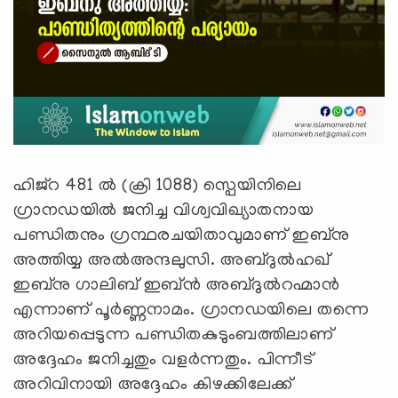
ഹിജ്‌റ 481 ൽ (ക്രി 1088) സ്പെയിനിലെ
ഗ്രാനഡയിൽ ജനിച്ച വിശ്വവിഖ്യാതനായ
പണ്ഡിതനും ഗ്രന്ഥരചയിതാവുമാണ് ഇബ്നു
അത്തിയ്യ അൽഅന്ദലുസി. അബ്ദുൽഹഖ്
ഇബ്‌നു ഗാലിബ് ഇബ്‌ൻ അബ്ദുൽറഹ്മാൻ
എന്നാണ് പൂര്‍ണ്ണനാമം. ഗ്രാനഡയിലെ തന്നെ
അറിയപ്പെടുന്ന പണ്ഡിതകുടുംബത്തിലാണ്
അദ്ദേഹം ജനിച്ചതും വളർന്നതും. പിന്നീട്
അറിവിനായി അദ്ദേഹം കിഴക്കിലേക്ക്