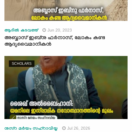
Jun 20, 2023
ആദില്‍ കടവത്ത്
അബ്ബാസ് ഇബ്‌നു ഫര്‍നാസ്, ലോകം കണ്ട
ആദ്യവൈമാനികന്‍
SCHOLARS
Jul 26, 2026
നുസ്റ മർയം സഹ്റാവിയ്യ