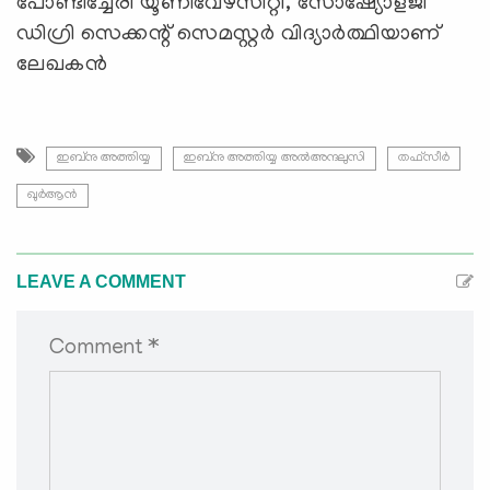
പോണ്ടിച്ചേരി യൂണിവേഴ്സിറ്റി, സോഷ്യോളജി
ഡിഗ്രി സെക്കന്റ് സെമസ്റ്റർ വിദ്യാർത്ഥിയാണ്
ലേഖകന്‍
ഇബ്നു അത്തിയ്യ
ഇബ്നു അത്തിയ്യ അൽഅന്ദലുസി
തഫ്സീർ
ഖുർആൻ
LEAVE A COMMENT
Comment *