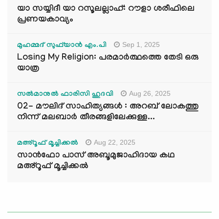
യാ സയ്യിദീ യാ റസൂലല്ലാഹ്: റൗളാ ശരീഫിലെ
പ്രണയകാവ്യം
Sep 1, 2025
മുഹമ്മദ് സുഫ്‌യാൻ എം.പി
Losing My Religion: പരമാർത്ഥത്തെ തേടി ഒരു
യാത്ര
Aug 26, 2025
സൽമാനുൽ ഫാരിസി ഹുദവി
02- മൗലിദ് സാഹിത്യങ്ങൾ : അറബ് ലോകത്തു
നിന്ന് മലബാർ തീരങ്ങളിലേക്കുള്ള...
Aug 22, 2025
മഅ്റൂഫ് മൂച്ചിക്കല്‍
സാൻഫോ പാസ് അബൂമുജാഹിദായ കഥ
മഅ്റൂഫ് മൂച്ചിക്കല്‍