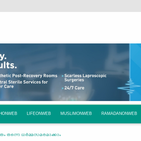
QHONWEB
LIFEONWEB
MUSLIMONWEB
RAMADANONWEB
തം തന്നെ ധര്‍മ്മസമരമാക്കാം