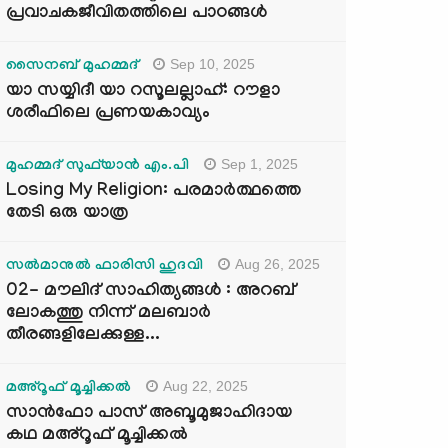
പ്രവാചകജീവിതത്തിലെ പാഠങ്ങൾ
Sep 10, 2025
സൈനബ് മുഹമ്മദ്
യാ സയ്യിദീ യാ റസൂലല്ലാഹ്: റൗളാ
ശരീഫിലെ പ്രണയകാവ്യം
Sep 1, 2025
മുഹമ്മദ് സുഫ്‌യാൻ എം.പി
Losing My Religion: പരമാർത്ഥത്തെ
തേടി ഒരു യാത്ര
Aug 26, 2025
സൽമാനുൽ ഫാരിസി ഹുദവി
02- മൗലിദ് സാഹിത്യങ്ങൾ : അറബ്
ലോകത്തു നിന്ന് മലബാർ
തീരങ്ങളിലേക്കുള്ള...
Aug 22, 2025
മഅ്റൂഫ് മൂച്ചിക്കല്‍
സാൻഫോ പാസ് അബൂമുജാഹിദായ
കഥ മഅ്റൂഫ് മൂച്ചിക്കല്‍