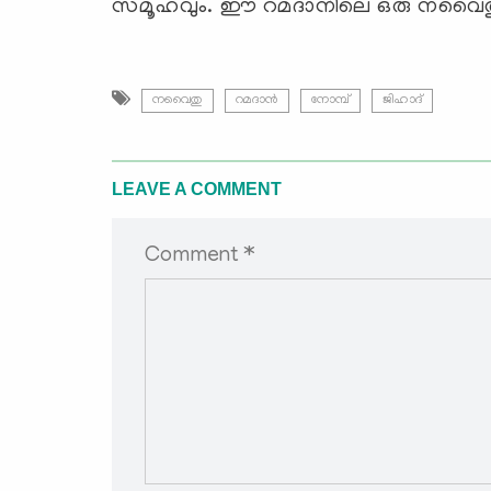
സമൂഹവും. ഈ റമദാനിലെ ഒരു നവൈതു അ
നവൈതു
റമദാന്‍
നോമ്പ്
ജിഹാദ്
LEAVE A COMMENT
Comment *