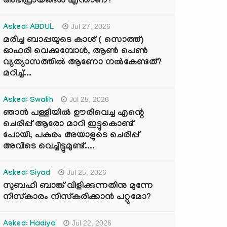
അഭിപ്രായങ്ങൾ എന്താണ്?
Jul 27, 2026
Asked: ABDUL
മരിച്ച ബാപ്പയുടെ കാശ് ( സൊത്ത്)
ഓഹരി വെക്കുമ്പോൾ, ആണ്‍ പെണ്‍
വ്യത്യാസത്തില്‍ ആണോ നല്‍കേണ്ടത്?
മറിച്ച്...
Jul 25, 2026
Asked: Swalih
ഞാൻ പള്ളിയിൽ ഊരിവെച്ച എന്റെ
ചെരിപ്പ് ആരോ മാറി ഇട്ടുകൊണ്ട്
പോയി, പകരം അയാളുടെ ചെരിപ്പ്
അവിടെ വെച്ചിട്ടുമുണ്ട്....
Jul 25, 2026
Asked: Siyad
സുബഹി ബാങ്ക് വിളിക്കുന്നതിനു മുന്നേ
നിസ്കാരം നിസ്കരിക്കാൻ പറ്റുമോ?
Jul 22, 2026
Asked: Hadiya