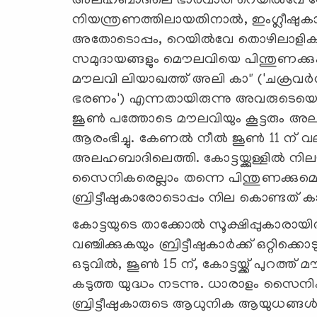
അലഹബാദിലെ ഭാർവാരി റെയിൽവേ സ്റ
നിയന്ത്രണത്തിലായതിനാല്‍, ഇംഗ്ലീഷുകാ
അതോടൊപ്പം, റെയിൽവേ തൊഴിലാളികളു
സമുദായങ്ങളും മൌലവിയെ പിന്തുണക്കുകയ
മൗലവി ലിയാഖത്ത് അലി കാ" ('ചക്രവർത
ഭരണം') എന്നതായിരുന്നു അവരുടെയെല്ലാ
ജൂൺ പത്തോടെ മൗലവിയും കൂട്ടരും അലഹാ
ആരംഭിച്ചു. കേണൽ നീൽ ജൂൺ 11 ന് 
അലഹബാദിലെത്തി. കോട്ടയ്ക്കുള്ളിൽ നിലയു
സൈനികരെല്ലാം തന്നെ പിന്തുണക്കുമെന്ന്
ബ്രിട്ടീഷുകാരോടൊപ്പം നില കൊണ്ടത് ക
കോട്ടയുടെ താക്കോല്‍ സൂക്ഷിപ്പുകാരായ
വഞ്ചിക്കുകയും ബ്രിട്ടീഷുകാര്‍ക്ക് ഒറ്റിക്ക
ഒടുവിൽ, ജൂൺ 15 ന്, കോട്ടയ്ക്ക് പുറത്ത
കടുത്ത യുദ്ധം നടന്നു. ധാരാളം സൈനികര്
ബ്രിട്ടീഷുകാരുടെ ആധുനിക ആയുധങ്ങള്‍ക്ക് 