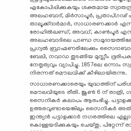
ഏകോപിപ്പിക്കുകയും ശക്തമായ സ്വാതന്ത്
അലഹബാദ്, മിർസാപൂർ, പ്രതാപ്ഗഢ് എന
താലൂക്ക്ദാർമാർ, സാധാരണക്കാർ എന
രോഹിൽഖണ്ഡ്, അവധ്, കാൺപൂർ എന്നിവി
അലഹബാദിലെ പാണ്ഡ സമുദായത്തിലേക്
പ്രഗ്വൽ ബ്രാഹ്മണരിലേക്കും സൈദാബാദ
ബേലി, നവാഡ തുടങ്ങിയ മുസ്ലീം ഭൂരിപക്ഷ 
നേതൃത്വവും വ്യാപിച്ചു. 1857ലെ ഒന്നാം
നിരന്നത് മൌലവിക്ക് കീഴിലായിരുന്നു.
സാധാരണക്കാരെയും യുദ്ധത്തിന് പരിശീലിപ്
മൌലവിയുടെ രീതി. ജൂൺ 6 ന് രാത്രി, ഗ
സൈനികർ കലാപം ആരംഭിച്ചു. പട്ടാള
ഉത്തരവുണ്ടായെങ്കിലും സൈനികർ അത് അ
ഇന്ത്യൻ പട്ടാളക്കാർ നഗരത്തിലെ എല്ലാ 
കൊള്ളയടിക്കുകയും ചെയ്തു. പിറ്റേന്ന് 