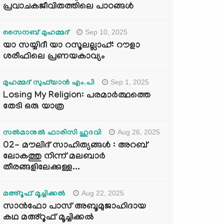
പ്രവാചകജീവിതത്തിലെ പാഠങ്ങൾ
Sep 10, 2025
സൈനബ് മുഹമ്മദ്
യാ സയ്യിദീ യാ റസൂലല്ലാഹ്: റൗളാ
ശരീഫിലെ പ്രണയകാവ്യം
Sep 1, 2025
മുഹമ്മദ് സുഫ്‌യാൻ എം.പി
Losing My Religion: പരമാർത്ഥത്തെ
തേടി ഒരു യാത്ര
Aug 26, 2025
സൽമാനുൽ ഫാരിസി ഹുദവി
02- മൗലിദ് സാഹിത്യങ്ങൾ : അറബ്
ലോകത്തു നിന്ന് മലബാർ
തീരങ്ങളിലേക്കുള്ള...
Aug 22, 2025
മഅ്റൂഫ് മൂച്ചിക്കല്‍
സാൻഫോ പാസ് അബൂമുജാഹിദായ
കഥ മഅ്റൂഫ് മൂച്ചിക്കല്‍