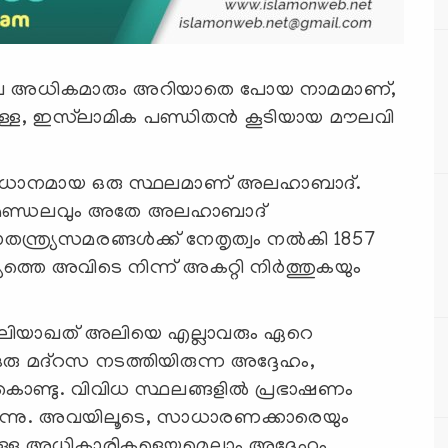
്തിലെ അധികമാരും അറിയാതെ പോയ നാമമാണ്,
്ള, ഇസ്‍ലാമിക പണ്ഡിതന്‍ കൂടിയായ മൗലവി
്രപ്രധാനമായ ഒരു സ്ഥലമാണ് അലഹാബാദ്.
്മ മണ്ഡലവും അതേ അലഹാബാദ്
ത്ര്യസമരങ്ങള്‍ക്ക് നേതൃത്വം നൽകി 1857
ത്തെ അവിടെ നിന്ന് അകറ്റി നിർത്തുകയും
ന ലിയാഖത് അലിയെ എല്ലാവരും ഏറെ
 ഒരു മദ്റസ നടത്തിയിരുന്ന അദ്ദേഹം,
ിലകൊണ്ടു. വിവിധ സ്ഥലങ്ങളിൽ പ്രഭാഷണം
ുന്നു. അവയിലൂടെ, സാധാരണക്കാരെയും
്യാറുള്ള അധികാരികളെയുമെല്ലാം അദ്ദേഹം