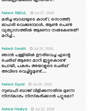
അഭിപ്രായങ്ങൾ എന്താണ്?
Jul 27, 2026
Asked: ABDUL
മരിച്ച ബാപ്പയുടെ കാശ് ( സൊത്ത്)
ഓഹരി വെക്കുമ്പോൾ, ആണ്‍ പെണ്‍
വ്യത്യാസത്തില്‍ ആണോ നല്‍കേണ്ടത്?
മറിച്ച്...
Jul 25, 2026
Asked: Swalih
ഞാൻ പള്ളിയിൽ ഊരിവെച്ച എന്റെ
ചെരിപ്പ് ആരോ മാറി ഇട്ടുകൊണ്ട്
പോയി, പകരം അയാളുടെ ചെരിപ്പ്
അവിടെ വെച്ചിട്ടുമുണ്ട്....
Jul 25, 2026
Asked: Siyad
സുബഹി ബാങ്ക് വിളിക്കുന്നതിനു മുന്നേ
നിസ്കാരം നിസ്കരിക്കാൻ പറ്റുമോ?
Jul 22, 2026
Asked: Hadiya