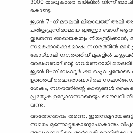
3000 തടവുകാരെ ജയിലിൽ നിന്ന് മോചിപ
കൊണ്ടു.
ജൂൺ 7-ന് മൗലവി ലിയാഖത്ത് അലി അ
ചരിത്രപ്രസിദ്ധമായ ഖുസ്രോ ബാഗ് ആസ്ഥാ
തുടരുന്ന അരാജകത്വം നിയന്ത്രിക്കാൻ, 
സമരക്കാര്‍ക്കുമൊപ്പം നഗരത്തിൽ മാർച്
കോട്‍വാലി നഗരത്തിന് മുകളിൽ ചക്രവ
അലഹബാദിന്റെ ഗവർണറായി മൗലവി ലി
ജൂൺ 8-ന് ബഹദൂർ ഷാ ഒപ്പുവച്ചതോട
ഉത്തരവ് ഹൈദരാബാദിലെ സലാർജംഗ് മ്യൂസി
ശേഷം, നഗരത്തിന്റെ കാര്യങ്ങൾ കൈക
പ്രത്യേക ഉദ്യോഗസ്ഥരെയും മൌലവി നി
വന്നു.
അതോടൊപ്പം തന്നെ, ഇരുസമുദായങ്ങളി
സമരം മുന്നോട്ടുകൊണ്ടുപോകാനും വി