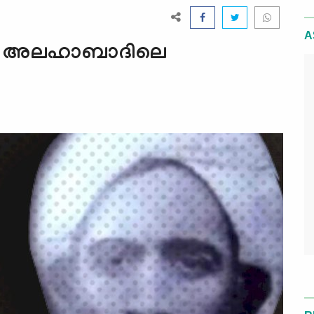
A
ി: അലഹാബാദിലെ