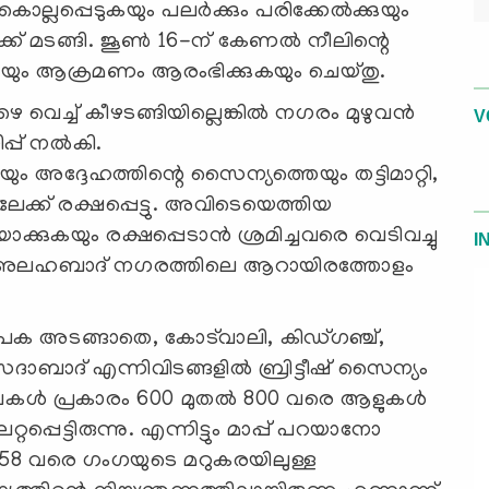
്ലപ്പെടുകയും പലര്‍ക്കും പരിക്കേൽക്കുയും
ക് മടങ്ങി. ജൂൺ 16-ന് കേണൽ നീലിന്റെ
യും ആക്രമണം ആരംഭിക്കുകയും ചെയ്തു.
െച്ച് കീഴടങ്ങിയില്ലെങ്കിൽ നഗരം മുഴുവൻ
V
ിപ്പ് നൽകി.
അദ്ദേഹത്തിന്റെ സൈന്യത്തെയും തട്ടിമാറ്റി,
േക്ക് രക്ഷപ്പെട്ടു. അവിടെയെത്തിയ
രയാക്കുകയും രക്ഷപ്പെടാൻ ശ്രമിച്ചവരെ വെടിവച്ചു
I
്‍ അലഹബാദ് നഗരത്തിലെ ആറായിരത്തോളം
 അടങ്ങാതെ, കോട്‍വാലി, കിഡ്ഗഞ്ച്,
ദാബാദ് എന്നിവിടങ്ങളിൽ ബ്രിട്ടീഷ് സൈന്യം
േഖകൾ പ്രകാരം 600 മുതൽ 800 വരെ ആളുകൾ
്റപ്പെട്ടിരുന്നു. എന്നിട്ടും മാപ്പ് പറയാനോ
858 വരെ ഗംഗയുടെ മറുകരയിലുള്ള