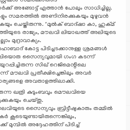
്റേഷൻ സമരക്കാരുടെ
ർക്ക് അങ്ങോട്ട് എത്താൻ പോലും സാധിച്ചില്ല.
ം സമരത്തിൽ അണിനിരക്കുകയും മുഴുവന്‍
ും ചെയ്തിരുന്നു. "മുൽക് ബാദ്ഷാ കാ, ഹുക്മ്
്തിയുടെ രാജ്യം, മൗലവി ലിയാഖത്ത് അലിയുടെ
ം മുദ്രാവാക്യം.
ബാദ് കോട്ട പിടിച്ചടക്കാനുള്ള ശ്രമങ്ങൾ
വലിയൊരു സൈന്യവുമായി ഗംഗ കടന്ന്
റപ്പിച്ചിരുന്ന സിഖ് റെജിമെന്റിലെ
 മൗലവി പ്രതീക്ഷിച്ചെങ്കിലും അവര്‍
ാര്യങ്ങളെ അവതാളത്തിലാക്കി.
ിരുന്ന ഖത്രി കുടുംബവും മൌലവിയെ
ൊടുക്കുകയും ചെയ്തു.
് മൗലവിയുടെ സൈന്യവും ബ്രിട്ടീഷുകാരും തമ്മിൽ
‍ കൂടെയുണ്ടായിരുന്നെങ്കിലും,
മുമ്പില്‍ അദ്ദേഹത്തിന് പിടിച്ച്