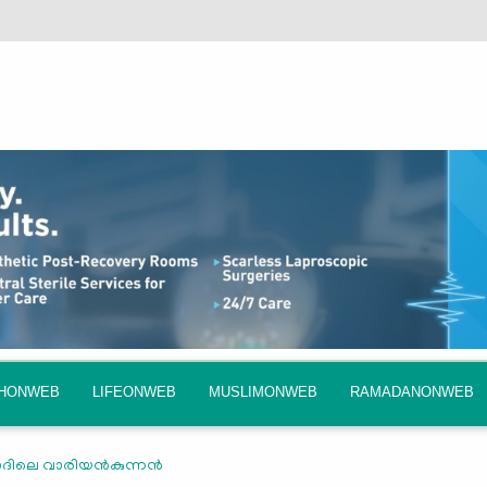
QHONWEB
LIFEONWEB
MUSLIMONWEB
RAMADANONWEB
ലെ വാരിയന്‍കുന്നന്‍