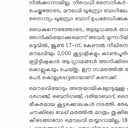
നില്‍ക്കാനായില്ല. നിരവധി സൈനികർ കൊല
ചെയ്തതോടെ, മൗലവി ഖുസ്രോ ബാഗിലേക്
സൈന്യം ഖുസ്രോ ബാഗ് ഉപരോധിക്കുക
വൈകുന്നേരത്തോടെ, ആയുധങ്ങൾ താഴെ വ
അഗ്നിക്കിരയാക്കുമെന്ന് അവര്‍ മുന്നറിയ
ഒടുവിൽ, ജൂൺ 17-ന്, കേണൽ നീലിനെയും 
മൗലവിയും 3,000 കൂട്ടാളികളും കാൺപൂരില
ബ്രിട്ടീഷുകാര്‍ ആ ഗ്രാമങ്ങൾ അഗ്നിക്കി
കൊല്ലുകയും ചെയ്തു. ഈ സമരത്തില
പേർ കൊല്ലപ്പെട്ടതായാണ് കണക്ക്.
മൌലവിയോടും അനുയായികളോടുമുള്ള പക
ദരഗഞ്ച്, ബെനിഗഞ്ച്, ദരിയാബാദ്, സൈ
ഭീകരമായ കൂട്ടക്കൊലകൾ നടത്തി. ര
ചൗക്കിലെ വേപ്പ് മരത്തിൽ മാത്രം തൂക്കിലേറ
കീഴടങ്ങാനോ മൌലവി തയ്യാറായില്ല. 1