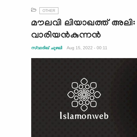
OTHER
മൗലവി ലിയാഖത്ത് അല
വാരിയന്‍കുന്നന്‍
Aug 15, 2022 - 00:11
സ്വാദിഖ് ചുഴലി