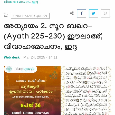
വിവാഹമോചനം, ഇദ്ദ
e
N
a
UNDERSTAND QURAN
v
അധ്യായം 2. സൂറ ബഖറ-
i
g
(Ayath 225-230) ഈലാഅ്,
a
വിവാഹമോചനം, ഇദ്ദ
t
i
Mar 24, 2025 - 14:11
Web desk
o
n