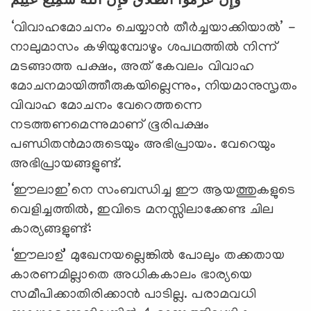
وَإِنْ عَزَمُوا الطَّلَاقَ فَإِنَّ اللَّهَ سَمِيعٌ عَلِيمٌ
‘വിവാഹമോചനം ചെയ്യാന്‍ തീര്‍ച്ചയാക്കിയാല്‍’ -
നാലുമാസം കഴിയുമ്പോഴും ശപഥത്തില്‍ നിന്ന്
മടങ്ങാത്ത പക്ഷം, അത് കേവലം വിവാഹ
മോചനമായിത്തീരുകയില്ലെന്നും, നിയമാനുസൃതം
വിവാഹ മോചനം വേറെത്തന്നെ
നടത്തണമെന്നുമാണ് ഭൂരിപക്ഷം
പണ്ഡിതന്‍മാരുടെയും അഭിപ്രായം. വേറെയും
അഭിപ്രായങ്ങളുണ്ട്.
‘ഈലാഇ’നെ സംബന്ധിച്ച ഈ ആയത്തുകളുടെ
വെളിച്ചത്തില്‍, ഇവിടെ മനസ്സിലാക്കേണ്ട ചില
കാര്യങ്ങളുണ്ട്:
‘ഈലാഉ്’ മുഖേനയല്ലെങ്കില്‍ പോലും തക്കതായ
കാരണമില്ലാതെ അധികകാലം ഭാര്യയെ
സമീപിക്കാതിരിക്കാന്‍ പാടില്ല. പരാമവധി