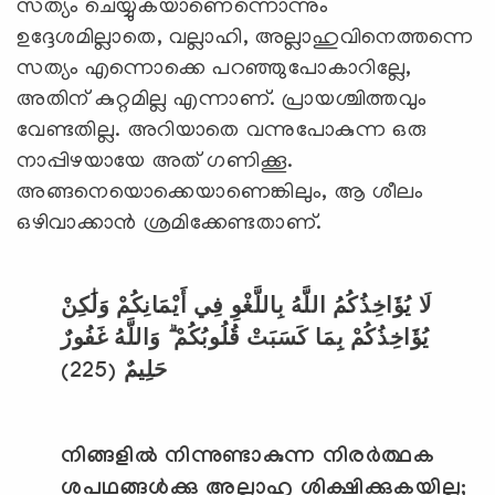
സത്യം ചെയ്യുകയാണെന്നൊന്നും
ഉദ്ദേശമില്ലാതെ, വല്ലാഹി, അല്ലാഹുവിനെത്തന്നെ
സത്യം എന്നൊക്കെ പറഞ്ഞുപോകാറില്ലേ,
അതിന് കുറ്റമില്ല എന്നാണ്. പ്രായശ്ചിത്തവും
വേണ്ടതില്ല. അറിയാതെ വന്നുപോകുന്ന ഒരു
നാപ്പിഴയായേ അത് ഗണിക്കൂ.
അങ്ങനെയൊക്കെയാണെങ്കിലും, ആ ശീലം
ഒഴിവാക്കാന്‍ ശ്രമിക്കേണ്ടതാണ്.
لَا يُؤَاخِذُكُمُ اللَّهُ بِاللَّغْوِ فِي أَيْمَانِكُمْ وَلَٰكِنْ
يُؤَاخِذُكُمْ بِمَا كَسَبَتْ قُلُوبُكُمْ ۗ وَاللَّهُ غَفُورٌ
(225)
حَلِيمٌ
നിങ്ങളില്‍ നിന്നുണ്ടാകുന്ന നിരര്‍ത്ഥക
ശപഥങ്ങള്‍ക്കു അല്ലാഹു ശിക്ഷിക്കുകയില്ല
;