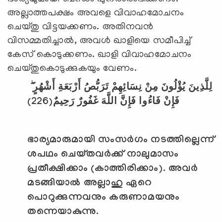
അല്ലാത്തപക്ഷം അവളെ വിവാഹമോചനം
ചെയ്തു വിട്ടയക്കണം. അതിനവന്‍
വിസമ്മതിച്ചാല്‍, അവള്‍ ഖാളിയെ സമീപിച്ച്
കേസ് കൊടുക്കണം. ഖാളി വിവാഹമോചനം
ചെയ്തുകൊടുക്കുകയും വേണം.
لِلَّذِينَ يُؤْلُونَ مِنْ نِسَائِهِمْ تَرَبُّصُ أَرْبَعَةِ أَشْهُرٍ ۖ
(226)
فَإِنْ فَاءُوا فَإِنَّ اللَّهَ غَفُورٌ رَحِيمٌ
ഭാര്യമാരുമായി സംസര്‍ഗം നടത്തില്ലെന്ന്
ശപഥം ചെയ്തവര്‍ക്ക് നാലുമാസം
പ്രതീക്ഷിക്കാം (കാത്തിരിക്കാം). അവര്‍
മടങ്ങിയാല്‍ അല്ലാഹു ഏറെ
പൊറുക്കുന്നവനും കരുണാമയനും
തന്നെയാകുന്നു.