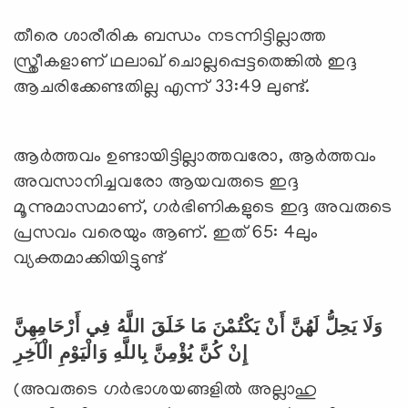
തീരെ ശാരീരിക ബന്ധം നടന്നിട്ടില്ലാത്ത
സ്ത്രീകളാണ് ഥലാഖ് ചൊല്ലപ്പെട്ടതെങ്കില്‍ ഇദ്ദ
ആചരിക്കേണ്ടതില്ല എന്ന് 33:49 ലുണ്ട്.
ആര്‍ത്തവം ഉണ്ടായിട്ടില്ലാത്തവരോ, ആര്‍ത്തവം
അവസാനിച്ചവരോ ആയവരുടെ ഇദ്ദ
മൂന്നുമാസമാണ്, ഗര്‍ഭിണികളുടെ ഇദ്ദ അവരുടെ
പ്രസവം വരെയും ആണ്. ഇത് 65: 4ലും
വ്യക്തമാക്കിയിട്ടുണ്ട്
وَلَا يَحِلُّ لَهُنَّ أَنْ يَكْتُمْنَ مَا خَلَقَ اللَّهُ فِي أَرْحَامِهِنَّ
إِنْ كُنَّ يُؤْمِنَّ بِاللَّهِ وَالْيَوْمِ الْآخِرِ
(അവരുടെ ഗര്‍ഭാശയങ്ങളില്‍ അല്ലാഹു