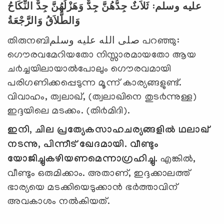
النِّكَاحُ
جِدٌّ
وَهَزْلُهُنَّ
جِدٌّ
جِدُّهُنَّ
ثَلاَثٌ
:
وسلم
عليه
وَالطَّلاَقُ
وَالرَّجْعَةُ
തിരുനബിصلى الله عليه وسلم പറഞ്ഞു:
ഗൌരവമേറിയതോ നിസ്സാരമായതോ ആയ
ച൪ച്ചയിലായാല്‍പോലും ഗൌരവമായി
പരിഗണിക്കപ്പെടുന്ന മൂന്ന് കാര്യങ്ങളുണ്ട്.
വിവാഹം, ത്വലാഖ്, (ത്വലാഖിനെ തുട൪ന്നുള്ള)
ഇദ്ദയിലെ മടക്കം. (തി൪മിദി).
ഇനി, ചില പ്രത്യേകസാഹചര്യങ്ങളില്‍ ഥലാഖ്
നടന്നു, പിന്നീട് ഖേദമായി. വീണ്ടും
യോജിച്ചുകഴിയണമെന്നാഗ്രഹിച്ചു.
എങ്കില്‍,
വീണ്ടും ഒരുമിക്കാം. അതാണ്, ഇദ്ദക്കാലത്ത്
ഭാര്യയെ മടക്കിയെടുക്കാന്‍ ഭര്‍ത്താവിന്
അവകാശം നല്‍കിയത്.