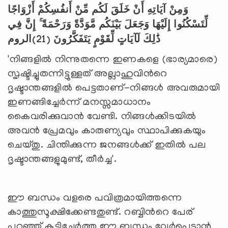
وَمِنْ آيَاتِهِ أَنْ خَلَقَ لَكُم مِّنْ أَنفُسِكُمْ أَزْوَاجًا
لِّتَسْكُنُوا إِلَيْهَا وَجَعَلَ بَيْنَكُم مَّوَدَّةً وَرَحْمَةً ۚ إِنَّ فِي
الروم
(21)
ذَٰلِكَ لَآيَاتٍ لِّقَوْمٍ يَتَفَكَّرُونَ
'നിങ്ങളില്‍ നിന്നുതന്നെ ഇണകളെ (ഭാര്യമാരെ)
സൃഷ്ടിച്ചുതന്നിട്ടുള്ളത് അല്ലാഹുവിന്‍റെ
ദൃഷ്ടാന്തങ്ങളില്‍ പെട്ടതാണ്-നിങ്ങള്‍ അവരുമായി
ഇണങ്ങിച്ചേര്‍ന്ന് മനസ്സമാധാനം
കൈവരിക്കുവാന്‍ വേണ്ടി. നിങ്ങള്‍ക്കിടയില്‍
അവന്‍ പ്രേമവും കാരുണ്യവും സ്ഥാപിക്കുകയും
ചെയ്തു. ചിന്തിക്കുന്ന ജനങ്ങള്‍ക്ക് ഇതില്‍ പല
ദൃഷ്ടാന്തങ്ങളുമുണ്ട്, തീര്‍ച്ച'.
ഈ ബന്ധം വളരെ പവിത്രമായിത്തന്നെ
കാത്തുസൂക്ഷിക്കേണ്ടതുണ്ട്. റബ്ബിന്‍റെ പേര്
പറഞ്ഞ് കൂട്ടിച്ചേര്‍ത്ത ഈ ബന്ധം വേര്‍പെടാന്‍