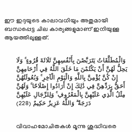
ഈ ഇദ്ദയുടെ കാലാവധിയും അതുമായി
ബന്ധപ്പെട്ട ചില കാര്യങ്ങളുമാണ് ഇനിയുള്ള
ആയത്തിലുള്ളത്.
وَالْمُطَلَّقَاتُ يَتَرَبَّصْنَ بِأَنْفُسِهِنَّ ثَلَاثَةَ قُرُوءٍ ۚ وَلَا
يَحِلُّ لَهُنَّ أَنْ يَكْتُمْنَ مَا خَلَقَ اللَّهُ فِي أَرْحَامِهِنَّ
إِنْ كُنَّ يُؤْمِنَّ بِاللَّهِ وَالْيَوْمِ الْآخِرِ ۚ وَبُعُولَتُهُنَّ
أَحَقُّ بِرَدِّهِنَّ فِي ذَٰلِكَ إِنْ أَرَادُوا إِصْلَاحًا ۚ وَلَهُنَّ
مِثْلُ الَّذِي عَلَيْهِنَّ بِالْمَعْرُوفِ ۚ وَلِلرِّجَالِ عَلَيْهِنَّ
(228)
دَرَجَةٌ ۗ وَاللَّهُ عَزِيزٌ حَكِيمٌ
വിവാഹമോചിതകള്‍ മൂന്നു ശുദ്ധിവരെ