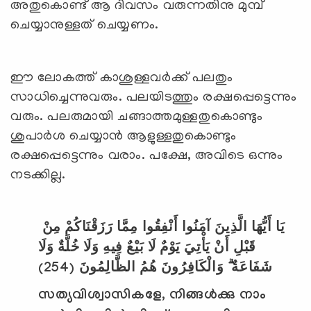
അതുകൊണ്ട് ആ ദിവസം വരുന്നതിനു മുമ്പ്
ചെയ്യാനുള്ളത് ചെയ്യണം.
ഈ ലോകത്ത് കാശുള്ളവര്‍ക്ക് പലതും
സാധിച്ചെന്നുവരും. പലയിടത്തും രക്ഷപ്പെട്ടെന്നും
വരും. പലരുമായി ചങ്ങാത്തമുള്ളതുകൊണ്ടും
ശുപാര്‍ശ ചെയ്യാന്‍ ആളുള്ളതുകൊണ്ടും
രക്ഷപ്പെട്ടെന്നും വരാം. പക്ഷേ, അവിടെ ഒന്നും
നടക്കില്ല.
يَا أَيُّهَا الَّذِينَ آمَنُوا أَنْفِقُوا مِمَّا رَزَقْنَاكُمْ مِنْ
قَبْلِ أَنْ يَأْتِيَ يَوْمٌ لَا بَيْعٌ فِيهِ وَلَا خُلَّةٌ وَلَا
(254)
شَفَاعَةٌ ۗ وَالْكَافِرُونَ هُمُ الظَّالِمُونَ
സത്യവിശ്വാസികളേ
,
നിങ്ങള്‍ക്കു നാം