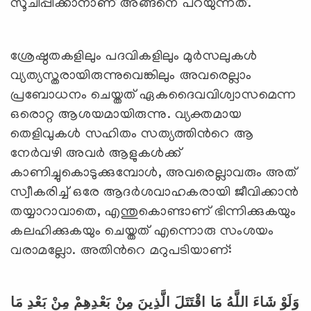
സൂചിപ്പിക്കാനാണ് അങ്ങനെ പറയുന്നത്.
ശ്രേഷ്ഠതകളിലും പദവികളിലും മുര്‍സലുകള്‍
വ്യത്യസ്തരായിരുന്നുവെങ്കിലും അവരെല്ലാം
പ്രബോധനം ചെയ്തത് ഏകദൈവവിശ്വാസമെന്ന
ഒരൊറ്റ ആശയമായിരുന്നു. വ്യക്തമായ
തെളിവുകള്‍ സഹിതം സത്യത്തിന്‍റെ ആ
നേര്‍വഴി അവര്‍ ആളുകള്‍ക്ക്
കാണിച്ചുകൊടുക്കുമ്പോള്‍, അവരെല്ലാവരും അത്
സ്വീകരിച്ച് ഒരേ ആദര്‍ശവാഹകരായി ജീവിക്കാന്‍
തയ്യാറാവാതെ, എന്തുകൊണ്ടാണ് ഭിന്നിക്കുകയും
കലഹിക്കുകയും ചെയ്തത് എന്നൊരു സംശയം
വരാമല്ലോ. അതിന്‍റെ മറുപടിയാണ്:
وَلَوْ شَاءَ اللَّهُ مَا اقْتَتَلَ الَّذِينَ مِنْ بَعْدِهِمْ مِنْ بَعْدِ مَا