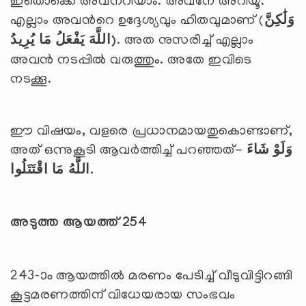
ഇതൊക്കെ അവനറിയാം. അവനേ അറിയൂ.
എല്ലാം അവന്‍റെ ഉദ്ദേശ്യവും ഹിതവുമാണ് (
وَلَٰكِنَّ
يُرِيدُ
مَا
يَفْعَلُ
اللَّهَ
)
. അത നുസരിച്ച് എല്ലാം
അവന്‍ നടപ്പില്‍ വരുത്തും. അതേ ഇവിടെ
നടക്കൂ.
ഈ വിഷയം, വളരെ പ്രധാനമായതുകൊണ്ടാണ്,
അത് ഒന്നുകൂടി ആവര്‍ത്തിച്ച് പറഞ്ഞത്-
وَلَوْ شَاءَ
اللَّهُ مَا اقْتَتَلُوا
.
അടുത്ത ആയത്ത് 254
243-ാം ആയത്തില്‍ മരണം പേടിച്ച് വീടുവിട്ടിറങ്ങി
കൂട്ടമരണത്തിന് വിധേയരായ സംഭവം