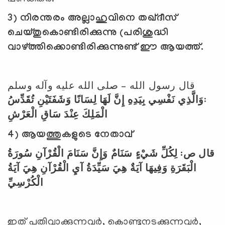
3)
നിരന്തരം അല്ലാഹുവിനെ തഖ്ദീസ്
ചെയ്തുകൊണ്ടിരിക്കുന്നു (പരിശുദ്ധി
വാഴ്ത്തിക്കൊണ്ടിരിക്കുന്നുണ്ട് ഈ ആയത്ത്.
قال رسول الله – صلى الله عليه وآله وسلم
وَالَّذِي نَفْسِي بِيَدِهِ إِنَّ لَهَا لِسَانًا وَشَفَتَيْنِ تُقَدِّسُ
:
الْمَلِكَ عِنْدَ سَاقِ الْعَرْشِ
4
) ആയത്തുകളുടെ നേതാവ്
قال ص: لِكُلِّ شَيْءٍ سَنَامٌ وَإِنَّ سَنَامَ الْقُرْآنِ سُورَةُ
الْبَقَرَةِ وَفِيهَا آيَةٌ هِيَ سَيِّدَةُ آيِ الْقُرْآنِ هِيَ آيَةُ
الْكُرْسِيِّ
ഇത് പതിവാക്കുന്നവര്‍, കൊണ്ടുനടക്കുന്നവര്‍,