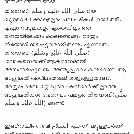
وَرَفَعَ بَعْضَهُمْ دَرَجَاتٍ
തിരുനബി صلى الله عليه وسلم യെ
മറ്റുള്ളവരെക്കാളെല്ലാം പല പടികള്‍ ഉയര്‍ത്തി.
എല്ലാ റസൂലുകളും ഏതെങ്കിലും ഒരു
ജനതയിലേക്കും കാലത്തേക്കും മാത്രം
നിയോഗിക്കപ്പെട്ടവരായിരുന്നു. എന്നാല്‍,
തിരുനബി (صَلَّى اللَّهُ عَلَيْهِ وَسَلَّمَ)
ലോകജനതക്ക് ആകമാനമായി
അയക്കപ്പെട്ടവരും അന്ത്യപ്രവാചകനുമാണ്. ആ
ബഹുമതി അവിടത്തേക്ക് മാത്രമുള്ളതാണ്.
അതുപോലെ, മറ്റ് പ്രവാചകന്‍മാര്‍ക്കില്ലാത്ത
ബഹുമതികള്‍ വേറെയും പലതും തിരുനബി(صَلَّى
اللَّهُ عَلَيْهِ وَسَلَّمَ) ക്കുണ്ട്.
ഇബ്‌റാഹീം നബി عليه السلامന് മറ്റുള്ളവര്‍ക്ക്