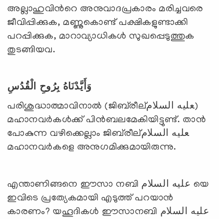
അല്ലാഹുവിന്‍റെ അനുവാദപ്രകാരം മരിച്ചവരെ
ജീവിപ്പിക്കുക, മണ്ണുകൊണ്ട് പക്ഷികളുണ്ടാക്കി
പറപ്പിക്കുക, മാറാവ്യാധികള്‍ സുഖപ്പെടുത്തുക
തുടങ്ങിയവ.
وَأَيَّدْنَاهُ بِرُوحِ الْقُدُسِ
പരിശുദ്ധാത്മാവിനാല്‍ (ജിബ്‌രീല്‍عليه السلام)
മഹാനവര്‍കള്‍ക്ക് പിന്‍ബലമേകിയിട്ടുണ്ട്. താന്‍
പോകുന്ന വഴിക്കെല്ലാം ജിബ്‌രീല്‍عليه السلام
മഹാനവര്‍കളെ അനുഗമിക്കുമായിരുന്നു.
എന്താണിങ്ങനെ ഈസാ നബി عليه السلام യെ
ഇവിടെ പ്രത്യേകമായി എടുത്ത് പറയാന്‍
കാരണം? യഹൂദികള്‍ ഈസാനബി عليه السلام