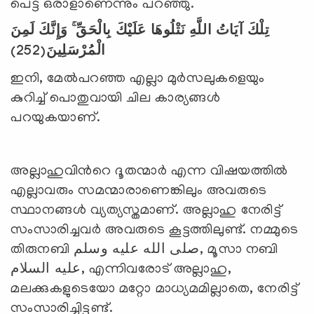
പെട്ട ഒരാളാണെന്നും പറഞ്ഞു.
تِلْكَ آيَاتُ اللَّهِ نَتْلُوهَا عَلَيْكَ بِالْحَقِّ ۚ وَإِنَّكَ لَمِنَ
(252)
الْمُرْسَلِينَ
ഇനി, മേല്‍പറഞ്ഞ എല്ലാ മുര്‍സലുകളെയും
കുറിച്ച് പൊതുവായി ചില കാര്യങ്ങള്‍
പറയുകയാണ്.
അല്ലാഹുവിന്‍റെ ദൂതന്മാര്‍ എന്ന വിഷയത്തില്‍
എല്ലാവരും സമന്മാരാണെങ്കിലും അവരുടെ
സ്ഥാനങ്ങള്‍ വ്യത്യസ്തമാണ്. അല്ലാഹു നേരിട്ട്
സംസാരിച്ചവര്‍ അവരുടെ കൂട്ടത്തിലുണ്ട്. നമ്മുടെ
തിരുനബി صلى الله عليه وسلم, മൂസാ നബി
عليه السلام, എന്നിവരോട് അല്ലാഹു,
മലക്കുകളുടെയോ മറ്റോ മാധ്യമമില്ലാതെ, നേരിട്ട്
സംസാരിച്ചിട്ടുണ്ട്.