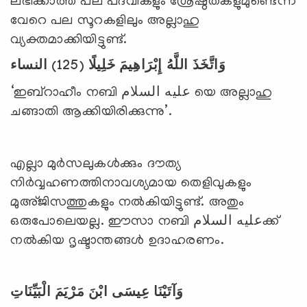
ലഭിക്കാത്ത പല പദവികളും ശ്രേഷ്ഠതകളുമുണ്ടെന്ന്
വേറെ പല സൂറകളിലും അല്ലാഹു
വ്യക്തമാക്കിയിട്ടുണ്ട്.
النساء
(125)
وَاتَّخَذَ اللَّهُ إِبْرَاهِيمَ خَلِيلًا
‘ഇബ്റാഹീം നബി عليه السلام യെ അല്ലാഹു
ചങ്ങാതി ആക്കിയിരിക്കുന്നു’.
എല്ലാ മുര്‍സലുകള്‍ക്കും ദൗത്യ
നിര്‍വ്വഹണത്തിനാവശ്യമായ തെളിവുകളും
മുഅ്ജിസത്തുകളും നല്‍കിയിട്ടുണ്ട്. അതും
ഒരുപോലെയല്ല. ഈസാ നബി عليه السلامക്ക്
നല്‍കിയ ദൃഷ്ടാന്തങ്ങള്‍ ഉദാഹരണം.
وَآتَيْنَا عِيسَى ابْنَ مَرْيَمَ الْبَيِّنَاتِ