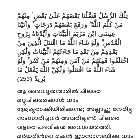
تِلْكَ الرُّسُلُ فَضَّلْنَا بَعْضَهُمْ عَلَىٰ بَعْضٍ ۘ مِنْهُمْ
مَنْ كَلَّمَ اللَّهُ ۖ وَرَفَعَ بَعْضَهُمْ دَرَجَاتٍ ۚ وَآتَيْنَا
عِيسَى ابْنَ مَرْيَمَ الْبَيِّنَاتِ وَأَيَّدْنَاهُ بِرُوحِ
الْقُدُسِ ۗ وَلَوْ شَاءَ اللَّهُ مَا اقْتَتَلَ الَّذِينَ مِنْ
بَعْدِهِمْ مِنْ بَعْدِ مَا جَاءَتْهُمُ الْبَيِّنَاتُ وَلَٰكِنِ
اخْتَلَفُوا فَمِنْهُمْ مَنْ آمَنَ وَمِنْهُمْ مَنْ كَفَرَ ۚ وَلَوْ
شَاءَ اللَّهُ مَا اقْتَتَلُوا وَلَٰكِنَّ اللَّهَ يَفْعَلُ مَا
(253)
يُرِيدُ
ആ ദൈവദൂതന്മാരില്‍ ചിലരെ
മറ്റുചിലരെക്കാള്‍ നാം
ശ്രേഷ്ഠരാക്കിയിരിക്കുന്നു
;
അല്ലാഹു നേരിട്ടു
സംസാരിച്ചവര്‍ അവരിലുണ്ട്. ചിലരെ
വളരെ പദവികള്‍ അവനുയര്‍ത്തി.
മര്‍യമിന്‍റെ മകന്‍ ഈസാനബിക്കു നാം