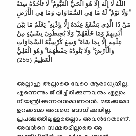
اللَّهُ لَا إِلَٰهَ إِلَّا هُوَ الْحَيُّ الْقَيُّومُ ۚ لَا تَأْخُذُهُ سِنَةٌ
وَلَا نَوْمٌ ۚ لَهُ مَا فِي السَّمَاوَاتِ وَمَا فِي الْأَرْضِ ۗ
مَنْ ذَا الَّذِي يَشْفَعُ عِنْدَهُ إِلَّا بِإِذْنِهِ ۚ يَعْلَمُ مَا بَيْنَ
أَيْدِيهِمْ وَمَا خَلْفَهُمْ ۖ وَلَا يُحِيطُونَ بِشَيْءٍ مِنْ
عِلْمِهِ إِلَّا بِمَا شَاءَ ۚ وَسِعَ كُرْسِيُّهُ السَّمَاوَاتِ
وَالْأَرْضَ ۖ وَلَا يَئُودُهُ حِفْظُهُمَا ۚ وَهُوَ الْعَلِيُّ
(255)
الْعَظِيمُ
അല്ലാഹു അല്ലാതെ വേറെ ആരാധ്യനില്ല.
എന്നെന്നും ജീവിച്ചിരിക്കുന്നവനും എല്ലാം
നിയന്ത്രിക്കുന്നവനുമാണവന്‍. മയക്കമോ
ഉറക്കമോ അവനെ ബാധിക്കയില്ല.
പ്രപഞ്ചത്തിലുള്ളതെല്ലാം അവന്‍റേതാണ്.
അവന്‍റെ സമ്മതമില്ലാതെ ആ