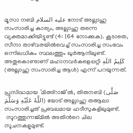
മൂസാ നബി عليه السلام നോട് അല്ലാഹു
സംസാരിച്ച കാര്യം, അല്ലാഹു തന്നെ
വ്യക്തമാക്കിയിട്ടുണ്ട് (4: 164 നോക്കുക). കൂടാതെ,
സീനാ താഴ്‌വരയില്‍വെച്ച് സംസാരിച്ച സംഭവം
ഒന്നിലധികം സ്ഥലത്തും ഖുര്‍ആനിലുണ്ട്.
അതുകൊണ്ടാണ് മഹാനവര്‍കളെപ്പറ്റി كَلِيمُ اللَهِ
(അല്ലാഹു സംസാരിച്ച ആള്‍) എന്ന് പറയുന്നത്.
പ്രസിദ്ധമായ ‘മിഅ്‌റാജി’ല്‍, തിരുനബി (صَلَّى
اللَّهُ عَلَيْهِ وَسَلَّمَ) യോട് അല്ലാഹു തആലാ
സംസാരിച്ചത് പ്രബലമായ ഹദീസുകളിലുമുണ്ട്.
സൂറത്തുന്നജ്മില്‍ അതിന്‍റെ ചില
സൂചനകളുമുണ്ട്.