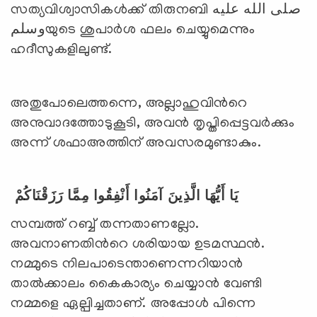
സത്യവിശ്വാസികള്‍ക്ക് തിരുനബി صلى الله عليه
وسلمയുടെ ശുപാര്‍ശ ഫലം ചെയ്യുമെന്നും
ഹദീസുകളിലുണ്ട്.
അതുപോലെത്തന്നെ, അല്ലാഹുവിന്‍റെ
അനുവാദത്തോടുകൂടി, അവന്‍ തൃപ്തിപ്പെട്ടവര്‍ക്കും
അന്ന് ശഫാഅത്തിന് അവസരമുണ്ടാകും.
يَا أَيُّهَا الَّذِينَ آمَنُوا أَنْفِقُوا مِمَّا رَزَقْنَاكُمْ
സമ്പത്ത് റബ്ബ് തന്നതാണല്ലോ.
അവനാണതിന്‍റെ ശരിയായ ഉടമസ്ഥന്‍.
നമ്മുടെ നിലപാടെന്താണെന്നറിയാന്‍
താല്‍ക്കാലം കൈകാര്യം ചെയ്യാന്‍ വേണ്ടി
നമ്മളെ ഏല്പിച്ചതാണ്. അപ്പോള്‍ പിന്നെ