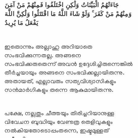
جَاءَتْهُمُ الْبَيِّنَاتُ وَلَٰكِنِ اخْتَلَفُوا فَمِنْهُمْ مَنْ آمَنَ
وَمِنْهُمْ مَنْ كَفَرَ ۚ وَلَوْ شَاءَ اللَّهُ مَا اقْتَتَلُوا وَلَٰكِنَّ اللَّهَ
يَفْعَلُ مَا يُرِيدُ
ഇതൊന്നും അല്ലാഹു അറിയാതെ
സംഭവിക്കുന്നതല്ല. അങ്ങനെ
സംഭവിക്കരുതെന്ന് അവന്‍ ഉദ്ദേശിച്ചിരുന്നെങ്കില്‍
തീര്‍ച്ചയായും അങ്ങനെ സംഭവിക്കല്ലായിരുന്നു.
അതായത്, എല്ലാവരും സത്യവിശ്വാസികളും
സന്‍മാര്‍ഗികളും തന്നെ ആകുമായിരുന്നു.
പക്ഷേ, നല്ലതും ചീത്തയും തിരിച്ചറിയാനുള്ള
വിവേചന ബുദ്ധിയും വേണ്ടത്ര തെളിവുകളും
നല്‍കിയതോടൊപ്പംതന്നെ, ഇഷ്ടമുള്ളത്