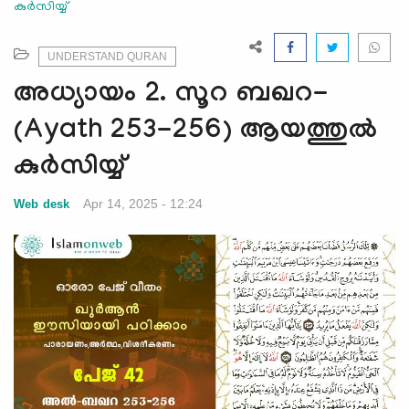
കുർസിയ്യ്
e
N
a
UNDERSTAND QURAN
v
അധ്യായം 2. സൂറ ബഖറ-
i
g
(Ayath 253-256) ആയത്തുൽ
a
കുർസിയ്യ്
t
i
Apr 14, 2025 - 12:24
Web desk
o
n