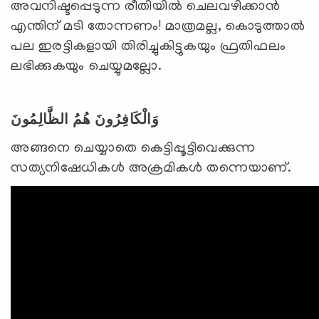
അവനിഷ്ടപ്പെടുന്ന രീതിയില്‍ ചെലവഴിക്കാന്‍
എന്തിന് മടി തോന്നണം! മാത്രമല്ല, കൊടുത്താല്‍
പല ഇരട്ടികളായി തിരിച്ചുകിട്ടുകയും ഫ്രതിഫലം
ലഭിക്കുകയും ചെയ്യുമല്ലോ.
وَالْكَافِرُونَ هُمُ الظَّالِمُونَ
അങ്ങനെ ചെയ്യാതെ കെട്ടിപ്പൂട്ടിവെക്കുന്ന
സത്യനിഷേധികള്‍ അക്രമികള്‍ തന്നെയാണ്.