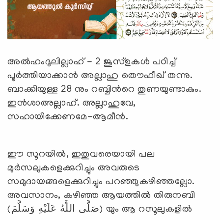
അല്‍ഹംദുലില്ലാഹ് - 2 ജുസ്ഉകള്‍ പഠിച്ച്
പൂര്‍ത്തിയാക്കാന്‍ അല്ലാഹു തൌഫീഖ് തന്നു.
ബാക്കിയുള്ള 28 നും റബ്ബിന്‍റെ തുണയുണ്ടാകും.
ഇന്‍ശാഅല്ലാഹ്. അല്ലാഹുവേ,
സഹായിക്കേണമേ-ആമീന്‍.
ഈ സൂറയില്‍, ഇതുവരെയായി പല
മുര്‍സലുകളെക്കുറിച്ചും അവരുടെ
സമുദായങ്ങളെക്കുറിച്ചും പറഞ്ഞുകഴിഞ്ഞല്ലോ.
അവസാനം, കഴിഞ്ഞ ആയത്തില്‍ തിരുനബി
(صَلَّى اللَّهُ عَلَيْهِ وَسَلَّمَ) യും ആ റസൂലുകളില്‍