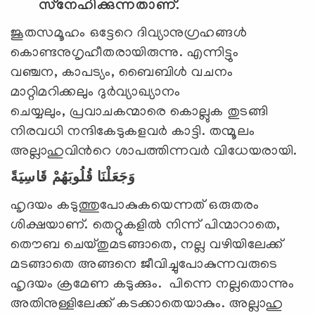
സ്‌നേഹിക്കുന്നതാണ്.
ജൂതസമൂഹം ഒട്ടേറെ ദിവ്യാനുഗ്രഹങ്ങള്‍
കൊണ്ടനുഗൃഹീതരായിരുന്നു. എന്നിട്ടും
വഞ്ചന, കാപട്യം, ബൈബിള്‍ വചനം
മാറ്റിമറിക്കലും ദുര്‍വ്യാഖ്യാനം
ചെയ്യലും, പ്രവാചകന്മാരെ കൊല്ലുക തുടങ്ങി
നിരവധി നന്ദികേടുകളവര്‍ കാട്ടി. തന്മൂലം
അല്ലാഹുവിന്‍റെ ശാപത്തിന്നവര്‍ വിധേയരായി.
وَجَعَلْنَا قُلُوبَهُمْ قَاسِيَةً
ഹൃദയം കടുത്തുപോകുകയെന്നത് ഒരുതരം
ശിക്ഷയാണ്. തെറ്റുകളില്‍ നിന്ന് പിന്മാറാതെ,
തൌബ ചെയ്തുമടങ്ങാതെ, നല്ല വഴിയിലേക്ക്
മടങ്ങാതെ അങ്ങനെ ജീവിച്ചുപോകുന്നവരുടെ
ഹൃദയം ക്രമേണ കടുക്കും. പിന്നെ നല്ലതൊന്നും
അതിനുള്ളിലേക്ക് കടക്കാതെയാകും. അല്ലാഹു