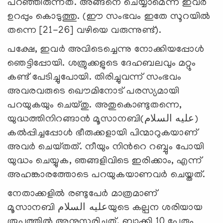
പറഞ്ഞിരുന്നത്. അങ്ങനെ ചെയ്യാമെന്ന് ഇവര്‍
ഉറപ്പും കൊടുത്തു. (ഈ സംഭവം ഇതേ സൂറയില്‍
തന്നെ [21-26] വഴിയെ വരുന്നുണ്ട്).
പക്ഷേ, ഇവര്‍ അവിടെച്ചെന്നു നോക്കിയപ്പോള്‍
ഞെട്ടിപ്പോയി. ശത്രുക്കളുടെ ദേഹബലവും മറ്റും
കണ്ട്‌ പേടിച്ചുപോയി. തിരിച്ചുവന്ന് സംഭവം
അവരവരുടെ ഖൌമിനോട് പരസ്യമായി
പറയുകയും ചെയ്‌തു. അതുകൊണ്ടുതന്നെ,
യുദ്ധത്തിനിറങ്ങാന്‍ മൂസാനബി(عليه السلام)
കല്‍പ്പിച്ചപ്പോള്‍ ഭീരുക്കളായി പിന്മാറുകയാണ്‌
അവര്‍ ചെയ്‌തത്‌. നീയും നിന്‍റെ റബ്ബും പോയി
യുദ്ധം ചെയ്യുക, ഞങ്ങളിവിടെ ഇരിക്കാം, എന്ന്
അഹങ്കാരത്തോടെ പറയുകയാണവര്‍ ചെയ്തത്.
നേതാക്കളില്‍ രണ്ടുപേര്‍ മാത്രമാണ്
മൂസാനബി عليه السلامയുടെ കല്പന ശരിയായ
രൂപത്തില്‍ അനുസരിച്ചത്. ബാക്കി 10 പേരും