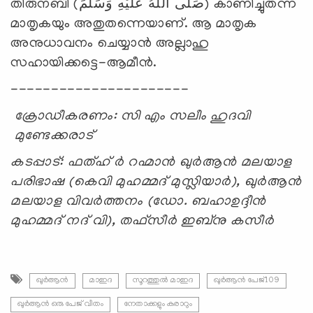
തിരുനബി (صَلَّى اللَّهُ عَلَيْهِ وَسَلَّمَ) കാണിച്ചുതന്ന
മാതൃകയും അതുതന്നെയാണ്. ആ മാതൃക
അനുധാവനം ചെയ്യാന്‍ അല്ലാഹു
സഹായിക്കട്ടെ-ആമീന്‍.
----------------------
ക്രോഡീകരണം: സി എം സലീം ഹുദവി
മുണ്ടേക്കരാട്
കടപ്പാട്: ഫത്ഹ് ർ റഹ്മാൻ ഖുർആൻ മലയാള
പരിഭാഷ (കെവി മുഹമ്മദ് മുസ്ലിയാർ), ഖുർആൻ
മലയാള വിവർത്തനം (ഡോ. ബഹാഉദ്ദീൻ
മുഹമ്മദ് നദ് വി), തഫ്സീർ ഇബ്നു കസീർ
ഖുർആൻ
മാഇദ
സൂറത്തുല്‍ മാഇദ
ഖുർആൻ പേജ്109
ഖുർആൻ ഒരു പേജ് വീതം
നേതാക്കളും കരാറും