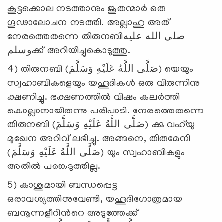
കൂട്ടക്കൊല നടത്താനും ജൂതന്മാര്‍ ഒരു
ഗൂഢാലോചന നടത്തി. അല്ലാഹു അത്
നേരത്തെതന്നെ തിരുനബിصلى الله عليه
وسلمക്ക് അറിയിച്ചുകൊടുത്തു.
4) തിരുനബി (صَلَّى اللَّهُ عَلَيْهِ وَسَلَّمَ) യെയും
സ്വഹാബികളെയും യഹൂദികള്‍ ഒരു വിരുന്നിനു
ക്ഷണിച്ചു. ഭക്ഷണത്തില്‍ വിഷം കലര്‍ത്തി
കൊല്ലാനായിരുന്നു പരിപാടി. നേരത്തെതന്നെ
തിരുനബി (صَلَّى اللَّهُ عَلَيْهِ وَسَلَّمَ) ക്കു വഹ്‌യു
മുഖേന അറിവ് ലഭിച്ചു. അങ്ങനെ, തിരുമേനി
(صَلَّى اللَّهُ عَلَيْهِ وَسَلَّمَ) യും സ്വഹാബികളും
അതില്‍ പങ്കെടുത്തില്ല.
5) കാശുമായി ബന്ധപ്പെട്ട
ഒരാവശ്യത്തിനുവേണ്ടി, യഹൂദിഗോത്രമായ
ബനൂന്നളീറിന്‍റെ അടുത്തേക്ക്