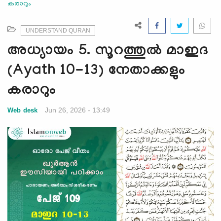
കരാറും
e
N
a
UNDERSTAND QURAN
v
അധ്യായം 5. സൂറത്തുല്‍ മാഇദ
i
g
(Ayath 10-13) നേതാക്കളും
a
കരാറും
t
i
Jun 26, 2026 - 13:49
Web desk
o
n