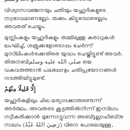
വിശ്വാസവഞ്ചനയും ചതിയും യഹൂദികളുടെ
സ്വഭാവമാണല്ലോ. തക്കം കിട്ടുമ്പോഴെല്ലാം
അവരത് ചെയ്യും.
മുസ്ലിംകളും യഹൂദികളും തമ്മിലുള്ള കരാറുകള്‍
ലംഘിച്ച്, ശത്രുക്കളോടൊപ്പം ചേര്‍ന്ന്
മുസ്‍ലിംകള്‍ക്കെതിരെ യുദ്ധം ചെയ്തിട്ടുണ്ട് അവര്‍.
തിരുനബിصلى الله عليه وسلم യെ
വകവരുത്താന്‍ പലപ്പോഴും ചതിപ്രയോഗങ്ങള്‍
നടത്തിയിട്ടുമുണ്ട്.
إِلَّا قَلِيلًا مِنْهُمْ
യഹൂദികളിലും ചില മര്യാദക്കാരുണ്ടെന്ന്
അര്‍ത്ഥം. അവരുടെ കൂട്ടത്തില്‍നിന്ന് ഇസ്‌ലാം
സ്വീകരിക്കാന്‍ മുന്നോട്ടുവന്ന അബ്ദുല്ലാഹിബ്‌നു
സലാം (رَضِيَ اللهُ عَنْهُ) വിനെ പോലെയുള്ള,