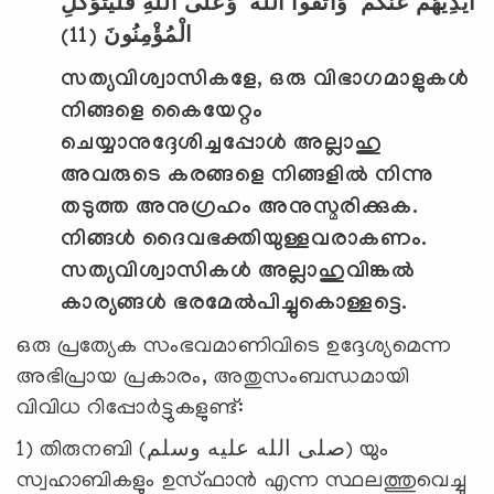
أَيْدِيَهُمْ عَنْكُمْ ۖ وَاتَّقُوا اللَّهَ ۚ وَعَلَى اللَّهِ فَلْيَتَوَكَّلِ
(11)
الْمُؤْمِنُونَ
സത്യവിശ്വാസികളേ
,
ഒരു വിഭാഗമാളുകള്‍
നിങ്ങളെ കൈയേറ്റം
ചെയ്യാനുദ്ദേശിച്ചപ്പോള്‍ അല്ലാഹു
അവരുടെ കരങ്ങളെ നിങ്ങളില്‍ നിന്നു
തടുത്ത അനുഗ്രഹം അനുസ്മരിക്കുക.
നിങ്ങള്‍ ദൈവഭക്തിയുള്ളവരാകണം.
സത്യവിശ്വാസികള്‍ അല്ലാഹുവിങ്കല്‍
കാര്യങ്ങള്‍ ഭരമേല്‍പിച്ചുകൊള്ളട്ടെ.
ഒരു പ്രത്യേക സംഭവമാണിവിടെ ഉദ്ദേശ്യമെന്ന
അഭിപ്രായ പ്രകാരം, അതുസംബന്ധമായി
വിവിധ റിപ്പോര്‍ട്ടുകളുണ്ട്:
1) തിരുനബി (صلى الله عليه وسلم) യും
സ്വഹാബികളും ഉസ്‌ഫാന്‍ എന്ന സ്ഥലത്തുവെച്ചു