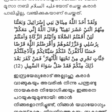
മൂസാ നബി عليه السلامയോട് ചെയ്ത കരാര്‍
പാലിച്ചില്ല, വഞ്ചിക്കുകയാണ് ചെയ്തത്.
وَلَقَدْ أَخَذَ اللَّهُ مِيثَاقَ بَنِي إِسْرَائِيلَ وَبَعَثْنَا
مِنْهُمُ اثْنَيْ عَشَرَ نَقِيبًا ۖ وَقَالَ اللَّهُ إِنِّي مَعَكُمْ ۖ
لَئِنْ أَقَمْتُمُ الصَّلَاةَ وَآتَيْتُمُ الزَّكَاةَ وَآمَنْتُمْ
بِرُسُلِي وَعَزَّرْتُمُوهُمْ وَأَقْرَضْتُمُ اللَّهَ قَرْضًا
حَسَنًا لَأُكَفِّرَنَّ عَنْكُمْ سَيِّئَاتِكُمْ وَلَأُدْخِلَنَّكُمْ
جَنَّاتٍ تَجْرِي مِنْ تَحْتِهَا الْأَنْهَارُ ۚ فَمَنْ كَفَرَ بَعْدَ
(12)
ذَٰلِكَ مِنْكُمْ فَقَدْ ضَلَّ سَوَاءَ السَّبِيلِ
ഇസ്രയേല്യരോട് അല്ലാഹു കരാര്‍
വാങ്ങുകയും അവരില്‍ നിന്നു പന്ത്രണ്ടു
നായകരെ നിയോഗിക്കയും ഇങ്ങനെ
പറയുകയുമുണ്ടായി: ഞാന്‍
നിങ്ങളൊന്നിച്ചുണ്ട്
,
നിങ്ങള്‍ യഥായോഗ്യം