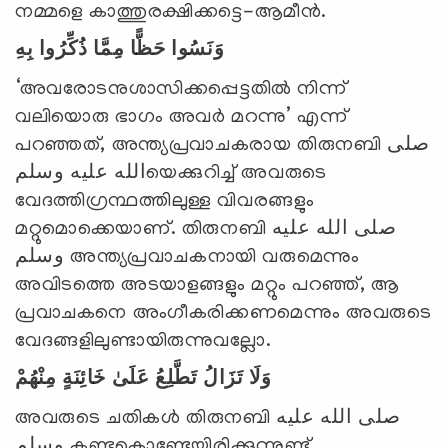
നമ്മളെ കാത്തുരക്ഷിക്കട്ടെ-ആമീന്‍.
وَنَسُوا حَظًّا مِمَّا ذُكِّرُوا بِهِ
‘അവരോടനുശാസിക്കപ്പെട്ടതില്‍ നിന്ന്
വലിയൊരു ഭാഗം അവര്‍ മറന്നു’ എന്ന്
പറഞ്ഞത്, അന്ത്യപ്രവാചകരായ തിരുനബി صلى
الله عليه وسلمയെക്കുറിച്ച് അവരുടെ
വേദത്തിഗ്രന്ഥത്തിലുള്ള വിവരങ്ങളും
മറ്റുമൊക്കെയാണ്. തിരുനബി صلى الله عليه
وسلم അന്ത്യപ്രവാചകനായി വരുമെന്നും
അവിടത്തെ അടയാളങ്ങളും മറ്റും പറഞ്ഞ്, ആ
പ്രവാചകനെ അംഗീകരിക്കണമെന്നും അവരുടെ
വേദങ്ങളിലുണ്ടായിരുന്നുവല്ലോ.
وَلَا تَزَالُ تَطَّلِعُ عَلَىٰ خَائِنَةٍ مِنْهُمْ
അവരുടെ ചതികള്‍ തിരുനബി صلى الله عليه
وسلم കണ്ടുകൊണ്ടേയിരിക്കുന്നുണ്ട്,