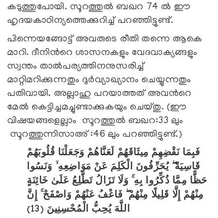
കടുത്തുപോയി. സൂറത്തുല്‍ ബഖറ 74 ല്‍ ഈ
ഹൃദയകാഠിന്യത്തെക്കുറിച്ച്‌ പറഞ്ഞിട്ടുണ്ട്.
പിന്നെയങ്ങോട്ട് അവരുടെ രീതി തന്നെ ആകെ
മാറി. ദീനിന്‍റെ ശാസനകളും വേദവാക്യങ്ങളും
സ്വന്തം താല്‍പര്യത്തിനനുസരിച്ച്
മാറ്റിമറിക്കുന്നതും ദുര്‍വ്യാഖ്യാനം ചെയ്യുന്നതും
പതിവായി. അല്ലാഹു പറയാത്തത് അവന്‍റെ
മേല്‍ കെട്ടിച്ചമച്ചുണ്ടാക്കുകയും ചെയ്തു. (ഈ
വിഷയങ്ങളെല്ലാം സൂറത്തുല്‍ ബഖറ:33 ലും
സൂറത്തുന്നിസാഅ് :46 ലും പറഞ്ഞിട്ടുണ്ട്.)
فَبِمَا نَقْضِهِمْ مِيثَاقَهُمْ لَعَنَّاهُمْ وَجَعَلْنَا قُلُوبَهُمْ
قَاسِيَةً ۖ يُحَرِّفُونَ الْكَلِمَ عَنْ مَوَاضِعِهِ ۙ وَنَسُوا
حَظًّا مِمَّا ذُكِّرُوا بِهِ ۚ وَلَا تَزَالُ تَطَّلِعُ عَلَىٰ خَائِنَةٍ
مِنْهُمْ إِلَّا قَلِيلًا مِنْهُمْ ۖ فَاعْفُ عَنْهُمْ وَاصْفَحْ ۚ إِنَّ
(13)
اللَّهَ يُحِبُّ الْمُحْسِنِينَ