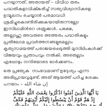
പറയുന്നത്. അതായത് - വിവിധ തരം
പദ്ധതികളാവിഷ്കരിച്ച് സത്യവിശ്വാസികളെ
ഉന്മൂലനം ചെയ്യാന്‍ പരമാവധി
ശ്രമിച്ചുകൊണ്ടിരിക്കുകയായിരുന്നല്ലോ
ഇസ്‌ലാമിന്‍റെ ശത്രുക്കള്‍. പക്ഷേ,
അല്ലാഹു അവരുടെ അത്തരം പദ്ധതികളും
പ്രതിലോമ പ്രവര്‍ത്തനങ്ങളുമെല്ലാം
കൃത്യസമയത്ത് പരാജയപ്പെടുത്തി മുസ്‌ലിംകള്‍ക്ക്
വിജയവും പ്രതാപവും നല്‍കി. അതെല്ലാം
എപ്പോഴും നന്ദിയോടെ ഓര്‍ക്കണം.
ഒരു പ്രത്യേക സംഭവമാണ് ഉദ്ദേശ്യം എന്ന
അഭിപ്രായവുമുണ്ട്. അത് ആയത്ത് പഠിച്ച ശേഷം
പറയാം – إن شاء الله
يَا أَيُّهَا الَّذِينَ آمَنُوا اذْكُرُوا نِعْمَتَ اللَّهِ عَلَيْكُمْ
إِذْ هَمَّ قَوْمٌ أَنْ يَبْسُطُوا إِلَيْكُمْ أَيْدِيَهُمْ فَكَفَّ