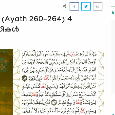
A
(Ayath 260-264) 4
ണികൾ