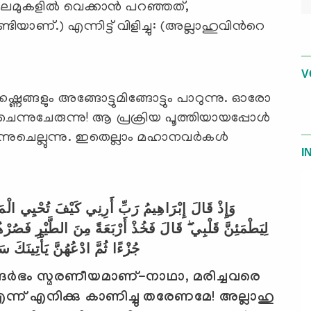
മുകളില്‍ വെക്കാന്‍ പറഞ്ഞത്,
ടിയാണ്.) എന്നിട്ട് വിളിച്ചു: (അല്ലാഹുവിന്‍റെ
V
ഷ്ണങ്ങളും അങ്ങോട്ടുമിങ്ങോട്ടും പാറുന്നു. ഓരോ
്നുചേരുന്നു! ആ പ്രക്രിയ പൂത്തിയായപ്പോള്‍
ുചെല്ലുന്നു. ഇതെല്ലാം മഹാനവര്‍കള്‍
I
وَإِذْ قَالَ إِبْرَاهِيمُ رَبِّ أَرِنِي كَيْفَ تُحْيِي الْمَوْ
لِيَطْمَئِنَّ قَلْبِي ۖ قَالَ فَخُذْ أَرْبَعَةً مِنَ الطَّيْرِ فَصُرْهُ
جُزْءًا ثُمَّ ادْعُهُنَّ يَأْتِينَكَ سَ
്ദര്‍ഭം സ്മരണീയമാണ്-നാഥാ
,
മരിച്ചവരെ
എന്ന് എനിക്കു കാണിച്ചു തരേണമേ! അല്ലാഹു