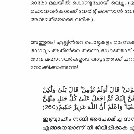
ഓരോ മലയില്‍ കൊണ്ടുപോയി വെച്ചു. (മല
മഹാനവര്‍കള്‍ക്ക് നേരിട്ട് കാണാന്‍ വേണ്
അനുമതിയോടെ വരിക).
അത്ഭുതം! എല്ലിന്‍റെ പൊട്ടുകളും മാംസക്ക
ഭാഗവും അതിന്‍റെ തന്നെ ഭാഗത്തോട് ചെന
അവ മഹാനവര്‍കളുടെ അടുത്തേക്ക് പറന്ന
നോക്കിക്കാണുന്നു!
تَىٰ ۖ قَالَ أَوَلَمْ تُؤْمِنْ ۖ قَالَ بَلَىٰ وَلَٰكِنْ
نَّ إِلَيْكَ ثُمَّ اجْعَلْ عَلَىٰ كُلِّ جَبَلٍ مِنْهُنَّ
(260)
عْيًا ۚ وَاعْلَمْ أَنَّ اللَّهَ عَزِيزٌ حَكِيمٌ
ഇബ്രാഹീം നബി അപേക്ഷിച്ച സന
എങ്ങനെയാണ് നീ ജീവിപ്പിക്കുക 