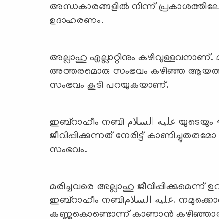
അന്ധകാരങ്ങളില്‍ നിന്ന് പ്രകാശത്തിലേക
ഉദാഹരണം.
അല്ലാഹു എല്ലാറ്റിനും കഴിവുള്ളവനാണ്. മ
അത്തരമൊരു സംഭവം കഴിഞ്ഞ ആയത്തില്
സംഭവം കൂടി പറയുകയാണ്.
ഇബ്റാഹീം നബി عليه السلام യുടെയും 4 പക്ഷികളുടെയും കഥ. മരിച്ചവരെ
ജീവിപ്പിക്കുന്നത് നേരിട്ട് കാണിച്ചുതരു
സംഭവം.
മരിച്ചവരെ അല്ലാഹു ജീവിപ്പിക്കുമെന്ന
ഇബ്‌റാഹീം നബിعليه السلام. നമുക്കൊക്കെ അതറിയാം. എന്നാലും സ്വന്തം
കണ്ണുകൊണ്ടൊന്ന് കാണാന്‍ കഴിഞ്ഞാ