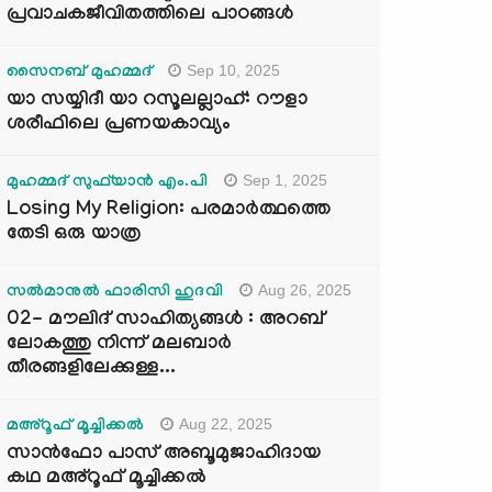
പ്രവാചകജീവിതത്തിലെ പാഠങ്ങൾ
Sep 10, 2025
സൈനബ് മുഹമ്മദ്
യാ സയ്യിദീ യാ റസൂലല്ലാഹ്: റൗളാ
ശരീഫിലെ പ്രണയകാവ്യം
Sep 1, 2025
മുഹമ്മദ് സുഫ്‌യാൻ എം.പി
Losing My Religion: പരമാർത്ഥത്തെ
തേടി ഒരു യാത്ര
Aug 26, 2025
സൽമാനുൽ ഫാരിസി ഹുദവി
02- മൗലിദ് സാഹിത്യങ്ങൾ : അറബ്
ലോകത്തു നിന്ന് മലബാർ
തീരങ്ങളിലേക്കുള്ള...
Aug 22, 2025
മഅ്റൂഫ് മൂച്ചിക്കല്‍
സാൻഫോ പാസ് അബൂമുജാഹിദായ
കഥ മഅ്റൂഫ് മൂച്ചിക്കല്‍