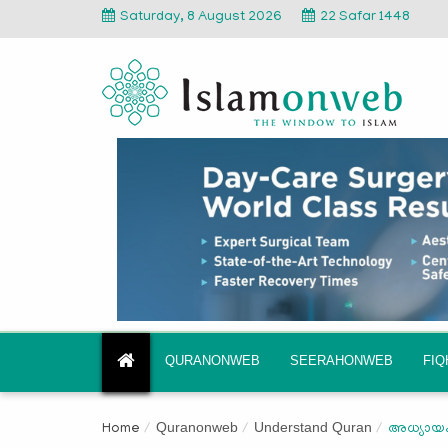
Saturday, 8 August 2026
22 Safar 1448
QURANONWEB
SEERAHONWEB
FI
Quranonweb
Understand Quran
Home
അധ്യായം