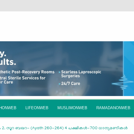
QHONWEB
LIFEONWEB
MUSLIMONWEB
RAMADANONWEB
 2. സൂറ ബഖറ- (Ayath 260-264) 4 പക്ഷികൾ-700 ധാന്യമണികൾ