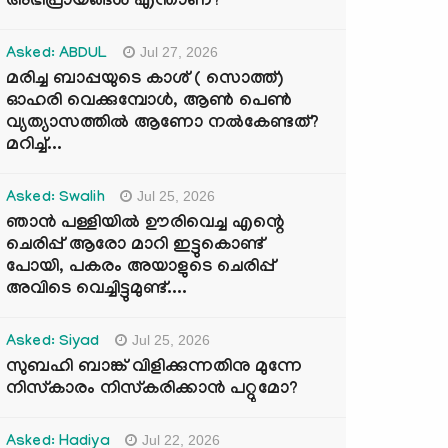
അഭിപ്രായങ്ങൾ എന്താണ്?
Jul 27, 2026
Asked: ABDUL
മരിച്ച ബാപ്പയുടെ കാശ് ( സൊത്ത്)
ഓഹരി വെക്കുമ്പോൾ, ആണ്‍ പെണ്‍
വ്യത്യാസത്തില്‍ ആണോ നല്‍കേണ്ടത്?
മറിച്ച്...
Jul 25, 2026
Asked: Swalih
ഞാൻ പള്ളിയിൽ ഊരിവെച്ച എന്റെ
ചെരിപ്പ് ആരോ മാറി ഇട്ടുകൊണ്ട്
പോയി, പകരം അയാളുടെ ചെരിപ്പ്
അവിടെ വെച്ചിട്ടുമുണ്ട്....
Jul 25, 2026
Asked: Siyad
സുബഹി ബാങ്ക് വിളിക്കുന്നതിനു മുന്നേ
നിസ്കാരം നിസ്കരിക്കാൻ പറ്റുമോ?
Jul 22, 2026
Asked: Hadiya