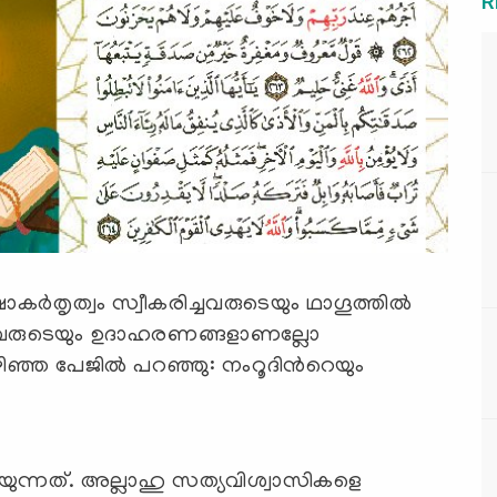
R
കര്‍തൃത്വം സ്വീകരിച്ചവരുടെയും ഥാഗൂത്തില്‍
ോയവരുടെയും ഉദാഹരണങ്ങളാണല്ലോ
ിഞ്ഞ പേജില്‍ പറഞ്ഞു: നംറൂദിന്‍റെയും
ന്നത്. അല്ലാഹു സത്യവിശ്വാസികളെ