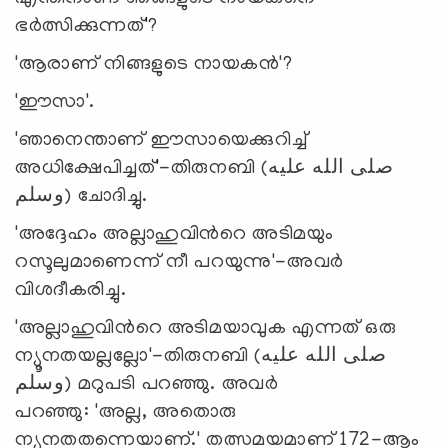
ഭര്‍ത്സിക്കുന്നത്'?
'ആരാണ് നിങ്ങളുടെ നായകന്‍'?
'ഈസാ'.
'ഞാനെന്താണ് ഈസായെക്കുറിച്ച്
അധിക്ഷേപിച്ചത്'-തിരുനബി (صلى الله عليه
وسلم) ചോദിച്ചു.
'അദ്ദേഹം അല്ലാഹുവിന്‍റെ അടിമയും
റസൂലുമാണെന്ന് നീ പറയുന്നു'-അവര്‍
വിശദീകരിച്ചു.
'അല്ലാഹുവിന്‍റെ അടിമയാവുക എന്നത് ഒരു
ന്യൂനതയല്ലല്ലോ'-തിരുനബി (صلى الله عليه
وسلم) മറുപടി പറഞ്ഞു. അവര്‍
പറഞ്ഞു: 'അല്ല, അതൊരു
ന്യൂനതതന്നെയാണ്.' തത്സമയമാണ് 172-ആം