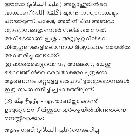
ഈസാ (عليه السلام) അല്ലാഹുവിന്‍റെ
വാക്കാണ് (كَلِمَة الله) എന്നു നസ്വാറാക്കളും
പറയാറുണ്ട്.
പക്ഷേ, അതിന് ചില അബദ്ധ
വ്യാഖ്യാനങ്ങളാണവര്‍ നല്കിവരുന്നത്.
അവിടെയാണ് പ്രശ്നം. അല്ലാഹുവിന്‍റെ
നിത്യഗുണങ്ങളിലൊന്നായ ദിവ്യവചനം മര്‍യമില്‍
അവതരിച്ചു ജഢമായി
രൂപാന്തരപ്പെട്ടുവെന്നും, അങ്ങനെ, യേശു
ദൈവത്തിന്‍റെ ഒരവതാരമോ പുത്രനോ
ആണെന്നും മറ്റുമുളള ഒരുപാട് ദുര്‍വ്യാഖ്യാനങ്ങള്‍
ഇതു സംബന്ധിച്ച് പ്രചാരത്തിലുണ്ട്.
مِنْه
رُوحٌ
(3) وَ
– എന്താണിതുകൊണ്ട്
ഉദ്ദേശ്യമെന്ന് വിശുദ്ധ ഖുര്‍ആനില്‍നിന്നുതന്നെ
മനസ്സിലാക്കാം:
ആദം നബി (عليه السلام)നെക്കുറിച്ചു