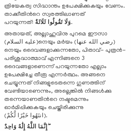
ത്രിയേകത്വ സിദ്ധാന്തം ഉപേക്ഷിക്കുകയും വേണം.
താക്കീതിന്‍റെ സ്വരത്തിലാണത്
പറയുന്നത്:
ثَلَاثَةٌ
تَقُولُوا
وَلَا
.
അതായത്, അല്ലാഹുവിനു പുറമെ ഈസാ
(عليه السلام)നെയും മര്‍യം (رضي الله عنها)
നെയും ദൈവങ്ങളാക്കുന്നതോ, പിതാവ്- പുത്രന്‍-
പരിശുദ്ധാത്മാവ് എന്നിങ്ങനെ 3
ദൈവങ്ങളാണെന്ന് പറയുന്നതോ എല്ലാം
ഉപേക്ഷിച്ചേ തീരൂ എന്നര്‍ത്ഥം. അങ്ങനെ
ചെയ്യുന്നത് നിങ്ങളുടെതന്നെ ഗുണത്തിന്
വേണ്ടിയാണെന്നും, അല്ലെങ്കില്‍ നിങ്ങള്‍ക്കു
തന്നെയാണതിന്‍റെ നഷ്ടമെന്നും
ഓര്‍മിപ്പിക്കുകയും ചെയ്തിരിക്കുന്നു
(انتَهُوا خَيْرًا لَّكُمْ).
إِنَّمَا اللَّهُ إِلَٰهٌ وَاحِدٌ ۖ