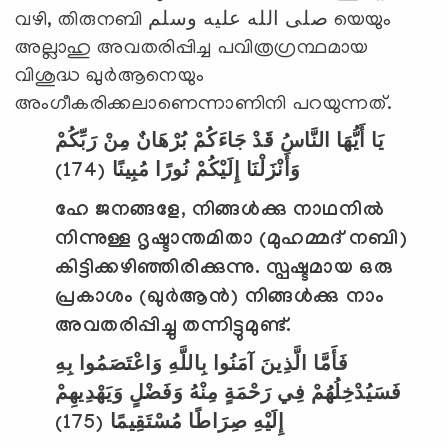
വഴി, തിരുനബി صلى الله عليه وسلم യെയും
അല്ലാഹു അവതരിപ്പിച്ച പവിത്രഗ്രന്ഥമായ
വിശുദ്ധ ഖുര്‍ആനെയും
അംഗീകരിക്കലാണെന്നാണിനി പറയുന്നത്.
يَا أَيُّهَا النَّاسُ قَدْ جَاءَكُمْ بُرْهَانٌ مِنْ رَبِّكُمْ
(174)
وَأَنْزَلْنَا إِلَيْكُمْ نُورًا مُبِينًا
ഹേ ജനങ്ങളേ
,
നിങ്ങള്‍ക്കു നാഥനില്‍
നിന്നുള്ള ദൃഷ്ടാന്തമിതാ (മുഹമ്മദ് നബി)
കിട്ടിക്കഴിഞ്ഞിരിക്കുന്നു. സ്പഷ്ടമായ ഒരു
പ്രകാശം (ഖുര്‍ആന്‍) നിങ്ങള്‍ക്കു നാം
അവതരിപ്പിച്ചു തന്നിട്ടുമുണ്ട്.
فَأَمَّا الَّذِينَ آمَنُوا بِاللَّهِ وَاعْتَصَمُوا بِهِ
فَسَيُدْخِلُهُمْ فِي رَحْمَةٍ مِنْهُ وَفَضْلٍ وَيَهْدِيهِمْ
(175)
إِلَيْهِ صِرَاطًا مُسْتَقِيمًا