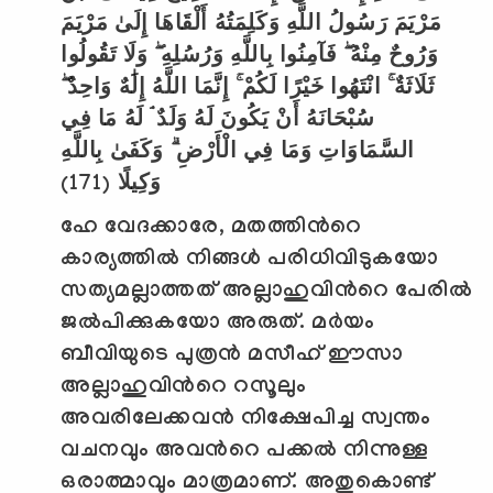
مَرْيَمَ رَسُولُ اللَّهِ وَكَلِمَتُهُ أَلْقَاهَا إِلَىٰ مَرْيَمَ
وَرُوحٌ مِنْهُ ۖ فَآمِنُوا بِاللَّهِ وَرُسُلِهِ ۖ وَلَا تَقُولُوا
ثَلَاثَةٌ ۚ انْتَهُوا خَيْرًا لَكُمْ ۚ إِنَّمَا اللَّهُ إِلَٰهٌ وَاحِدٌ ۖ
سُبْحَانَهُ أَنْ يَكُونَ لَهُ وَلَدٌ ۘ لَهُ مَا فِي
السَّمَاوَاتِ وَمَا فِي الْأَرْضِ ۗ وَكَفَىٰ بِاللَّهِ
(171)
وَكِيلًا
ഹേ വേദക്കാരേ
,
മതത്തിന്‍റെ
കാര്യത്തില്‍ നിങ്ങള്‍ പരിധിവിടുകയോ
സത്യമല്ലാത്തത് അല്ലാഹുവിന്‍റെ പേരില്‍
ജല്‍പിക്കുകയോ അരുത്. മര്‍യം
ബീവിയുടെ പുത്രന്‍ മസീഹ് ഈസാ
അല്ലാഹുവിന്‍റെ റസൂലും
അവരിലേക്കവന്‍ നിക്ഷേപിച്ച സ്വന്തം
വചനവും അവന്‍റെ പക്കല്‍ നിന്നുള്ള
ഒരാത്മാവും മാത്രമാണ്. അതുകൊണ്ട്