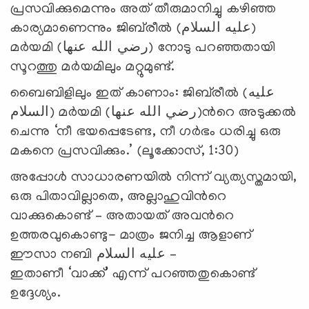
പ്രസവിക്കുമെന്നും അത് തീരുമാനിച്ചു കഴിഞ്ഞ
കാര്യമാണെന്നും ജിബ്‌രീല്‍ (عليه السلام)
മര്‍യമി (رضي الله عنها) നോടു പറഞ്ഞതായി
സൂറത്തു മര്‍യമിലും മറ്റുമുണ്ട്.
ബൈബിളിലും ഇത് കാണാം: ജിബ്‌രീല്‍ (عليه
السلام) മര്‍യമി (رضي الله عنها)ന്‍റെ അടുക്കല്‍
ചെന്നു ‘നീ ഭയപ്പെടേണ്ട, നീ ഗര്‍ഭം ധരിച്ചു ഒരു
മകനെ പ്രസവിക്കും.’ (ലൂക്കോസ്, 1:30)
അപ്പോള്‍ സാധാരണയില്‍ നിന്ന് വ്യത്യസ്തമായി,
ഒരു പിതാവില്ലാതെ, അല്ലാഹുവിന്‍റെ
വാക്കുകൊണ്ട് – അതായത് അവന്‍റെ
ഉത്തരവുകൊണ്ടു- മാത്രം ജനിച്ച ആളാണ്
ഈസാ നബി عليه السلام –
ഇതാണീ ‘വാക്ക്’ എന്ന് പറഞ്ഞതുകൊണ്ട്
ഉദ്ദേശ്യം.