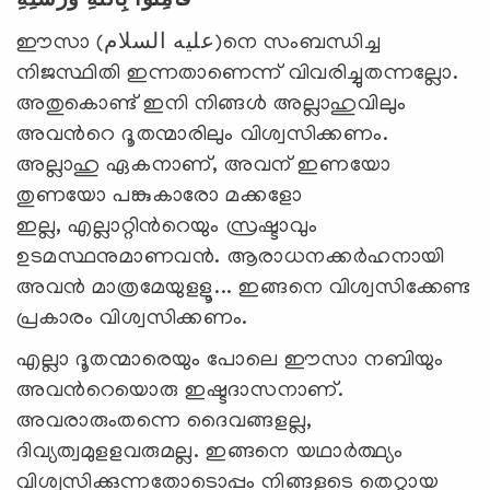
فَآمِنُوا بِاللَّهِ وَرُسُلِهِ
ഈസാ (عليه السلام)നെ സംബന്ധിച്ച
നിജസ്ഥിതി ഇന്നതാണെന്ന് വിവരിച്ചുതന്നല്ലോ.
അതുകൊണ്ട് ഇനി നിങ്ങള്‍ അല്ലാഹുവിലും
അവന്‍റെ ദൂതന്മാരിലും വിശ്വസിക്കണം.
അല്ലാഹു ഏകനാണ്, അവന് ഇണയോ
തുണയോ പങ്കുകാരോ മക്കളോ
ഇല്ല, എല്ലാറ്റിന്‍റെയും സ്രഷ്ടാവും
ഉടമസ്ഥനുമാണവന്‍. ആരാധനക്കര്‍ഹനായി
അവന്‍ മാത്രമേയുളളൂ... ഇങ്ങനെ വിശ്വസിക്കേണ്ട
പ്രകാരം വിശ്വസിക്കണം.
എല്ലാ ദൂതന്മാരെയും പോലെ ഈസാ നബിയും
അവന്‍റെയൊരു ഇഷ്ടദാസനാണ്.
അവരാരുംതന്നെ ദൈവങ്ങളല്ല,
ദിവ്യത്വമുളളവരുമല്ല. ഇങ്ങനെ യഥാര്‍ത്ഥ്യം
വിശ്വസിക്കുന്നതോടൊപ്പം നിങ്ങളുടെ തെറ്റായ