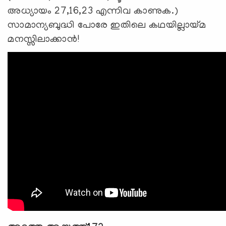
അധ്യായം 27,16,23 എന്നിവ കാണുക.)
സാമാന്യബുദ്ധി പോരേ ഇതിലെ കഥയില്ലായ്മ
മനസ്സിലാക്കാന്‍!