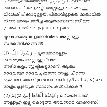
പറഞ്ഞുകഴിഞ്ഞിട്ടുണ്ട്. ابْنُ مَرْيَمَ എന്നാണ്
മഹാനവര്‍കളെപ്പറ്റി അല്ലാഹു പലയിടത്തും
വിശേഷിപ്പിക്കാറുള്ളത്. പിതാവില്ലാതെ മാതാവില്‍
നിന്നു മാത്രം ജനിച്ച ആളാണെന്നാണ് ഈ
പ്രയോഗത്തിലെ പ്രധാന സൂചന.
മൂന്നു കാര്യങ്ങളാണിവിടെ അല്ലാഹു
സമര്‍ത്ഥിക്കുന്നത്:
(1) رَسُولُ اللَّهِ - ദൂതന്മാരെല്ലാം
മനുഷ്യരും അല്ലാഹുവിന്‍റെ
അടിമകളും, സൃഷ്ടികളുമാണ്. ആരും
ദൈവമോ ദൈവപുത്രനോ അല്ല. പിന്നെ
എങ്ങനെയാണ് ഈസാ നബി (عليه السلام) ക്കു
മാത്രം പ്രത്യേക സ്ഥാനം കല്‍പിക്കുക?!
(2) وَكَلِمَتُهُ أَلْقَاهَا إِلَىٰ مَرْيَمَ മര്‍യമിലേക്ക്
അല്ലാഹു ഇട്ടു കൊടുത്ത അവന്‍റെ വാക്കാണ്.