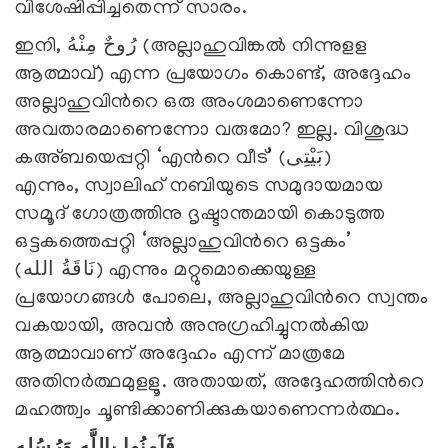
വിശേഷിപ്പിച്ചതെന്ന് സാരം.
ഇനി, رُوحٌ مِنْهُ (അല്ലാഹുവിങ്കല്‍ നിന്നുളള
ആത്മാവ്) എന്ന പ്രയോഗം കൊണ്ട്, അദ്ദേഹം
അല്ലാഹുവിന്‍റെ ഒരു അംശമാണെന്നോ
അവതാരമാണെന്നോ വരുമോ? ഇല്ല. വിശുദ്ധ
കഅ്ബയെപ്പറ്റി ‘എന്‍റെ വീട്’ (بَيْتِى)
എന്നും, സ്വാലിഹ് നബിയുടെ സമുദായമായ
സമൂദ് ഗോത്രത്തിനു ദൃഷ്ടാന്തമായി കൊടുത്ത
ഒട്ടകത്തെപ്പറ്റി ‘അല്ലാഹുവിന്‍റെ ഒട്ടകം’
(نَاقَةُ الله) എന്നും മറ്റുമൊക്കെയുള്ള
പ്രയോഗങ്ങള്‍ പോലെ, അല്ലാഹുവിന്‍റെ സ്വന്തം
വകയായി, അവന്‍ അനുഗ്രഹിച്ചുനല്‍കിയ
ആത്മാവാണ് അദ്ദേഹം എന്ന് മാത്രമേ
അതിനര്‍ത്ഥമുളളൂ. അതായത്, അദ്ദേഹത്തിന്‍റെ
മഹത്ത്വം ചൂണ്ടിക്കാണിക്കുകയാണെന്നര്‍ത്ഥം.