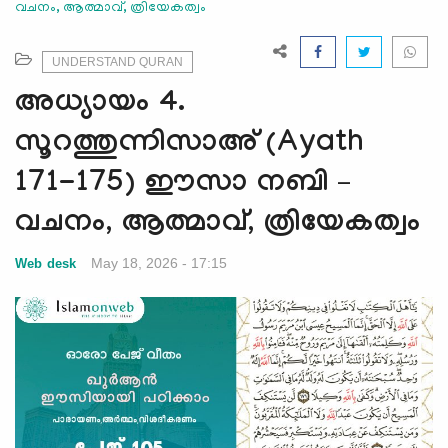
വചനം, ആത്മാവ്, ത്രിയേകത്വം
e
N
a
UNDERSTAND QURAN
v
അധ്യായം 4.
i
g
സൂറത്തുന്നിസാഅ് (Ayath
a
171-175) ഈസാ നബി –
t
i
വചനം, ആത്മാവ്, ത്രിയേകത്വം
o
n
May 18, 2026 - 17:15
Web desk