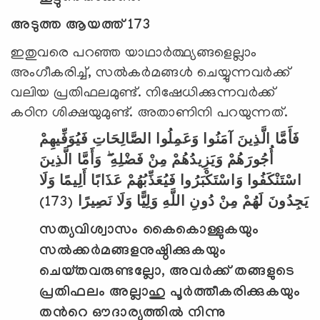
അടുത്ത ആയത്ത് 173
ഇതുവരെ പറഞ്ഞ യാഥാര്‍ത്ഥ്യങ്ങളെല്ലാം
അംഗീകരിച്ച്, സല്‍കര്‍മങ്ങള്‍ ചെയ്യുന്നവര്‍ക്ക്
വലിയ പ്രതിഫലമുണ്ട്. നിഷേധിക്കുന്നവര്‍ക്ക്
കഠിന ശിക്ഷയുമുണ്ട്. അതാണിനി പറയുന്നത്.
فَأَمَّا الَّذِينَ آمَنُوا وَعَمِلُوا الصَّالِحَاتِ فَيُوَفِّيهِمْ
أُجُورَهُمْ وَيَزِيدُهُمْ مِنْ فَضْلِهِ ۖ وَأَمَّا الَّذِينَ
اسْتَنْكَفُوا وَاسْتَكْبَرُوا فَيُعَذِّبُهُمْ عَذَابًا أَلِيمًا وَلَا
(173)
يَجِدُونَ لَهُمْ مِنْ دُونِ اللَّهِ وَلِيًّا وَلَا نَصِيرًا
സത്യവിശ്വാസം കൈകൊള്ളുകയും
സല്‍ക്കര്‍മങ്ങളനുഷ്ഠിക്കുകയും
ചെയ്തവരുണ്ടല്ലോ
,
അവര്‍ക്ക് തങ്ങളുടെ
പ്രതിഫലം അല്ലാഹു പൂര്‍ത്തീകരിക്കുകയും
തന്‍റെ ഔദാര്യത്തില്‍ നിന്നു