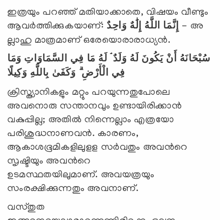
ഇത്രയും പറഞ്ഞ് മതിയാക്കാതെ, വിഷയം വീണ്ടും
ആവര്‍ത്തിക്കുകയാണ്:
وَاحِدٌ
إِلَٰهٌ
اللَّهُ
إِنَّمَا
- അ
ല്ലാഹു മാത്രമാണ് ഒരേയൊരാരാധ്യന്‍.
سُبْحَانَهُ أَنْ يَكُونَ لَهُ وَلَدٌ ۘ لَهُ مَا فِي السَّمَاوَاتِ وَمَا
فِي الْأَرْضِ ۗ وَكَفَىٰ بِاللَّهِ وَكِيلًا
ക്രിസ്ത്യാനികളും മറ്റും പറയുന്നതുപോലെ
അവനൊരു സന്താനവും ഉണ്ടായിരിക്കാന്‍
വകുപ്പില്ല; അതില്‍ നിന്നെല്ലാം എത്രയോ
പരിശുദ്ധനാണവന്‍. കാരണം,
ആകാശഭൂമികളിലുളള സര്‍വതും അവന്‍റെ
സൃഷ്ടിയും അവന്‍റെ
ഉടമസ്ഥതയിലുമാണ്. അവയത്രയും
സംരക്ഷിക്കുന്നതും അവനാണ്.
വസ്തുത