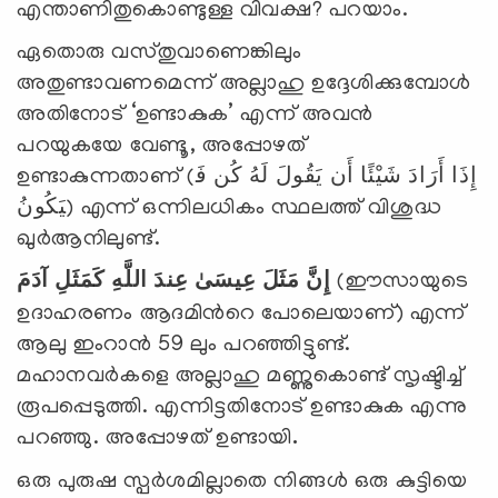
എന്താണിതുകൊണ്ടുള്ള വിവക്ഷ? പറയാം.
ഏതൊരു വസ്തുവാണെങ്കിലും
അതുണ്ടാവണമെന്ന് അല്ലാഹു ഉദ്ദേശിക്കുമ്പോള്‍
അതിനോട് ‘ഉണ്ടാകുക’ എന്ന് അവന്‍
പറയുകയേ വേണ്ടൂ, അപ്പോഴത്
ഉണ്ടാകുന്നതാണ് (إِذَا أَرَادَ شَيْئًا أَن يَقُولَ لَهُ كُن فَ
يَكُونُ) എന്ന് ഒന്നിലധികം സ്ഥലത്ത് വിശുദ്ധ
ഖുര്‍ആനിലുണ്ട്.
آدَمَ
كَمَثَلِ
اللَّهِ
عِندَ
عِيسَىٰ
مَثَلَ
إِنَّ
(ഈസായുടെ
ഉദാഹരണം ആദമിന്‍റെ പോലെയാണ്) എന്ന്
ആലു ഇംറാന്‍ 59 ലും പറഞ്ഞിട്ടുണ്ട്.
മഹാനവര്‍കളെ അല്ലാഹു മണ്ണുകൊണ്ട് സൃഷ്ടിച്ച്
രൂപപ്പെടുത്തി. എന്നിട്ടതിനോട് ഉണ്ടാകുക എന്നു
പറഞ്ഞു. അപ്പോഴത് ഉണ്ടായി
.
ഒരു പുരുഷ സ്പര്‍ശമില്ലാതെ നിങ്ങള്‍ ഒരു കുട്ടിയെ