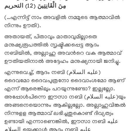
التحريم
(12)
مِنَ الْقَانِتِينَ
(…എന്നിട്ട് നാം അവളില്‍ നമ്മുടെ ആത്മാവില്‍
നിന്നും ഊതി).
അതായത്, പിതാവും മാതാവുമില്ലാതെ
മനുഷ്യരൂപത്തില്‍ സൃഷ്ടിക്കപ്പെട്ട ആദം
നബിയില്‍, അല്ലാഹു അവന്‍റെ വക ആത്മാവ്
ഊതിയതിനാല്‍ അദ്ദേഹം മനുഷ്യനായി ജനിച്ചു.
എന്നുവെച്ച്, ആദം നബി (عليه السلام)
ദൈവമോ ദൈവപുത്രനോ ദൈവാംശമോ ആണ്
എന്ന് ആരെങ്കിലും പറയുന്നുണ്ടോ? ഇല്ലല്ലോ.
അപ്പോള്‍പിന്നെ ഈസാ നബി (عليه السلام)യും
അങ്ങനെയൊന്നും ആകില്ലല്ലോ. അല്ലാഹുവിങ്കല്‍
നിന്നുളള ആത്മാവ് ലഭിച്ചതുകൊണ്ട് ദിവ്യത്വം
ഉണ്ടായി എന്നാണെങ്കില്‍, ഈസാ നബി عليه
السلام യെക്കാള്‍ ആദം നബി عليه