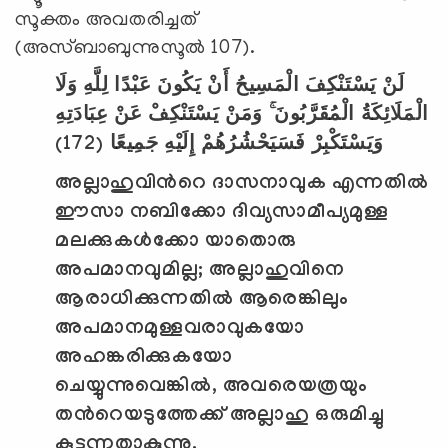
സൂക്തം അവതരിച്ചത്
(അസ്ബാബുന്നുസൂല്‍ 107).
لَنْ يَسْتَنْكِفَ الْمَسِيحُ أَنْ يَكُونَ عَبْدًا لِلَّهِ وَلَا
الْمَلَائِكَةُ الْمُقَرَّبُونَ ۚ وَمَنْ يَسْتَنْكِفْ عَنْ عِبَادَتِهِ
(172)
وَيَسْتَكْبِرْ فَسَيَحْشُرُهُمْ إِلَيْهِ جَمِيعًا
അല്ലാഹുവിന്‍റെ ദാസനാവുക എന്നതില്‍
ഈസാ നബിക്കോ ദിവ്യസാമീപ്യമുള്ള
മലക്കുകള്‍ക്കോ യാതൊരു
അപമാനവുമില്ല
;
അല്ലാഹുവിനെ
ആരാധിക്കുന്നതില്‍ ആരെങ്കിലും
അപമാനമുള്ളവരാവുകയോ
അഹങ്കരിക്കുകയോ
ചെയ്യുന്നുവെങ്കില്‍
,
അവരെയത്രയും
തന്‍റെയടുത്തേക്ക് അല്ലാഹു ഒരുമിച്ചു
കൂട്ടുന്നതാകുന്നു.