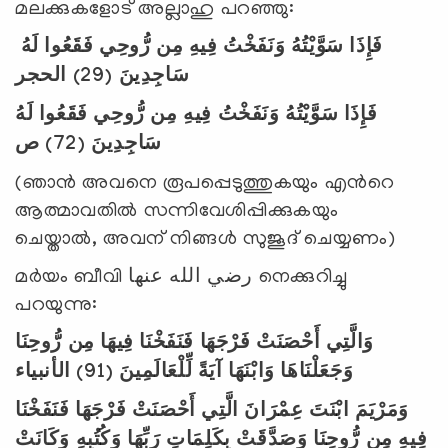
മലക്കുകളോട് അല്ലാഹു പറഞ്ഞു:
فَإِذَا سَوَّيْتُهُ وَنَفَخْتُ فِيهِ مِن رُّوحِي فَقَعُوا لَهُ
الحجر
(29)
سَاجِدِينَ
فَإِذَا سَوَّيْتُهُ وَنَفَخْتُ فِيهِ مِن رُّوحِي فَقَعُوا لَهُ
ص
(72)
سَاجِدِينَ
(ഞാന്‍ അവനെ രൂപപ്പെടുത്തുകയും എന്‍റെ
ആത്മാവതില്‍ സന്നിവേശിപ്പിക്കുകയും
ചെയ്താല്‍, അവന് നിങ്ങള്‍ സുജൂദ് ചെയ്യണം)
മര്‍യം ബീവി رضي الله عنها നെക്കുറിച്ചു
പറയുന്നു:
وَالَّتِي أَحْصَنَتْ فَرْجَهَا فَنَفَخْنَا فِيهَا مِن رُّوحِنَا
الأنبياء
(91)
وَجَعَلْنَاهَا وَابْنَهَا آيَةً لِّلْعَالَمِينَ
وَمَرْيَمَ ابْنَتَ عِمْرَانَ الَّتِي أَحْصَنَتْ فَرْجَهَا فَنَفَخْنَا
فِيهِ مِن رُّوحِنَا وَصَدَّقَتْ بِكَلِمَاتِ رَبِّهَا وَكُتُبِهِ وَكَانَتْ