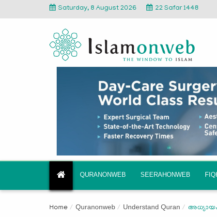
Saturday, 8 August 2026
22 Safar 1448
QURANONWEB
SEERAHONWEB
FI
Quranonweb
Understand Quran
Home
അധ്യായം