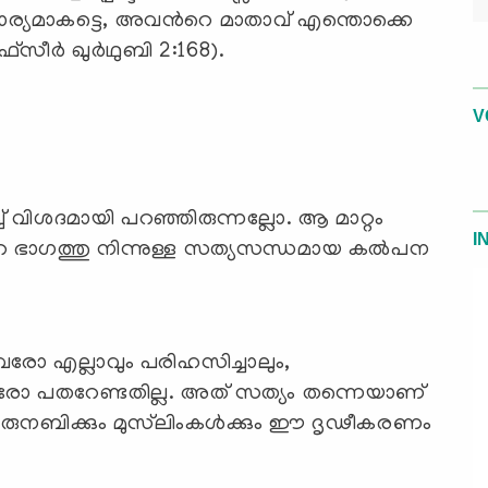
െ കാര്യമാകട്ടെ, അവന്‍റെ മാതാവ് എന്തൊക്കെ
്‌സീര്‍ ഖുര്‍ഥുബി 2:168).
V
ച്ച് വിശദമായി പറഞ്ഞിരുന്നല്ലോ. ആ മാറ്റം
I
റെ ഭാഗത്തു നിന്നുള്ള സത്യസന്ധമായ കല്‍പന
രോ എല്ലാവും പരിഹസിച്ചാലും,
വരോ പതറേണ്ടതില്ല. അത് സത്യം തന്നെയാണ്
രുനബിക്കും മുസ്‍ലിംകള്‍ക്കും ഈ ദൃഢീകരണം