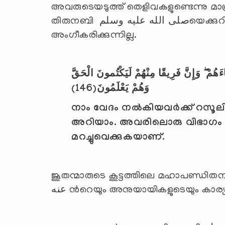
അവരുടെയടുത്ത് തെളിവകളുണ്ടെന്നു മാത
തിരുനബി صلى الله عليه وسلمയെക്കുറിച്ച് അവര്‍ക്കറിയുകയും ചെയ്യും, എന്നിട്ടും
അംഗീകരിക്കുന്നില്ല.
اءَهُمْ ۖ وَإِنَّ فَرِيقًا مِنْهُمْ لَيَكْتُمونَ الْحَقَّ
(146)
وَهُمْ يَعْلَمُونَ
നാം വേദം നല്‍കിയവര്‍ക്ക് റസ
അറിയാം. അവരിലൊരു വിഭാഗം ബ
മറച്ചുവെക്കുകയാണ്.
ജൂതന്മാരുടെ കൂട്ടത്തിലെ മഹാപണ്ഡിതനായിര
عنه ന്‍റെയും അനുയായികളുടെയും ക