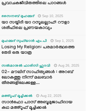
പ്രവാചകജീവിതത്തിലെ പാഠങ്ങൾ
Sep 10, 2025
സൈനബ് മുഹമ്മദ്
യാ സയ്യിദീ യാ റസൂലല്ലാഹ്: റൗളാ
ശരീഫിലെ പ്രണയകാവ്യം
Sep 1, 2025
മുഹമ്മദ് സുഫ്‌യാൻ എം.പി
Losing My Religion: പരമാർത്ഥത്തെ
തേടി ഒരു യാത്ര
Aug 26, 2025
സൽമാനുൽ ഫാരിസി ഹുദവി
02- മൗലിദ് സാഹിത്യങ്ങൾ : അറബ്
ലോകത്തു നിന്ന് മലബാർ
തീരങ്ങളിലേക്കുള്ള...
Aug 22, 2025
മഅ്റൂഫ് മൂച്ചിക്കല്‍
സാൻഫോ പാസ് അബൂമുജാഹിദായ
കഥ മഅ്റൂഫ് മൂച്ചിക്കല്‍