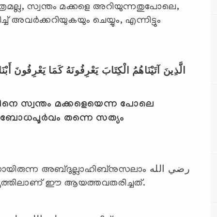
്രമല്ല, സ്വന്തം മക്കളെ അറിയുന്നതുപോലെ,
الَّذِينَ آتَيْنَاهُمُ الْكِتَابَ يَعْرِفُونَهُ كَمَا يَعْرِفُونَ أَبْنَ
ൂലിനെ സ്വന്തം മക്കളെയെന്ന പോലെ
ോധപൂര്‍വം തന്നെ സത്യം
ുന്ന അബ്ദുല്ലാഹിബ്‌നുസലാം رضي الله
ാര്യത്തിലാണ് ഈ ആയത്തവതരിച്ചത്.