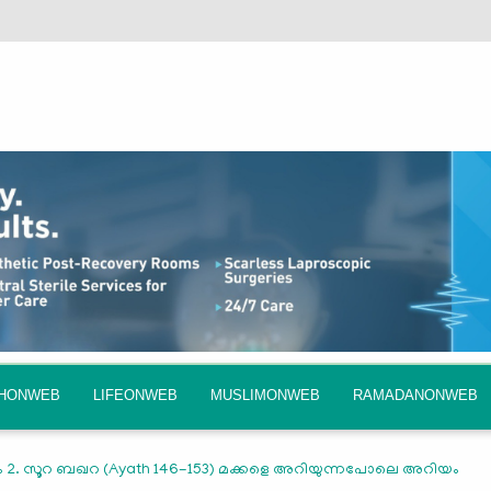
QHONWEB
LIFEONWEB
MUSLIMONWEB
RAMADANONWEB
 2. സൂറ ബഖറ (Ayath 146-153) മക്കളെ അറിയുന്നപോലെ അറിയം