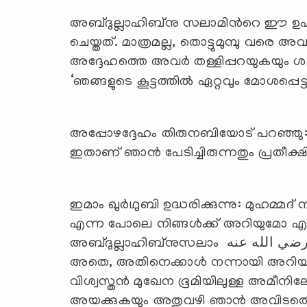
അബ്ദുല്ലാഹിബ്നു സലാമിന്‍റെ ഈ ഉപദേ
ചെയ്തത്. മാത്രമല്ല, തൊട്ടുമുമ്പു വ
അദ്ദേഹത്തെ അവര്‍ തള്ളിപ്പറയുകയും ശ
‘ഞങ്ങളുടെ കൂട്ടത്തില്‍ ഏറ്റവും മോശപ്പ
അപ്പോഴദ്ദേഹം തിരുനബിയോട് പറഞ്ഞു: ‘കണ്ടില്ലേ നബ
ഇതാണ് ഞാന്‍ പേടിച്ചിരുന്നതും പ്രതീക്ഷിച്
ഇമാം ഖുര്‍ഥുബി ഉദ്ധരിക്കുന്നു: മുഹമ്മദ് നബി صلى الله عليه وسلمയെ സ്വ
എന്ന പോലെ നിങ്ങള്‍ക്ക് അറിയുമോ എന്ന് ഉമറുല
അബ്ദുല്ലാഹിബ്‌നുസലാം رضي الله عنهനോട് ചോദിച്ചത്രെ. അദ്ദേഹം പ്രതികരിച്ചു:
അതെ, അതിനെക്കാള്‍ നന്നായി അറിയ
വിശ്വസ്തന്‍ മുഖേന ഭൂമിയിലുള്ള അമീ
അയക്കുകയും അതുവഴി ഞാന്‍ അവിടത്തെക്ക