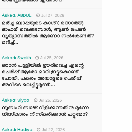
അഭിപ്രായങ്ങൾ എന്താണ്?
Jul 27, 2026
Asked: ABDUL
മരിച്ച ബാപ്പയുടെ കാശ് ( സൊത്ത്)
ഓഹരി വെക്കുമ്പോൾ, ആണ്‍ പെണ്‍
വ്യത്യാസത്തില്‍ ആണോ നല്‍കേണ്ടത്?
മറിച്ച്...
Jul 25, 2026
Asked: Swalih
ഞാൻ പള്ളിയിൽ ഊരിവെച്ച എന്റെ
ചെരിപ്പ് ആരോ മാറി ഇട്ടുകൊണ്ട്
പോയി, പകരം അയാളുടെ ചെരിപ്പ്
അവിടെ വെച്ചിട്ടുമുണ്ട്....
Jul 25, 2026
Asked: Siyad
സുബഹി ബാങ്ക് വിളിക്കുന്നതിനു മുന്നേ
നിസ്കാരം നിസ്കരിക്കാൻ പറ്റുമോ?
Jul 22, 2026
Asked: Hadiya