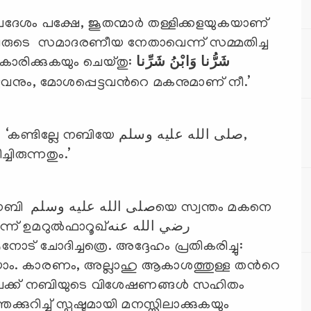
ശം പക്ഷേ, ജൂതന്മാര്‍ തള്ളിക്കളയുകയാണ്
രെ അവരുടെ സമാദരണീയ നേതാവെന്ന് സമ്മതിച്ച
കാരിക്കുകയും ചെയ്തു:
شَرُّنا وَابْنُ شَرِّنا
െട്ടവനും, മോശപ്പെട്ടവന്‍റെ മകനുമാണ് നീ.’
ിയേ صلى الله عليه وسلم,
ചിരുന്നതും.’
ന്തം മകനെ
്‍ഫാറൂഖ്رضي الله عنه
ാം. കാരണം, അല്ലാഹു ആകാശത്തുള്ള തന്‍റെ
നിലേക്ക് നബിയുടെ വിശേഷണങ്ങള്‍ സഹിതം
ുറിച്ച് സ്പഷ്ടമായി മനസ്സിലാക്കുകയും