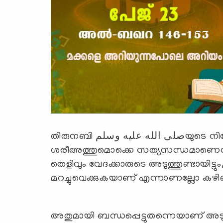
തിരുനബി صلى الله عليه وسلمയുടെ നിയോഗവും ഖുര്‍ആനും ഇസ്‌ലാമിക
ശരീഅത്തുമൊക്കെ സത്യസന്ധമാണെന്ന്
തെളിവും വേദക്കാരുടെ അടുത്തുണ്ടായിട്ടു
മറച്ചുവെക്കുകയാണ് എന്നാണല്ലോ കഴിഞ്
അതുമായി ബന്ധപ്പെട്ടുതന്നെയാണ് അ