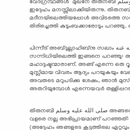
വേദഗ്രന്ഥങ്ങള്‍ മുഖനേ തിരുനബി صلى الله عليه وسلم യെക്കുറിച്ച് നേരത്തേതന്നെ
ഇദ്ദേഹം മനസ്സിലാക്കിയിരുന്നു. തിരുനബി ى الله عليه وسلم
മദീനയിലെത്തിയപ്പോള്‍ അവിടത്തെ സന്നിധ
തിരിച്ചെത്തി കുടുംബക്കാരോടും പറഞ്ഞു.
പിന്നീട് അബ്ദുല്ലാഹിബ്നു സലാം رضي الله عنه തിരുനബി صلى الله عليه وسلم യുടെ
സന്നിധിയിലെത്തി ഇങ്ങനെ പറഞ്ഞു: അല്
മഹാദുഷ്ടന്മാരാണ്. അങ്ങ് എന്നെ ഒരു
മുസ്ലിമായ വിവരം ആദ്യം പറയുകയും വേണ
അവരുടെ മറുപടിക്കു ശേഷം, ഞാന്‍ മുസ്‌ല
അതറിയുമ്പോള്‍ എന്നെയവര്‍ തള്ളിപ്പറയ
തിരുനബി صلى الله عليه وسلم അങ്ങനെ ചെയ്തു. ആദ്യം അവര്‍ അദ്ദേഹത്തെപ്പറ്റി
വളരെ നല്ല അഭിപ്രായമാണ് പറഞ്ഞത്
(അദ്ദേഹം ഞങ്ങളുടെ കൂട്ടത്തിലെ ഏറ്റവ