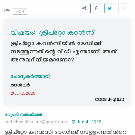
e
N
FIQH
a
v
വിഷയം: ‍ ക്രിപ്റ്റോ കറൻസി
i
g
ക്രിപ്റ്റോ കറൻസിയിൽ ട്രേഡിങ്ങ്
a
നടത്തുന്നതിന്റെ വിധി എന്താണ്, അത്
t
അനുവദിനീയമാണോ?
i
o
ചോദ്യകർത്താവ്
n
അൻവർ
Jun 2, 2026
CODE :Fiq16311
മറുപടി നൽകിയത്
abdulbasithkuloor@gmail.com
Jun 4, 2026
ക്രിപ്റ്റോ കറൻസി ട്രേഡിങ്ങ് നടത്തുന്നതിന്‍റെ