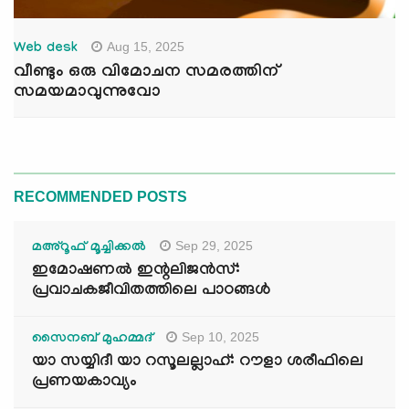
Aug 15, 2025
Web desk
വീണ്ടും ഒരു വിമോചന സമരത്തിന്
സമയമാവുന്നുവോ
RECOMMENDED POSTS
Sep 29, 2025
മഅ്റൂഫ് മൂച്ചിക്കല്‍
ഇമോഷണൽ ഇന്റലിജൻസ്:
പ്രവാചകജീവിതത്തിലെ പാഠങ്ങൾ
Sep 10, 2025
സൈനബ് മുഹമ്മദ്
യാ സയ്യിദീ യാ റസൂലല്ലാഹ്: റൗളാ ശരീഫിലെ
പ്രണയകാവ്യം