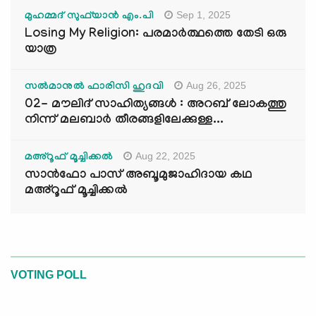
Sep 1, 2025
മുഹമ്മദ് സുഫ്‌യാൻ എം.പി
Losing My Religion: പരമാർത്ഥത്തെ തേടി ഒരു
യാത്ര
Aug 26, 2025
സൽമാനുൽ ഫാരിസി ഹുദവി
02- മൗലിദ് സാഹിത്യങ്ങൾ : അറബ് ലോകത്തു
നിന്ന് മലബാർ തീരങ്ങളിലേക്കുള്ള...
Aug 22, 2025
മഅ്റൂഫ് മൂച്ചിക്കല്‍
സാൻഫോ പാസ് അബൂമുജാഹിദായ കഥ
മഅ്റൂഫ് മൂച്ചിക്കല്‍
VOTING POLL