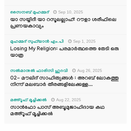
Sep 10, 2025
സൈനബ് മുഹമ്മദ്
യാ സയ്യിദീ യാ റസൂലല്ലാഹ്: റൗളാ ശരീഫിലെ
പ്രണയകാവ്യം
Sep 1, 2025
മുഹമ്മദ് സുഫ്‌യാൻ എം.പി
Losing My Religion: പരമാർത്ഥത്തെ തേടി ഒരു
യാത്ര
Aug 26, 2025
സൽമാനുൽ ഫാരിസി ഹുദവി
02- മൗലിദ് സാഹിത്യങ്ങൾ : അറബ് ലോകത്തു
നിന്ന് മലബാർ തീരങ്ങളിലേക്കുള്ള...
Aug 22, 2025
മഅ്റൂഫ് മൂച്ചിക്കല്‍
സാൻഫോ പാസ് അബൂമുജാഹിദായ കഥ
മഅ്റൂഫ് മൂച്ചിക്കല്‍