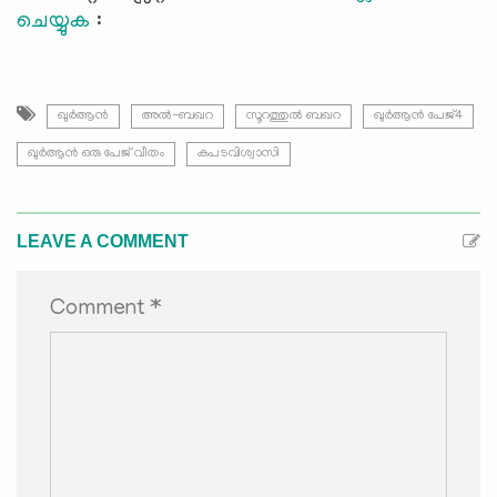
ചെയ്യുക
:
ഖുർആൻ
അൽ-ബഖറ
സൂറത്തുല്‍ ബഖറ
ഖുർആൻ പേജ്4
ഖുർആൻ ഒരു പേജ് വീതം
കപടവിശ്വാസി
LEAVE A COMMENT
Comment *