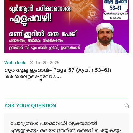
Jun 20, 2025
Web desk
സൂറ ആലു ഇംറാന്‍- Page 57 (Ayath 53-61)
കുരിശിലേറ്റപ്പെട്ടുവോ?,...
ASK YOUR QUESTION
ചോദ്യങ്ങള്‍ പരമാവധി വ്യക്തമായി
എഴുതുകയും മലയാളത്തില്‍ ടൈപ്പ് ചെയ്യുകയും