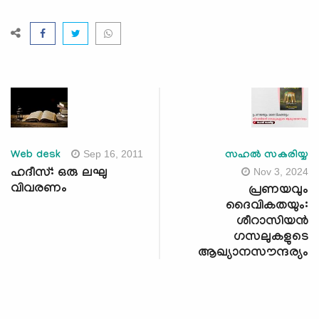
Sep 16, 2011
Web desk
സഹല്‍ സകരിയ്യ
Nov 3, 2024
ഹദീസ്: ഒരു ലഘു
വിവരണം
പ്രണയവും
ദൈവികതയും:
ശീറാസിയന്‍
ഗസലുകളുടെ
ആഖ്യാനസൗന്ദര്യം