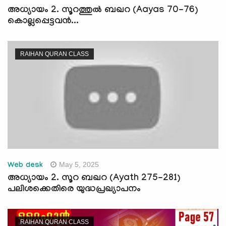
അധ്യായം 2. സൂറത്തുല്‍ ബഖറ (Aayas 70-76)
കൊല്ലപ്പെട്ടവന്‍...
RAIHAN QURAN CLASS
May 5, 2025
Web desk
അധ്യായം 2. സൂറ ബഖറ (Ayath 275-281)
പലിശക്കെതിരെ യുദ്ധപ്രഖ്യാപനം
RAIHAN QURAN CLASS