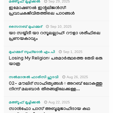
Sep 29, 2025
മഅ്റൂഫ് മൂച്ചിക്കല്‍
ഇമോഷണൽ ഇന്റലിജൻസ്:
പ്രവാചകജീവിതത്തിലെ പാഠങ്ങൾ
Sep 10, 2025
സൈനബ് മുഹമ്മദ്
യാ സയ്യിദീ യാ റസൂലല്ലാഹ്: റൗളാ ശരീഫിലെ
പ്രണയകാവ്യം
Sep 1, 2025
മുഹമ്മദ് സുഫ്‌യാൻ എം.പി
Losing My Religion: പരമാർത്ഥത്തെ തേടി ഒരു
യാത്ര
Aug 26, 2025
സൽമാനുൽ ഫാരിസി ഹുദവി
02- മൗലിദ് സാഹിത്യങ്ങൾ : അറബ് ലോകത്തു
നിന്ന് മലബാർ തീരങ്ങളിലേക്കുള്ള...
Aug 22, 2025
മഅ്റൂഫ് മൂച്ചിക്കല്‍
സാൻഫോ പാസ് അബൂമുജാഹിദായ കഥ