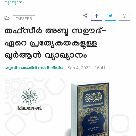
വ്യാഖ്യാനം
e
N
a
TAFSEER
v
തഫ്സീർ അബൂ സഊദ്-
i
g
ഏറെ പ്രത്യേകതകളുള്ള
a
ഖുര്‍ആന്‍ വ്യാഖ്യാനം
t
i
Sep 4, 2022 - 16:41
ഹുസ്‌ന ജെബിന്‍ സഹ്‌റവിയ്യ
o
n