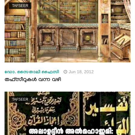
TAFSEER
Jun 18, 2012
ഡോ. സൈതാലി ഫൈസി
തഫ്‌സീറുകള്‍ വന്ന വഴി
TAFSEER