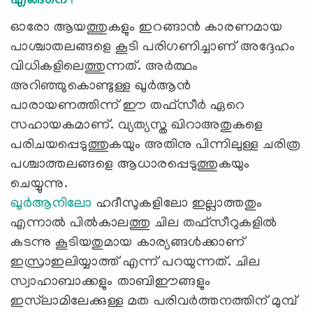
എങ്ങനെ?
ഓരോ ആയത്തുകളും ഇറങ്ങാൻ കാരണമായ
പാശ്ചാതലങ്ങളെ കൂടി പരിഗണിച്ചാണ് അദ്ദേഹം
വിധികളിലെത്തുന്നത്. അർത്ഥം
അറിഞ്ഞുകൊണ്ടുള്ള ഖുർആന്‍
പാരായണത്തിന്ന് ഈ തഫ്സീർ ഏറെ
സഹായകമാണ്. വ്യത്യസ്ത ഖിറാഅതുകളെ
പരിചയപ്പെടുത്തുകയും അതിനു പിന്നിലുള്ള ചരിത്ര
പശ്ചാത്തലങ്ങളെ ആധാരപ്പെടുത്തുകയും
ചെയ്യുന്നു.
ഖുർആനിലോ
ഹദീസുകളിലോ ഇല്ലാത്തതും
എന്നാൽ പിൽകാലത്തു ചില തഫ്സീറുകളിൽ
കടന്നു കൂടിയതുമായ കാര്യങ്ങൾക്കാണ്
ഇസ്രാഇലിയ്യാത്ത് എന്ന് പറയുന്നത്. ചില
സ്വാഹാബാക്കളും താബിഈങ്ങളും
ഇസ്‌ലാമിലേക്കുള്ള മത പരിവർത്തനത്തിന് മുമ്പ്