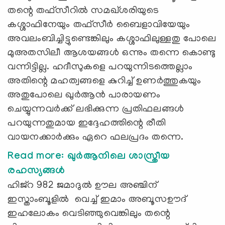
തന്റെ തഫ്സീറിൽ സമഖ്ശരിയുടെ
കശ്ശാഫിനേയും തഫ്സീര്‍ ബൈളാവിയേയും
അവലംബിച്ചിട്ടുണ്ടെങ്കിലും കശ്ശാഫിലുള്ളതു പോലെ
മുഅതസിലീ ആശയങ്ങൾ ഒന്നും തന്നെ കൊണ്ടു
വന്നിട്ടില്ല. ഹദീസുകളെ പറയുന്നിടത്തെല്ലാം
അതിന്റെ മഹത്വങ്ങളെ കുറിച്ച് ഉണർത്തുകയും
അതുപോലെ ഖുർആൻ പാരായണം
ചെയ്യുന്നവർക്ക് ലഭിക്കുന്ന പ്രതിഫലങ്ങൾ
പറയുന്നതുമായ ഇദ്ദേഹത്തിന്റെ രീതി
വായനക്കാർക്കും ഏറെ ഫലപ്രദം തന്നെ.
Read more: ഖുര്‍ആനിലെ ശാസ്ത്രീയ
രഹസ്യങ്ങള്‍
ഹിജ്‌റ 982 ജമാദുൽ ഊല അഞ്ചിന്
ഇസ്താംബൂളിൽ വെച്ച് ഇമാം അബൂസഊദ്
ഇഹലോകം വെടിഞ്ഞുവെങ്കിലും തന്റെ