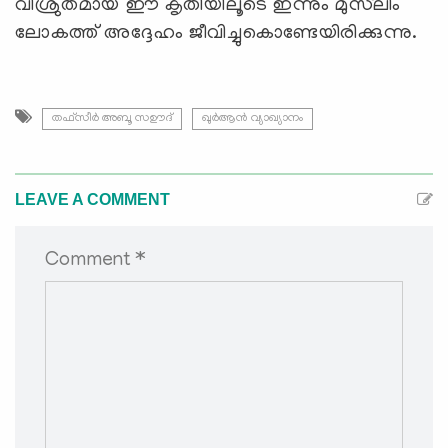
വിശ്രുതമായ ഈ കൃതിയിലൂടെ ഇന്നും മുസ്‍ലിം
ലോകത്ത് അദ്ദേഹം ജീവിച്ചുകൊണ്ടേയിരിക്കുന്നു.
തഫ്സീർ അബൂ സഊദ്
ഖുര്‍ആന്‍ വ്യാഖ്യാനം
LEAVE A COMMENT
Comment *