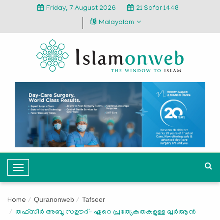
Friday, 7 August 2026
21 Safar 1448
Malayalam
T
o
g
Quranonweb
Tafseer
Home
g
തഫ്സീർ അബൂ സഊദ്- ഏറെ പ്രത്യേകതകളുള്ള ഖുര്‍ആന്‍
l