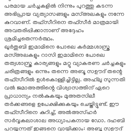
പരമായ ചർച്ചകളിൽ നിന്നും പുറത്തു കടന്ന
അഭിപ്രായ വ്യത്യാസങ്ങളും മസ്അലകളും നന്നേ
കുറവാണ്. തഫ്സീറിനെ തഫ്സീര്‍ മാത്രമായി
അവതരിപ്പിക്കാനാണ് അദ്ദേഹം
ശ്രമിച്ചതെന്നര്‍ത്ഥം.
ഖുർതുബി ഇമാമിനെ പോലെ കര്‍മ്മശാസ്ത്ര
മസ്അലകളും റാസി ഇമാമിനെ പോലെ
തത്വശാസ്ത്ര കാര്യങ്ങളും മറ്റു വ്യാകരണ ചര്‍ച്ചകളും
ചരിത്രങ്ങളും ഒന്നും തന്നെ അബൂ സഊദ് തന്റെ
തഫ്സീറിൽ ഉൾകൊള്ളിച്ചിട്ടില്ല. അഹ്‌ലു സുന്നതി
വൽ ജമാഅത്തിന്റെ വിശ്വാസത്തിന് ഏറെ
പ്രാധാന്യം നൽകുകയും മുഅതസിലീ
തർക്കങ്ങളെ ഉപേക്ഷിക്കുകയും ചെയ്തിട്ടുണ്ട്. ഈ
തഫ്സീറിനെ കുറിച്ച്, അല്‍അസ്ഹര്‍
സര്‍വ്വകലാശാല അധ്യാപകനായ ഡോ. ദഹബി
പറയുന്നത് ഇങ്ങനെ വായിക്കാം: അബൂ സഊദ്