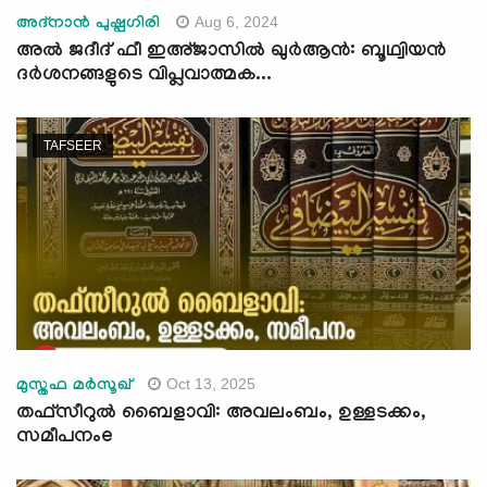
Aug 6, 2024
അദ്‌നാന്‍ പുഷ്പഗിരി
അൽ ജദീദ് ഫീ ഇഅ്ജാസിൽ ഖുർആൻ: ബൂഥ്വിയൻ
ദർശനങ്ങളുടെ വിപ്ലവാത്മക...
TAFSEER
Oct 13, 2025
മുസ്തഫ മർസൂഖ്
തഫ്സീറുൽ ബൈളാവി: അവലംബം, ഉള്ളടക്കം,
സമീപനംe