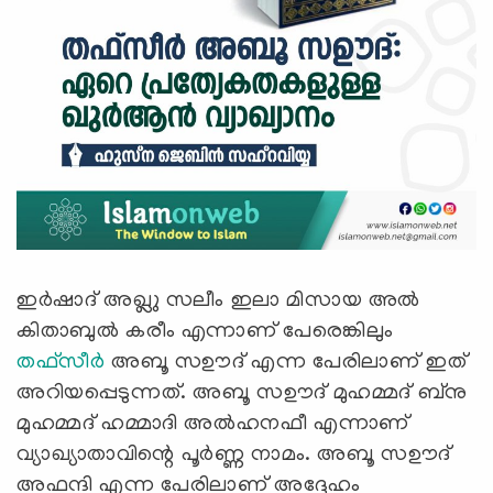
ഇർഷാദ് അഖ്ലു സലീം ഇലാ മിസായ അൽ
കിതാബുൽ കരീം എന്നാണ് പേരെങ്കിലും
തഫ്സീര്‍
അബൂ സഊദ് എന്ന പേരിലാണ് ഇത്
അറിയപ്പെടുന്നത്. അബൂ സഊദ് മുഹമ്മദ് ബ്‌നു
മുഹമ്മദ് ഹമ്മാദി അല്‍ഹനഫീ എന്നാണ്
വ്യാഖ്യാതാവിന്റെ പൂർണ്ണ നാമം. അബൂ സഊദ്
അഫന്ദി എന്ന പേരിലാണ് അദ്ദേഹം