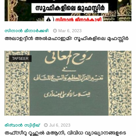
Mar 6, 2023
സിനാൻ മീനാർക്കുഴി
അലാഉദ്ദീൻ അൽമഹാഇമി: സൂഫികളിലെ മുഫസ്സിര്‍
TAFSEER
Jul 6, 2023
രിദ്‍വാന്‍ സ്വിദ്ദീഖ്
തഫ്സീറു റൂഹുൽ മആനി, വിവിധ വ്യാഖ്യാനങ്ങളുടെ