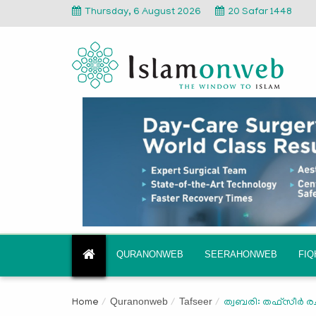
Thursday, 6 August 2026
20 Safar 1448
QURANONWEB
SEERAHONWEB
FI
Quranonweb
Tafseer
Home
ത്വബരി: തഫ്‌സീര്‍ 