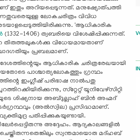
ാണ് ഇതും അറിയപ്പെടുന്നത്. മനുഷ്യോത്പത്തി
ാകുന്നതുവരെയുള്ള ലോകചരിത്രം വിവിധ
ടയാളപ്പെടുത്തിയിരിക്കുന്നു. 'ആധികാരിക
V
്‍
(1332-1406) ത്വബരിയെ വിശേഷിപ്പിക്കുന്നത്.
െ തിരുത്തലുകള്‍ക്കു വിധേയമായതാണ്
്ന വാദഗതിയും പ്രബലമാണ്.
്യ ദേശത്തിന്റെയും ആധികാരിക ചരിത്രരേഖയായി
I
്ങിയതോടെ പാശ്ചാത്യലോകത്തും ഗ്രന്ഥം
ഥത്തിന്റെ ഇംഗ്ലീഷ് പരിഭാഷ നാല്‍പതു
തിറക്കിയിരിക്കുന്നു, സ്‌റ്റേറ്റ് യൂനിവേഴ്‌സിറ്റി
രിയുടെ ശിഷ്യനായ അബ്ദുല്ലാഹ് ബിന്‍ അഹ്മദ്
ര്‍ഗ്രന്ഥവും (അല്‍സ്വില) പ്രസിദ്ധമാണ്.
യക്തിമുദ്ര പതിപ്പിക്കുകയുണ്ടായി.
‍പ്പെട്ടിരുന്നു അദ്ദേഹം. ആദ്യകാലങ്ങളില്‍
രുന്നതെങ്കിലും സ്വന്തമായൊരു മദ്ഹബ്