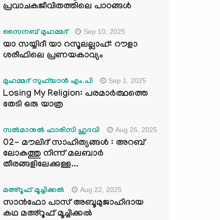
പ്രവാചകജീവിതത്തിലെ പാഠങ്ങൾ
Sep 10, 2025
സൈനബ് മുഹമ്മദ്
യാ സയ്യിദീ യാ റസൂലല്ലാഹ്: റൗളാ
ശരീഫിലെ പ്രണയകാവ്യം
Sep 1, 2025
മുഹമ്മദ് സുഫ്‌യാൻ എം.പി
Losing My Religion: പരമാർത്ഥത്തെ
തേടി ഒരു യാത്ര
Aug 26, 2025
സൽമാനുൽ ഫാരിസി ഹുദവി
02- മൗലിദ് സാഹിത്യങ്ങൾ : അറബ്
ലോകത്തു നിന്ന് മലബാർ
തീരങ്ങളിലേക്കുള്ള...
Aug 22, 2025
മഅ്റൂഫ് മൂച്ചിക്കല്‍
സാൻഫോ പാസ് അബൂമുജാഹിദായ
കഥ മഅ്റൂഫ് മൂച്ചിക്കല്‍