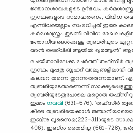
യുഗങ്ങളിലൊന്നായാണ് താന്‍ ജീവിച്ച മൂന്
ജ്ഞാനശാഖകളുടെ ഉദ്ഭവം, കര്‍മശാസ
ഗ്രന്ഥങ്ങളുടെ സമാഹരണം, വിവിധ തഫ്
എന്നിവയെല്ലാം സംഭവിച്ചത് ഇതേ കാലയള
കര്‍മശാസ്ത്രം തുടങ്ങി വിവിധ മേഖലകളില്
ജ്ഞാനീയങ്ങള്‍ക്കുള്ള ത്വബരിയുടെ ഏറ്റ
അന്‍ തഅ്‌വീലി ആയില്‍ ഖുര്‍ആന്‍''
രചയിതാവിലേക്കു ചേര്‍ത്ത് 'തഫ്‌സീര്‍ ത്
ഗ്രന്ഥം മുപ്പതു ബൃഹദ് വാല്യങ്ങളിലായി
കലവറ തന്നെ തുറന്നുതരുന്നതാണ്. ഏറ്റവു
ത്വബരിയുടേതാണെന്ന് സാക്ഷ്യപ്പെടുത്തുന്ന
ത്വബരിയുടേതുപോലെ മറ്റൊരു തഫ്‌സീറും വി
ഇമാം
നവവി
(631-676). 'തഫ്‌സീര്‍ ത്
കീഴെ ത്വബരിയെക്കാള്‍ ജ്ഞാനിയായൊ
ഇബ്‌നു ഖുസൈമ(223-311)യുടെ സാക്ഷ
406), ഇബ്‌നു തൈമിയ്യ (661-728), ജര