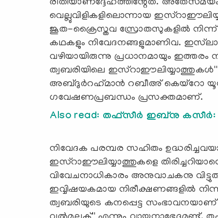
രീതിയാണദ്ദേഹത്തിന്റേത്. അതേസമയം, 
വെല്ലുവിളികളിലൊന്നായ ഇസ്‌റാഈലിയ്യാത്
ജൂത-ക്രൈസ്തവ സ്രോതസുകളില്‍ നിന്ന
കഥകളും നിവേദനങ്ങളുമാണിവ. ഇസ്‌ലാമ
വഴിയായിരുന്നു പ്രധാനമായും ഇത്തരം നി
ത്വബരിയിലെ ഇസ്‌റാഈലിയ്യാത്തുകള്‍'
അബ്ദുര്‍റഹ്‍മാന്‍ റബീഅ് കെയ്‌റോ യൂനിവേ
ഗവേഷണപ്രബന്ധം പ്രസക്തമാണ്.
Also read: തഫ്സീർ ഇബ്നു കസീര്‍: 
നിവേദക പരമ്പര സഹിതം ഉദ്ധരിച്ചവയാ
ഇസ്‌റാഈലിയ്യാത്തുകളെ തിരിച്ചറിയാനെ
വിവേചനാധികാരം അനുവാചകനു വിട്ടുത
ഇവ്വിഷയകമായ നിരീക്ഷണങ്ങളില്‍ നിന്ന് വ
ത്വബരിയുടെ കനപ്പെട്ട സംഭാവനയാണ് ''താ
വല്‍മുലൂക്'' എന്നും വായനാഭേദമുണ്ട്. 