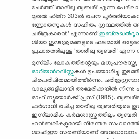
ചേര്‍ത്ത് 'താരീഖു ത്വബരി' എന്ന പേരില
മുതല്‍ ഹിജ്‌റ 303ല്‍ രചന പൂര്‍ത്തിയ
സ്രോതസുകള്‍ സഹിതം ഗ്രന്ഥത്തില്‍ അ
ചരിത്രകാരന്‍' എന്നാണ്
ഇബ്‌നുഖല്‍ദൂന
ശിയാ ഗൂഢശ്രമങ്ങളുടെ ഫലമായി ഒട്ടേറ
പ്രചാരത്തിലുള്ള 'താരീഖു ത്വബരി' എന
മുസ്‌ലിം ലോകത്തിന്റെയും മധ്യപൗരസ്ത
ഓറിയന്‍റലിസ്റ്റു
കള്‍ ഉപയോഗിച്ചു തുടങ
ചിരപരിചിതമായിത്തീര്‍ന്നു. ചരിത്രഗ്രന്
വാല്യങ്ങളിലായി അമേരിക്കയില്‍ നിന്നു പുറത്
ഓഫ് ന്യൂയോര്‍ക്ക് പ്രസ് (1985). ത്വബ
ഫര്‍ഗാനി രചിച്ച താരീഖു ത്വബരിയുടെ തുട
ഇസ്‌ലാമിക കര്‍മശാസ്ത്രത്തിലും ത്വബരി വ്
ഹന്‍ബലികളുമായി നിരന്തര സംവാദത്തിലേര്
ശാഫിഈ സരണിയാണ് അനുധാവനം ചെയ്തി