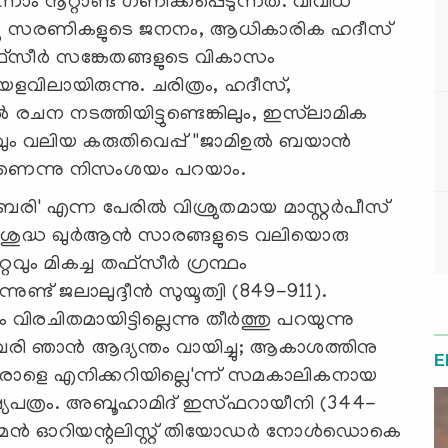
നാം നൂറ്റാണ്ട് ഗണിക്കപ്പെടുന്നത്. വിവിധ
്ത്ര സരണികളുടെ ജനനം, ആധികാരിക ഹദീസ്
‌സീര്‍ സങ്കേതങ്ങളുടെ വികാസം
വിലായിരുന്നു. ചരിത്രം, ഹദീസ്,
‍ രചന നടത്തിയിട്ടുണ്ടെങ്കിലും, ഇസ്‌ലാമിക
വും വലിയ കരുതിവെപ്പ് ''ജാമിഉല്‍ ബയാന്‍
 ആണെന്നു നിസംശയം പറയാം.
വബരി' എന്ന പേരില്‍ വിശ്രുതമായ മാസ്റ്റര്‍പീസ്
 വിശുദ്ധ ഖുര്‍ആന്‍ സാരങ്ങളുടെ വലിയൊരു
ം മികച്ച തഫ്‌സീര്‍ ഗ്രന്ഥം
ുണ്ട് ജലാലുദ്ദീന്‍ സുയൂത്വി (849-911).
രചിതമായിട്ടില്ലെന്നു തീര്‍ത്തു പറയുന്നു
വബരി ഞാന്‍ ആദ്യന്തം വായിച്ചു; ആകാശത്തിനു
E
രാളെ എനിക്കറിയില്ലെ'ന്ന് സമകാലികനായ
്യപത്രം. അബൂഹാമിദ് ഇസ്ഫറായീനി (344-
്‍മന്‍ ഓറിയന്റലിസ്റ്റ് തിയോഡര്‍ നോള്‍ഡൊകെ