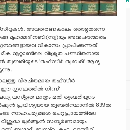
R
 തഫ്‌സീറുകള്‍. അവതരണകാലം തൊട്ടുതന്നെ
രിയക്കു മുഹമ്മദ് നബി(സ്വ)യും അനുചരന്മാരും
്‍ ഗ്രന്ഥങ്ങളായവ വികാസം പ്രാപിക്കുന്നത്
‌ലാമിക നൂറ്റാണ്ടിലെ വിശ്രുത പണ്ഡിതനായ
‍ ത്വബരിയുടെ 'തഫ്‌സീര്‍ ത്വബരി' ആദ്യ
ന്നു.
്കാലത്തു വിരചിതമായ തഫ്‌സീര്‍
ഈ ഗ്രന്ഥത്തില്‍ നിന്ന്
്യ വസ്തുത മാത്രം മതി ത്വബരിയുടെ
‍ഷ്യന്‍ പ്രവിശ്യയായ ത്വബരിസ്ഥാനില്‍ 839ല്‍
ംബ സാഹചര്യങ്ങള്‍ ചെറുപ്രായത്തിലേ
 വിശുദ്ധ ഖുര്‍ആന്‍ സമ്പൂര്‍ണമായും
 റയ്യ്, ബഗ്ദാദ്, ബസ്വ്‌റ, കൂഫ, വാസിഥ്