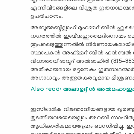
എന്നിവിടങ്ങളിലെ വിശ്രുത ഗുരുനാഥന്മാ
ഉപരിപഠനം.
അബൂഅബ്ദില്ലാഹ് മുഹമ്മദ് ബിന്‍ ഹുമൈദ
നഗരത്തില്‍ ഇബ്‌നുഹുമൈദിനൊപ്പം ചെലവഴ
രൂപപ്പെടുത്തുന്നതില്‍ നിര്‍ണായകമായിത
സ്ഥാപകന്‍ അഹ്‍മ്മദ് ബിന്‍ ഹന്‍ബല്
വിധാതാവ് ദാവൂദ് അല്‍ദാഹിരി (815–8
അതികായരായ ഒട്ടനേകം ഗുരുനാഥന്മാര്‍.
അഗാധവും അത്ഭുതകരവുമായ മിശ്രണമ
Also read: അലാഉദ്ദീൻ അൽമഹാഇമി:
ഇസ്‌ലാമിക വിജ്ഞാനീയങ്ങളായ ഖുര്‍ആന
തുടങ്ങിയവയെയെല്ലാം അറബി സാഹിത്യവു
ആധികാരികമായദ്ദേഹം ബന്ധിപ്പിച്ചു. ഇ