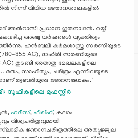
രില്‍ നിന്ന് വിവിധ ജ്ഞാനശാഖകളില്‍
് അല്‍റാസി പ്രധാന ഗുരുനാഥന്‍. റയ്യ്
ിച്ച അഞ്ചു വര്‍ഷങ്ങള്‍ വ്യക്തിത്വം
്തീര്‍ന്നു. ഹന്‍ബലി കര്‍മശാസ്ത്ര സരണിയുടെ
‍ (780-855 AC), ദാഹിരി സരണിയുടെ
83 AC) തുടങ്ങി അതാതു മേഖലകളിലെ
. മതം, സാഹിത്യം, ചരിത്രം എന്നിവയുടെ
ാണ് ത്വബരിയുടെ ജ്ഞാനലോകം.'
 സൂഫികളിലെ മുഫസ്സിര്‍
്‍,
ഹദീസ്
,
ഫിഖ്ഹ്
, കലാം
ം വിശ്വചരിത്രവുമായി
സ്‌ലാമിക ജ്ഞാനചരിത്രത്തിലെ അത്യുജ്ജ്വല