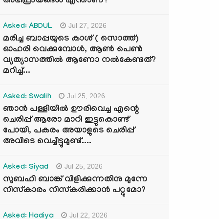
അഭിപ്രായങ്ങൾ എന്താണ്?
Jul 27, 2026
Asked: ABDUL
മരിച്ച ബാപ്പയുടെ കാശ് ( സൊത്ത്)
ഓഹരി വെക്കുമ്പോൾ, ആണ്‍ പെണ്‍
വ്യത്യാസത്തില്‍ ആണോ നല്‍കേണ്ടത്?
മറിച്ച്...
Jul 25, 2026
Asked: Swalih
ഞാൻ പള്ളിയിൽ ഊരിവെച്ച എന്റെ
ചെരിപ്പ് ആരോ മാറി ഇട്ടുകൊണ്ട്
പോയി, പകരം അയാളുടെ ചെരിപ്പ്
അവിടെ വെച്ചിട്ടുമുണ്ട്....
Jul 25, 2026
Asked: Siyad
സുബഹി ബാങ്ക് വിളിക്കുന്നതിനു മുന്നേ
നിസ്കാരം നിസ്കരിക്കാൻ പറ്റുമോ?
Jul 22, 2026
Asked: Hadiya