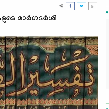
A
ുടെ മാര്‍ഗദര്‍ശി