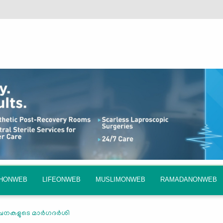
QHONWEB
LIFEONWEB
MUSLIMONWEB
RAMADANONWEB
രചനകളുടെ മാര്‍ഗദര്‍ശി