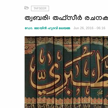
TAFSEER
ത്വബരി: തഫ്‌സീര്‍ രചനകള
Jun 26, 2016 - 06:16
ഡോ. മോയിന്‍ ഹുദവി മലയമ്മ