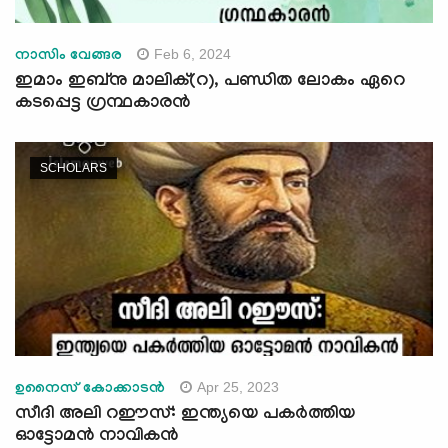
Feb 6, 2024
നാസിം വേങ്ങര
ഇമാം ഇബ്നു മാലിക്(റ), പണ്ഡിത ലോകം ഏറെ
കടപ്പെട്ട ഗ്രന്ഥകാരന്‍
SCHOLARS
Apr 25, 2023
ഉനൈസ് കോക്കാടൻ
സീദി അലി റഈസ്: ഇന്ത്യയെ പകർത്തിയ
ഓട്ടോമൻ നാവികൻ