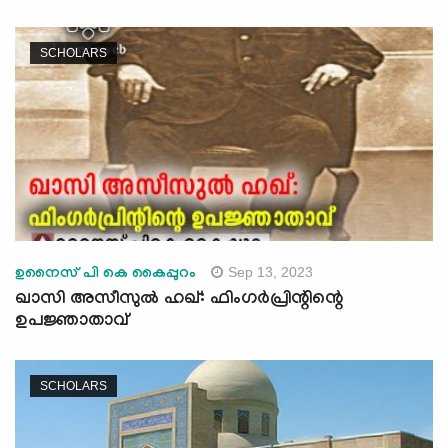
SCHOLARS
Sep 13, 2023
ഉനൈസ് പി കെ കൈപ്പുറം
ഖാസി അസീസുല്‍ ഹഖ്: ഫിംഗര്‍പ്രിന്റിന്റെ
ഉപജ്ഞാതാവ്
SCHOLARS