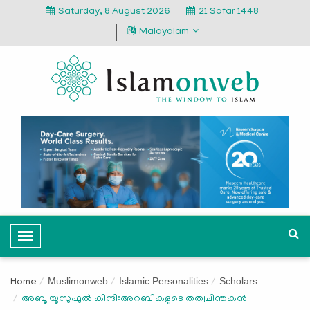
Saturday, 8 August 2026
21 Safar 1448
Malayalam
T
o
g
Muslimonweb
Islamic Personalities
Scholars
Home
g
അബൂ യൂസുഫുൽ കിന്ദി:അറബികളുടെ തത്വചിന്തകൻ
l