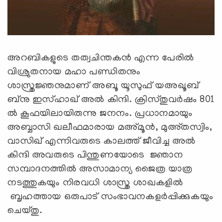
അറബികളുടെ തത്വചിന്തകൻ എന്ന പേരിൽ
വിശ്രുതനായ മഹാ പണ്ഡിതനും
ശാസ്ത്രജ്ഞനുമാണ് അബൂ യൂസുഫ് യഅഖൂബ്
ബ്നു ഇസ്ഹാഖ് അൽ കിന്ദി. ക്രിസ്തുവർഷം 801
ൽ കൂഫയിലായിരുന്നു ജനനം. പ്രധാനമായും
അബ്ബാസി ഖലീഫമാരായ മഅ്മൂൻ, മുഅ്തസ്വിം,
വാസിഖ് എന്നിവരുടെ കാലത്ത് ജീവിച്ച അൽ
കിന്ദി അവരുടെ പിന്തുണയോടെ ജ്ഞാന
സമ്പാദനത്തിൽ അസാമാന്യ ജൈത്ര യാത്ര
നടത്തുകയും നിരവധി ശാസ്ത്ര ശാഖകളിൽ
ബൃഹത്തായ ഒരുപാട് സംഭാവനകളർപ്പിക്കുകയും
ചെയ്തു.