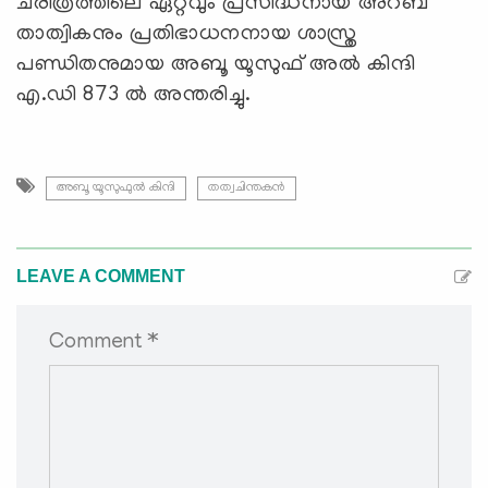
ചരിത്രത്തിലെ ഏറ്റവും പ്രസിദ്ധനായ അറബ്
താത്വികനും പ്രതിഭാധനനായ ശാസ്ത്ര
പണ്ഡിതനുമായ അബൂ യൂസുഫ് അൽ കിന്ദി
എ.ഡി 873 ൽ അന്തരിച്ചു.
അബൂ യൂസുഫുൽ കിന്ദി
തത്വചിന്തകൻ
LEAVE A COMMENT
Comment *