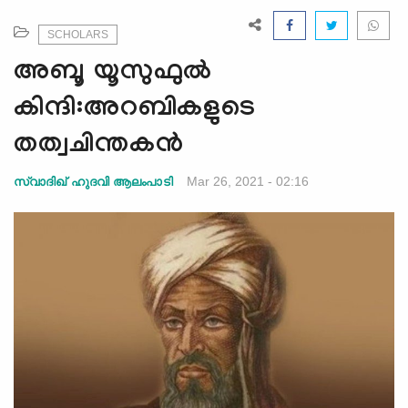
e
N
SCHOLARS
a
അബൂ യൂസുഫുൽ
v
i
കിന്ദി:അറബികളുടെ
g
തത്വചിന്തകൻ
a
t
Mar 26, 2021 - 02:16
സ്വാദിഖ് ഹുദവി ആലംപാടി
i
o
n