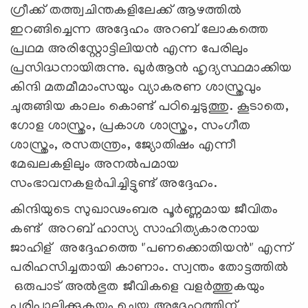
ഗ്രീക്ക് തത്ത്വചിന്തകളിലേക്ക് ആഴത്തിൽ
ഇറങ്ങിച്ചെന്ന അദ്ദേഹം അറബ് ലോകത്തെ
പ്രഥമ അരിസ്റ്റോട്ടിലിയൻ എന്ന പേരിലും
പ്രസിദ്ധനായിരുന്നു. ഖുർആൻ ഹൃദ്യസ്ഥമാക്കിയ
കിന്ദി മതമീമാംസയും വ്യാകരണ ശാസ്ത്രവും
ചുരുങ്ങിയ കാലം കൊണ്ട് പഠിച്ചെടുത്തു. കൂടാതെ,
ഗോള ശാസ്ത്രം, പ്രകാശ ശാസ്ത്രം, സംഗീത
ശാസ്ത്രം, രസതന്ത്രം, ജ്യോതിഷം എന്നീ
മേഖലകളിലും അനൽപമായ
സംഭാവനകളർപിച്ചിട്ടുണ്ട് അദ്ദേഹം.
കിന്ദിയുടെ സുഖാഢംബര പൂർണ്ണമായ ജീവിതം
കണ്ട് അറബ് ഹാസ്യ സാഹിത്യകാരനായ
ജാഹിള് അദ്ദേഹത്തെ "പണക്കൊതിയൻ" എന്ന്
പരിഹസിച്ചതായി കാണാം. സ്വന്തം തോട്ടത്തിൽ
ഒരുപാട് അല്‍ഭുത ജീവികളെ വളർത്തുകയും
പരിപാലിക്കുകയും ചെയ്ത അദ്ദേഹത്തിന്