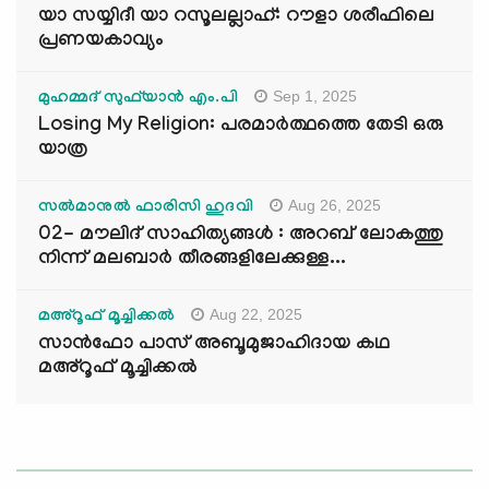
യാ സയ്യിദീ യാ റസൂലല്ലാഹ്: റൗളാ ശരീഫിലെ
പ്രണയകാവ്യം
Sep 1, 2025
മുഹമ്മദ് സുഫ്‌യാൻ എം.പി
Losing My Religion: പരമാർത്ഥത്തെ തേടി ഒരു
യാത്ര
Aug 26, 2025
സൽമാനുൽ ഫാരിസി ഹുദവി
02- മൗലിദ് സാഹിത്യങ്ങൾ : അറബ് ലോകത്തു
നിന്ന് മലബാർ തീരങ്ങളിലേക്കുള്ള...
Aug 22, 2025
മഅ്റൂഫ് മൂച്ചിക്കല്‍
സാൻഫോ പാസ് അബൂമുജാഹിദായ കഥ
മഅ്റൂഫ് മൂച്ചിക്കല്‍