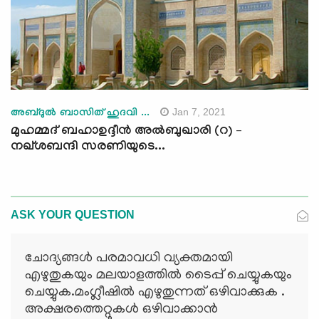
Jan 7, 2021
അബ്ദുൽ ബാസിത് ഹുദവി ...
മുഹമ്മദ് ബഹാഉദ്ദീൻ അല്‍ബുഖാരി (റ) –
നഖ്ശബന്ദി സരണിയുടെ...
ASK YOUR QUESTION
ചോദ്യങ്ങള്‍ പരമാവധി വ്യക്തമായി
എഴുതുകയും മലയാളത്തില്‍ ടൈപ്പ് ചെയ്യുകയും
ചെയ്യുക.മംഗ്ലീഷില്‍ എഴുതുന്നത് ഒഴിവാക്കുക .
അക്ഷരത്തെറ്റുകള്‍ ഒഴിവാക്കാന്‍