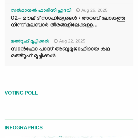
Aug 26, 2025
സൽമാനുൽ ഫാരിസി ഹുദവി
02- മൗലിദ് സാഹിത്യങ്ങൾ : അറബ് ലോകത്തു
നിന്ന് മലബാർ തീരങ്ങളിലേക്കുള്ള...
Aug 22, 2025
മഅ്റൂഫ് മൂച്ചിക്കല്‍
സാൻഫോ പാസ് അബൂമുജാഹിദായ കഥ
മഅ്റൂഫ് മൂച്ചിക്കല്‍
VOTING POLL
INFOGRAPHICS