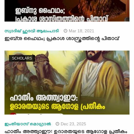
Mar 18, 2021
സ്വാദിഖ് ഹുദവി ആലംപാടി
ഇബ്നു ഹൈഥം; പ്രകാശ ശാസ്ത്രത്തിന്റെ പിതാവ്
SCHOLARS
Dec 23, 2025
ഇംതിയാസ് മൊഗ്രാൽ
ഹാതിം അത്ത്വാഈ: ഉദാരതയുടെ ആഗോള പ്രതീകം