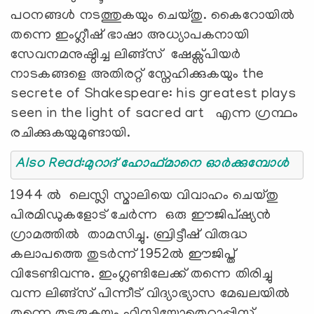
പഠനങ്ങൾ നടത്തുകയും ചെയ്തു. കൈറോയിൽ
തന്നെ ഇംഗ്ലീഷ് ഭാഷാ അധ്യാപകനായി
സേവനമനുഷ്ഠിച്ച ലിങ്ങ്സ് ഷേക്സ്പിയർ
നാടകങ്ങളെ അതിരറ്റ് സ്നേഹിക്കുകയും the
secrete of Shakespeare: his greatest plays
seen in the light of sacred art എന്ന ഗ്രന്ഥം
രചിക്കുകയുമുണ്ടായി.
Also Read:മുറാദ് ഹോഫ്മാനെ ഓര്‍ക്കുമ്പോള്‍
1944 ൽ ലെസ്ലി സ്മാലിയെ വിവാഹം ചെയ്തു
പിരമിഡുകളോട് ചേർന്ന ഒരു ഈജിപ്ഷ്യൻ
ഗ്രാമത്തിൽ താമസിച്ചു. ബ്രിട്ടീഷ് വിരുദ്ധ
കലാപത്തെ തുടർന്ന് 1952ൽ ഈജിപ്ത്
വിടേണ്ടിവന്നു. ഇംഗ്ലണ്ടിലേക്ക് തന്നെ തിരിച്ചു
വന്ന ലിങ്ങ്സ് പിന്നീട് വിദ്യാഭ്യാസ മേഖലയിൽ
തന്നെ തുടരുകയും ഫിസിയോതെറാപ്പിസ്റ്റ്