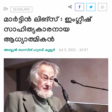
e
N
SCHOLARS
a
മാർട്ടിൻ ലിങ്സ് : ഇംഗ്ലീഷ്
v
i
സാഹിത്യകാരനായ
g
ആധ്യാത്മികൻ
a
t
Jul 3, 2021 - 10:57
അബ്ദുൽ ബാസിത് ഹുദവി കൂളൂർ
i
o
n