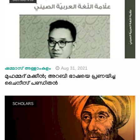
Aug 31, 2021
ഷമ്മാസ് അള്ളാംകുളം
മുഹമ്മദ് മക്കീൻ; അറബി ഭാഷയെ പ്രണയിച്ച
ചൈനീസ് പണ്ഡിതൻ
SCHOLARS