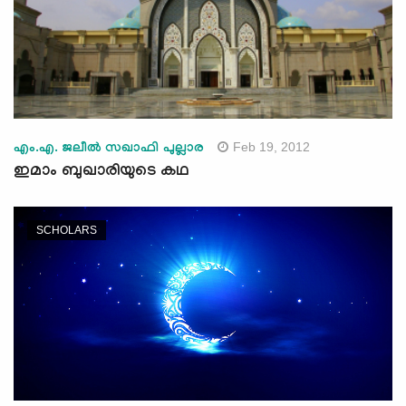
Feb 19, 2012
എം.എ. ജലീല്‍ സഖാഫി പുല്ലാര
ഇമാം ബുഖാരിയുടെ കഥ
SCHOLARS