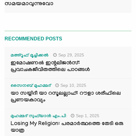
സമയമാവുന്നുവോ
RECOMMENDED POSTS
Sep 29, 2025
മഅ്റൂഫ് മൂച്ചിക്കല്‍
ഇമോഷണൽ ഇന്റലിജൻസ്:
പ്രവാചകജീവിതത്തിലെ പാഠങ്ങൾ
Sep 10, 2025
സൈനബ് മുഹമ്മദ്
യാ സയ്യിദീ യാ റസൂലല്ലാഹ്: റൗളാ ശരീഫിലെ
പ്രണയകാവ്യം
Sep 1, 2025
മുഹമ്മദ് സുഫ്‌യാൻ എം.പി
Losing My Religion: പരമാർത്ഥത്തെ തേടി ഒരു
യാത്ര