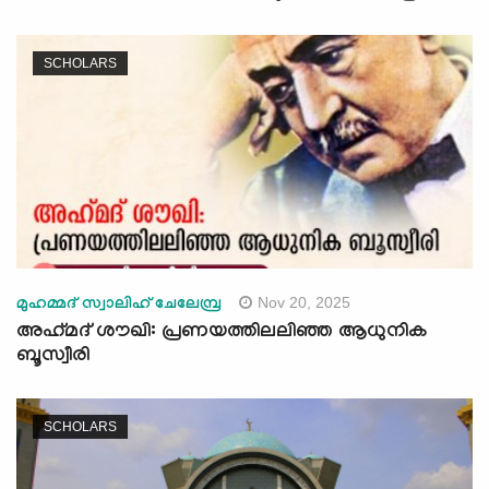
SCHOLARS
Nov 20, 2025
മുഹമ്മദ്‌ സ്വാലിഹ് ചേലേമ്പ്ര
അഹ്‍മദ് ശൗഖി: പ്രണയത്തിലലിഞ്ഞ ആധുനിക
ബൂസ്വീരി
SCHOLARS