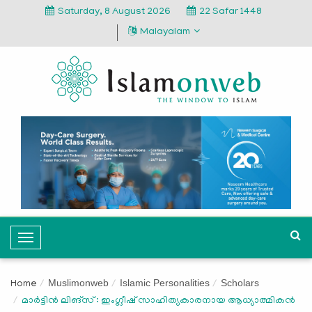
Saturday, 8 August 2026
22 Safar 1448
Malayalam
T
o
g
Muslimonweb
Islamic Personalities
Scholars
Home
g
മാർട്ടിൻ ലിങ്സ് : ഇംഗ്ലീഷ് സാഹിത്യകാരനായ ആധ്യാത്മികൻ
l