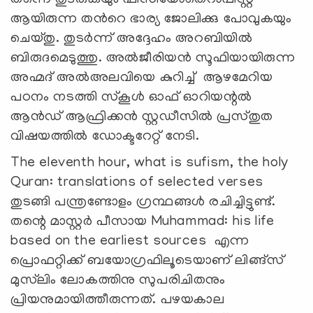
ആയിരുന്ന തൻറെ ഭാര്യ ജോലിക്കു പോവുകയും
ചെയ്തു. തുടർന്ന് അദ്ദേഹം അറബിയിൽ
ബിരുദമെടുത്തു. അൽജീരിയൻ സൂഫിയായിരുന്ന
അഹ്മദ് അൽഅലവിയെ കുറിച്ച് ആഴമേറിയ
പഠനം നടത്തി സ്കൂൾ ഓഫ് ഓറിയന്റൽ
ആൻഡ് ആഫ്രിക്കൻ സ്റ്റഡീസിൽ പ്രസ്തുത
വിഷയത്തിൽ ഡോക്ടറേറ്റ് നേടി.
The eleventh hour, what is sufism, the holy
Quran: translations of selected verses
തുടങ്ങി പന്ത്രണ്ടോളം ഗ്രന്ഥങ്ങൾ രചിച്ചിട്ടുണ്ട്.
തന്റെ മാസ്റ്റർ പീസായ Muhammad: his life
based on the earliest sources എന്ന
പ്രൊഫറ്റിക്ക് ബയോഗ്രഫിലൂടെയാണ് ലിങ്ങ്സ്
മുസ്‍ലിം ലോകത്തിനു സുപരിചിതനും
പ്രിയനുമായിത്തീരുന്നത്. പഴയകാല