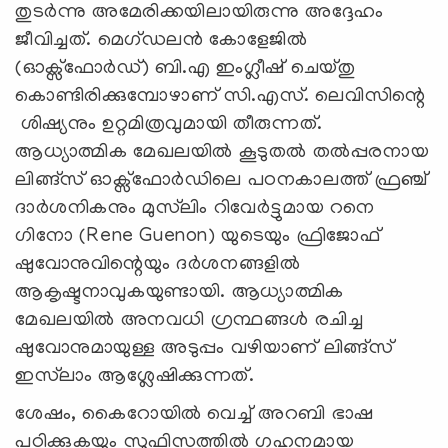
തുടർന്നു അമേരിക്കയിലായിരുന്നു അദ്ദേഹം
ജീവിച്ചത്. മെഗ്ഡലൻ കോളേജിൽ
(ഓക്സ്ഫോർഡ്) ബി.എ ഇംഗ്ലീഷ് ചെയ്തു
കൊണ്ടിരിക്കുമ്പോഴാണ് സി.എസ്. ലെവിസിന്റെ
ശിഷ്യനും ഉറ്റമിത്രവുമായി തീരുന്നത്.
ആധ്യാത്മിക മേഖലയിൽ കൂടുതൽ തൽപ്പരനായ
ലിങ്ങ്സ് ഓക്സ്ഫോർഡിലെ പഠനകാലത്ത് ഫ്രഞ്ച്
ദാർശനികനും മുസ്‍ലിം റിവേർട്ടുമായ റനെ
ഗിനോ (Rene Guenon) യുടെയും ഫ്രിജോഫ്
ഷുവോനുവിന്റെയും ദർശനങ്ങളിൽ
ആകൃഷ്ടനാവുകയുണ്ടായി. ആധ്യാത്മിക
മേഖലയിൽ അനവധി ഗ്രന്ഥങ്ങൾ രചിച്ച
ഷുവോനുമായുള്ള അടുപ്പം വഴിയാണ് ലിങ്ങ്സ്
ഇസ്‍ലാം ആശ്ലേഷിക്കുന്നത്.
ശേഷം, കൈറോയിൽ വെച്ച് അറബി ഭാഷ
പഠിക്കുകയും സൂഫിസത്തിൽ ഗഹനമായ