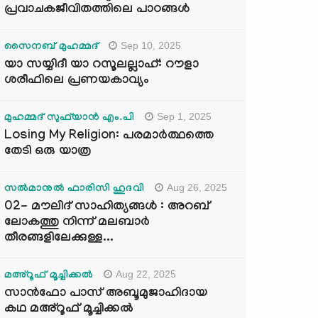
പ്രവാചകജീവിതത്തിലെ പാഠങ്ങൾ
Sep 10, 2025
സൈനബ് മുഹമ്മദ്
യാ സയ്യിദീ യാ റസൂലല്ലാഹ്: റൗളാ
ശരീഫിലെ പ്രണയകാവ്യം
Sep 1, 2025
മുഹമ്മദ് സുഫ്‌യാൻ എം.പി
Losing My Religion: പരമാർത്ഥത്തെ
തേടി ഒരു യാത്ര
Aug 26, 2025
സൽമാനുൽ ഫാരിസി ഹുദവി
02- മൗലിദ് സാഹിത്യങ്ങൾ : അറബ്
ലോകത്തു നിന്ന് മലബാർ
തീരങ്ങളിലേക്കുള്ള...
Aug 22, 2025
മഅ്റൂഫ് മൂച്ചിക്കല്‍
സാൻഫോ പാസ് അബൂമുജാഹിദായ
കഥ മഅ്റൂഫ് മൂച്ചിക്കല്‍