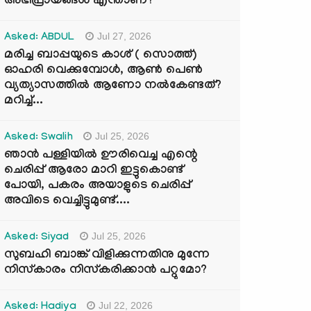
അഭിപ്രായങ്ങൾ എന്താണ്?
Jul 27, 2026
Asked: ABDUL
മരിച്ച ബാപ്പയുടെ കാശ് ( സൊത്ത്)
ഓഹരി വെക്കുമ്പോൾ, ആണ്‍ പെണ്‍
വ്യത്യാസത്തില്‍ ആണോ നല്‍കേണ്ടത്?
മറിച്ച്...
Jul 25, 2026
Asked: Swalih
ഞാൻ പള്ളിയിൽ ഊരിവെച്ച എന്റെ
ചെരിപ്പ് ആരോ മാറി ഇട്ടുകൊണ്ട്
പോയി, പകരം അയാളുടെ ചെരിപ്പ്
അവിടെ വെച്ചിട്ടുമുണ്ട്....
Jul 25, 2026
Asked: Siyad
സുബഹി ബാങ്ക് വിളിക്കുന്നതിനു മുന്നേ
നിസ്കാരം നിസ്കരിക്കാൻ പറ്റുമോ?
Jul 22, 2026
Asked: Hadiya