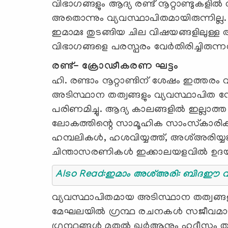
വിഭാഗങ്ങളും ആദ്യ രണ്ട് നൂറ്റാണ്ടുകളില്
അതൊന്നും വ്യവസ്ഥാപിതമായിരുന്നില്ല.
ഇമാമഃ തുടങ്ങിയ ചില വിഷയങ്ങളിലുള്ള 
വിഭാഗങ്ങളെ പരസ്പരം വേര്‍തിരിച്ചിരുന്ന
രണ്ട്- ക്രോഢീകരണ ഘട്ടം
ഹി. രണ്ടാം നൂറ്റാണ്ടിന് ശേഷം ഇത്തരം വ
അടിസ്ഥാന തത്വങ്ങളും വ്യവസ്ഥാപിത ന
പരിണമിച്ചു. ആദ്യ കാലങ്ങളില്‍ ഇല്ലാത്ത 
ലോകത്തിന്റെ സാമൂഹിക സാംസ്‌കാരിക മ
ഹമ്പലികള്‍, ഹശവിയ്യത്ത്, അശ്അരിയ്യഃ,
ചിന്താസരണികള്‍ ഇക്കാലയളവില്‍ ഉ
Also Read:ഇമാം അശ്അരി: ബിദഈ വിരുദ
വ്യവസ്ഥാപിതമായ അടിസ്ഥാന തത്വങ്ങള
മേഘലയില്‍ ഗ്രന്ഥ രചനകള്‍ സജീവമായി. വ
ഗ്രന്ഥങ്ങള്‍ മുതല്‍ ഖുര്‍ആനും ഹദീസും