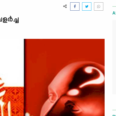
A
ര്‍ച്ച