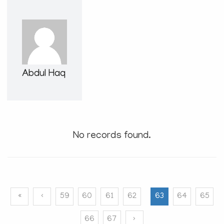
e
N
a
v
i
g
Abdul Haq
a
t
i
o
n
No records found.
«
‹
59
60
61
62
63
64
65
66
67
›