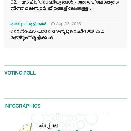
02- മൗലിദ് സാഹിത്യങ്ങൾ : അറബ് ലോകത്തു
നിന്ന് മലബാർ തീരങ്ങളിലേക്കുള്ള...
Aug 22, 2025
മഅ്റൂഫ് മൂച്ചിക്കല്‍
സാൻഫോ പാസ് അബൂമുജാഹിദായ കഥ
മഅ്റൂഫ് മൂച്ചിക്കല്‍
VOTING POLL
INFOGRAPHICS