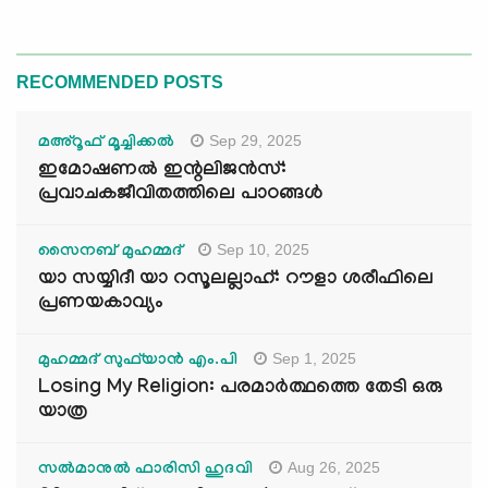
RECOMMENDED POSTS
Sep 29, 2025
മഅ്റൂഫ് മൂച്ചിക്കല്‍
ഇമോഷണൽ ഇന്റലിജൻസ്:
പ്രവാചകജീവിതത്തിലെ പാഠങ്ങൾ
Sep 10, 2025
സൈനബ് മുഹമ്മദ്
യാ സയ്യിദീ യാ റസൂലല്ലാഹ്: റൗളാ ശരീഫിലെ
പ്രണയകാവ്യം
Sep 1, 2025
മുഹമ്മദ് സുഫ്‌യാൻ എം.പി
Losing My Religion: പരമാർത്ഥത്തെ തേടി ഒരു
യാത്ര
Aug 26, 2025
സൽമാനുൽ ഫാരിസി ഹുദവി