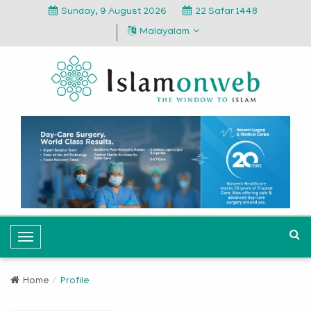
Sunday, 9 August 2026
22 Safar 1448
Malayalam
T
o
g
Home
Profile
g
l