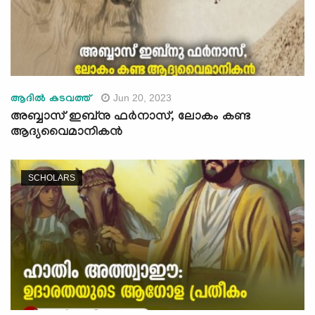
Jun 20, 2023
ആദില്‍ കടവത്ത്
അബ്ബാസ് ഇബ്‌നു ഫര്‍നാസ്, ലോകം കണ്ട
ആദ്യവൈമാനികന്‍
SCHOLARS