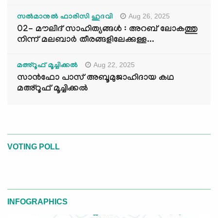
Aug 26, 2025
സൽമാനുൽ ഫാരിസി ഹുദവി
02- മൗലിദ് സാഹിത്യങ്ങൾ : അറബ് ലോകത്തു
നിന്ന് മലബാർ തീരങ്ങളിലേക്കുള്ള...
Aug 22, 2025
മഅ്റൂഫ് മൂച്ചിക്കല്‍
സാൻഫോ പാസ് അബൂമുജാഹിദായ കഥ
മഅ്റൂഫ് മൂച്ചിക്കല്‍
VOTING POLL
INFOGRAPHICS