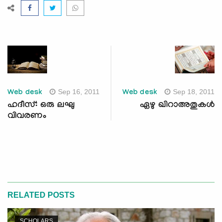
Sep 16, 2011
Sep 18, 2011
Web desk
Web desk
ഹദീസ്: ഒരു ലഘു
ഏഴു ഖിറാഅതുകള്‍
വിവരണം
RELATED POSTS
SCHOLARS