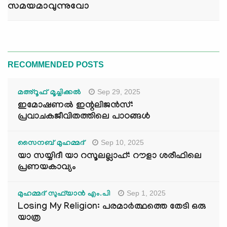
സമയമാവുന്നുവോ
RECOMMENDED POSTS
Sep 29, 2025
മഅ്റൂഫ് മൂച്ചിക്കല്‍
ഇമോഷണൽ ഇന്റലിജൻസ്:
പ്രവാചകജീവിതത്തിലെ പാഠങ്ങൾ
Sep 10, 2025
സൈനബ് മുഹമ്മദ്
യാ സയ്യിദീ യാ റസൂലല്ലാഹ്: റൗളാ ശരീഫിലെ
പ്രണയകാവ്യം
Sep 1, 2025
മുഹമ്മദ് സുഫ്‌യാൻ എം.പി
Losing My Religion: പരമാർത്ഥത്തെ തേടി ഒരു
യാത്ര