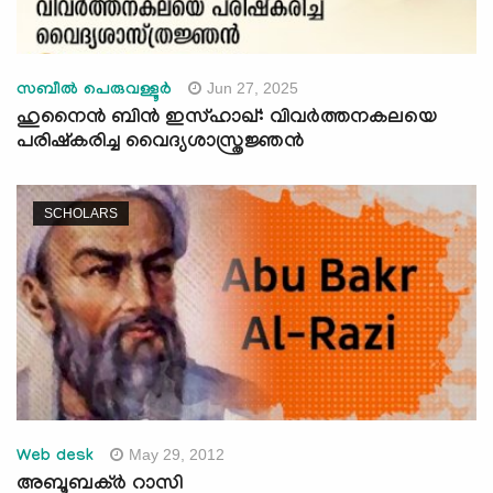
Jun 27, 2025
സബീൽ പെരുവള്ളൂർ
ഹുനൈൻ ബിൻ ഇസ്ഹാഖ്: വിവർത്തനകലയെ
പരിഷ്‌കരിച്ച വൈദ്യശാസ്ത്രജ്ഞൻ
SCHOLARS
May 29, 2012
Web desk
അബൂബക്ര്‍ റാസി