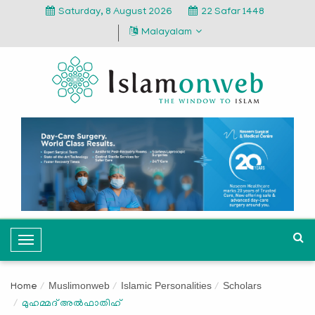
Saturday, 8 August 2026
22 Safar 1448
Malayalam
T
o
g
Muslimonweb
Islamic Personalities
Scholars
Home
g
മുഹമ്മദ് അല്‍ഫാതിഹ്
l