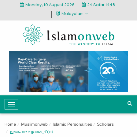
Monday, 10 August 2026
24 Safar 1448
Malayalam
T
o
g
Muslimonweb
Islamic Personalities
Scholars
Home
g
ഇമാം അബൂദാബൂദ് (റ)
l