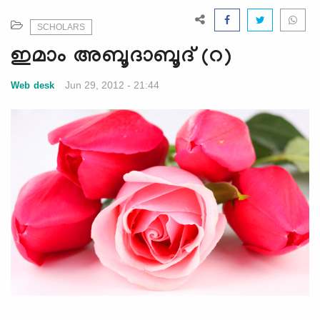
e
N
SCHOLARS
a
ഇമാം അബൂദാബൂദ് (റ)
v
i
Jun 29, 2012 - 21:44
Web desk
g
a
t
i
o
n