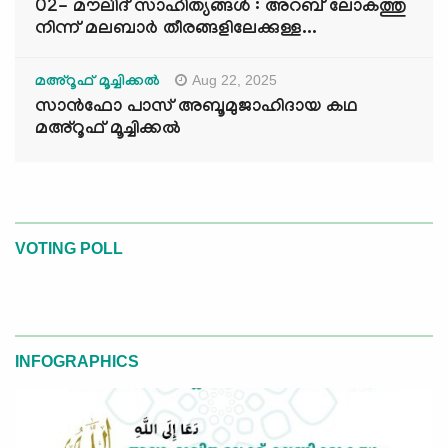
02- മൗലിദ് സാഹിത്യങ്ങൾ : അറബ് ലോകത്തു
നിന്ന് മലബാർ തീരങ്ങളിലേക്കുള്ള...
Aug 22, 2025
മഅ്റൂഫ് മൂച്ചിക്കല്‍
സാൻഫോ പാസ് അബൂമുജാഹിദായ കഥ
മഅ്റൂഫ് മൂച്ചിക്കല്‍
VOTING POLL
INFOGRAPHICS