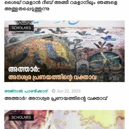
ശൈഖ് റമളാൻ ദീബ് അങ്ങീ റമളാനിലും ഞങ്ങളെ
അത്ഭുതപ്പെടുത്തുന്നു
SCHOLARS
Jun 22, 2023
അജ്സല്‍ പാണ്ടിക്കാട്
അത്താർ: അനശ്വര പ്രണയത്തിന്റെ വക്താവ്
SCHOLARS