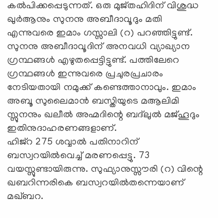
കല്‍പിക്കപ്പെടുന്നത്. ഒരു മുജ്തഹിദിന് വിശുദ്ധ
ഖുര്‍ആനും സുനനു അബീദാവൂദും മതി
എന്നുവരെ ഇമാം ഗസ്സാലി (റ) പറഞ്ഞിട്ടുണ്ട്.
സുനനു അബീദാവൂദിന് അനവധി വ്യാഖ്യാന
ഗ്രന്ഥങ്ങള്‍ എഴുതപ്പെട്ടിട്ടുണ്ട്. പത്തിലേറെ
ഗ്രന്ഥങ്ങള്‍ ഇന്നുവരെ പ്രചുരപ്രചാരം
നേടിയതായി നമുക്ക് കണ്ടെത്താനാവും. ഇമാം
അബൂ സുലൈമാന്‍ ബസ്തിയുടെ മആലിമി
സ്സുനനും ഖലീല്‍ അഹ്മദിന്റെ ബദ്‌ലുല്‍ മജ്ഹൂദും
ഇതിനുദാഹരണങ്ങളാണ്.
ഹിജ്‌റ 275 ശവ്വാല്‍ പതിനാറിന്
ബസ്വറയില്‍വെച്ച് മരണപ്പെട്ടു. 73
വയസ്സുണ്ടായിരുന്നു. സുഫ്യാനുസ്സൗരി (റ) വിന്റെ
ഖബറിന്നരികെ ബസ്വറയില്‍തന്നെയാണ്
മഖ്ബറ.