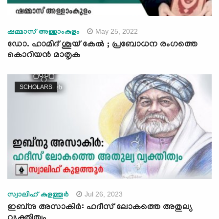
May 25, 2022
ഷമ്മാസ് അള്ളാംകുളം
ഡോ. ഹാമിദ് ശൂയ് കേൽ ; പ്രബോധന രംഗത്തെ
കൊറിയൻ മാതൃക
SCHOLARS
Jul 26, 2023
സ്വാലിഹ് കുളത്തൂര്‍
ഇബ്നു അസാകിർ: ഹദീസ് ലോകത്തെ അതുല്യ
വ്യക്തിത്വം