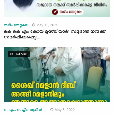
May 11, 2025
തമീം തേറ്റമല
കെ കെ എം കോയ മുസ്‌ലിയാർ: സമുദായ നന്മക്ക്
സമര്‍പ്പിക്കപ്പെട്ട...
SCHOLARS
May 3, 2022
ഒ. എം. സയ്യിദ് ആദിൽ ...