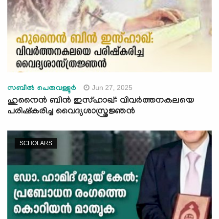
Jun 27, 2025
സബീൽ പെരുവള്ളൂർ
ഹുനൈൻ ബിൻ ഇസ്ഹാഖ്: വിവർത്തനകലയെ
പരിഷ്‌കരിച്ച വൈദ്യശാസ്ത്രജ്ഞൻ
SCHOLARS