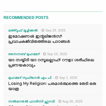
RECOMMENDED POSTS
Sep 29, 2025
മഅ്റൂഫ് മൂച്ചിക്കല്‍
ഇമോഷണൽ ഇന്റലിജൻസ്:
പ്രവാചകജീവിതത്തിലെ പാഠങ്ങൾ
Sep 10, 2025
സൈനബ് മുഹമ്മദ്
യാ സയ്യിദീ യാ റസൂലല്ലാഹ്: റൗളാ ശരീഫിലെ
പ്രണയകാവ്യം
Sep 1, 2025
മുഹമ്മദ് സുഫ്‌യാൻ എം.പി
Losing My Religion: പരമാർത്ഥത്തെ തേടി ഒരു
യാത്ര
Aug 26, 2025
സൽമാനുൽ ഫാരിസി ഹുദവി