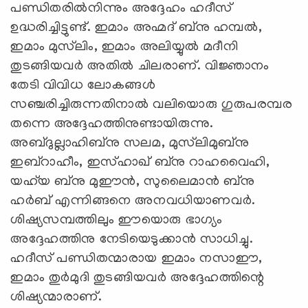
പണ്ഡിതരില്‍നിന്നും അദ്ദേഹം ഹദീസ്
ഉദ്ധരിച്ചിട്ടുണ്ട്. ഇമാം അഹ്മദ് ബ്‌നു ഹമ്പല്‍,
ഇമാം മുസ്‌ലിം, ഇമാം അലിയ്യുല്‍ മദീനി
തുടങ്ങിയവര്‍ അതില്‍ ചിലരാണ്. വിജ്ഞാനം
തേടി വിവിധ ലോകങ്ങള്‍
സഞ്ചരിച്ചിരുന്നതിനാല്‍ വലിയൊരു ഗുരുപരമ്പര
തന്നെ അദ്ദേഹത്തിനുണ്ടായിരുന്നു.
അബ്ദുല്ലാഹിബ്‌നു സലമ, മുസ്‌ലിമുബ്‌നു
ഇബ്‌റാഹീം, ഇസ്ഹാഖ് ബ്‌നു റാഹവൈഹി,
യഹ്‌യ ബ്‌നു മുഈന്‍, സുലൈമാന്‍ ബ്‌നു
ഹര്‍ബ് എന്നിങ്ങനെ അനവധിയാണവര്‍.
ശിഷ്യസമ്പത്തിലും ഈയൊരു ഭാഗ്യം
അദ്ദേഹത്തിനു നേടിയെടുക്കാന്‍ സാധിച്ചു.
ഹദീസ് പണ്ഡിതന്മാരായ ഇമാം നസാഈ,
ഇമാം തുര്‍മുദി തുടങ്ങിയവര്‍ അദ്ദേഹത്തിന്റെ
ശിഷ്യന്മാരാണ്.