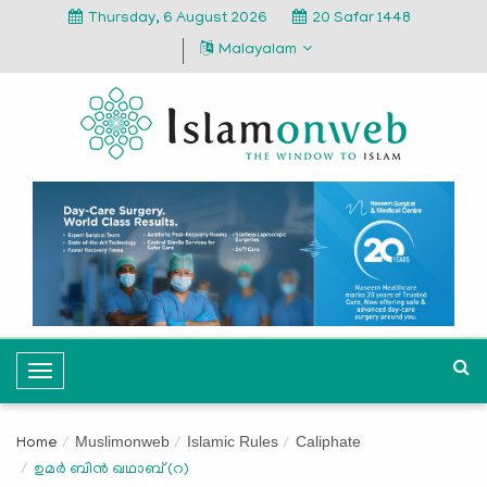
Thursday, 6 August 2026
20 Safar 1448
Malayalam
T
o
g
Muslimonweb
Islamic Rules
Caliphate
Home
g
ഉമര്‍ ബിന്‍ ഖഥാബ് (റ)
l