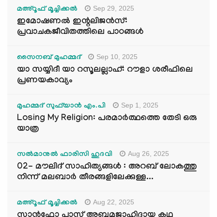
Sep 29, 2025
മഅ്റൂഫ് മൂച്ചിക്കല്‍
ഇമോഷണൽ ഇന്റലിജൻസ്:
പ്രവാചകജീവിതത്തിലെ പാഠങ്ങൾ
Sep 10, 2025
സൈനബ് മുഹമ്മദ്
യാ സയ്യിദീ യാ റസൂലല്ലാഹ്: റൗളാ ശരീഫിലെ
പ്രണയകാവ്യം
Sep 1, 2025
മുഹമ്മദ് സുഫ്‌യാൻ എം.പി
Losing My Religion: പരമാർത്ഥത്തെ തേടി ഒരു
യാത്ര
Aug 26, 2025
സൽമാനുൽ ഫാരിസി ഹുദവി
02- മൗലിദ് സാഹിത്യങ്ങൾ : അറബ് ലോകത്തു
നിന്ന് മലബാർ തീരങ്ങളിലേക്കുള്ള...
Aug 22, 2025
മഅ്റൂഫ് മൂച്ചിക്കല്‍
സാൻഫോ പാസ് അബൂമുജാഹിദായ കഥ