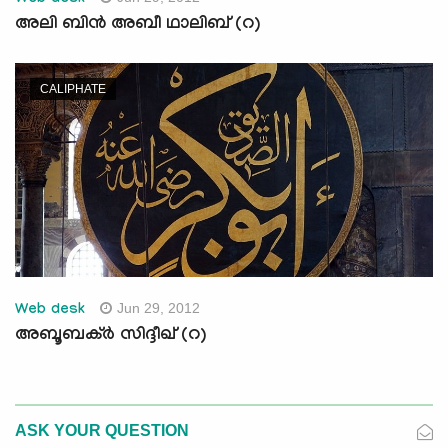
Web desk
അലി ബിന്‍ അബീ ഥാലിബ് (റ)
CALIPHATE
Jun 29, 2012
Web desk
അബൂബക്ര്‍ സിദ്ദീഖ് (റ)
ASK YOUR QUESTION