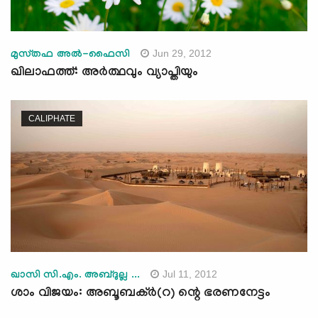
Jun 29, 2012
മുസ്‌തഫ അല്‍-ഫൈസി
ഖിലാഫത്ത്: അര്‍ത്ഥവും വ്യാപ്തിയും
CALIPHATE
Jul 11, 2012
ഖാസി സി.എം. അബ്ദുല്ല ...
ശാം വിജയം: അബൂബക്ര്‍(റ) ന്റെ ഭരണനേട്ടം