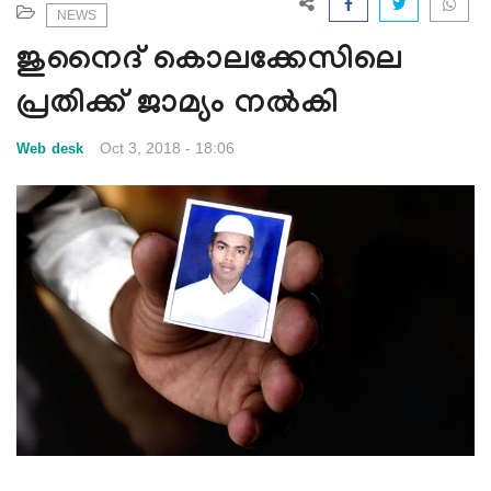
e
NEWS
N
ജുനൈദ് കൊലക്കേസിലെ
a
v
പ്രതിക്ക് ജാമ്യം നല്‍കി
i
g
Oct 3, 2018 - 18:06
Web desk
a
t
i
o
n