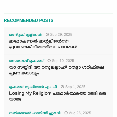
RECOMMENDED POSTS
Sep 29, 2025
മഅ്റൂഫ് മൂച്ചിക്കല്‍
ഇമോഷണൽ ഇന്റലിജൻസ്:
പ്രവാചകജീവിതത്തിലെ പാഠങ്ങൾ
Sep 10, 2025
സൈനബ് മുഹമ്മദ്
യാ സയ്യിദീ യാ റസൂലല്ലാഹ്: റൗളാ ശരീഫിലെ
പ്രണയകാവ്യം
Sep 1, 2025
മുഹമ്മദ് സുഫ്‌യാൻ എം.പി
Losing My Religion: പരമാർത്ഥത്തെ തേടി ഒരു
യാത്ര
Aug 26, 2025
സൽമാനുൽ ഫാരിസി ഹുദവി