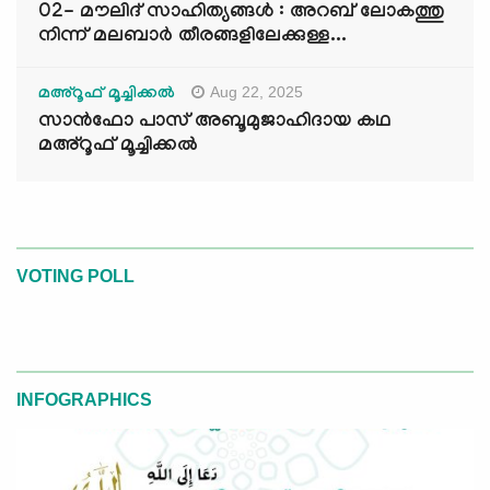
02- മൗലിദ് സാഹിത്യങ്ങൾ : അറബ് ലോകത്തു
നിന്ന് മലബാർ തീരങ്ങളിലേക്കുള്ള...
Aug 22, 2025
മഅ്റൂഫ് മൂച്ചിക്കല്‍
സാൻഫോ പാസ് അബൂമുജാഹിദായ കഥ
മഅ്റൂഫ് മൂച്ചിക്കല്‍
VOTING POLL
INFOGRAPHICS