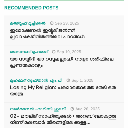
RECOMMENDED POSTS
Sep 29, 2025
മഅ്റൂഫ് മൂച്ചിക്കല്‍
ഇമോഷണൽ ഇന്റലിജൻസ്:
പ്രവാചകജീവിതത്തിലെ പാഠങ്ങൾ
Sep 10, 2025
സൈനബ് മുഹമ്മദ്
യാ സയ്യിദീ യാ റസൂലല്ലാഹ്: റൗളാ ശരീഫിലെ
പ്രണയകാവ്യം
Sep 1, 2025
മുഹമ്മദ് സുഫ്‌യാൻ എം.പി
Losing My Religion: പരമാർത്ഥത്തെ തേടി ഒരു
യാത്ര
Aug 26, 2025
സൽമാനുൽ ഫാരിസി ഹുദവി
02- മൗലിദ് സാഹിത്യങ്ങൾ : അറബ് ലോകത്തു
നിന്ന് മലബാർ തീരങ്ങളിലേക്കുള്ള...