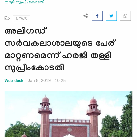
തള്ളി സുപ്രീംകോടതി
e
N
a
NEWS
v
അലിഗഡ്
i
g
സര്‍വകലാശാലയുടെ പേര്
a
മാറ്റണമെന്ന് ഹരജി തള്ളി
t
i
സുപ്രീംകോടതി
o
n
Jan 8, 2019 - 10:25
Web desk