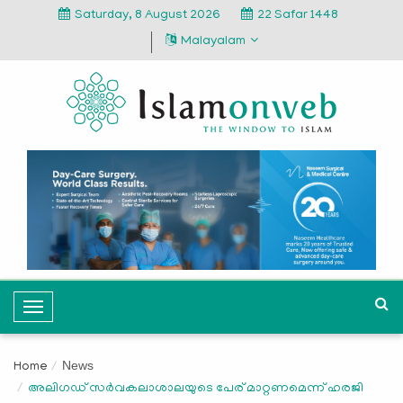
Saturday, 8 August 2026
22 Safar 1448
Malayalam
T
o
g
News
Home
g
അലിഗഡ് സര്‍വകലാശാലയുടെ പേര് മാറ്റണമെന്ന് ഹരജി
l