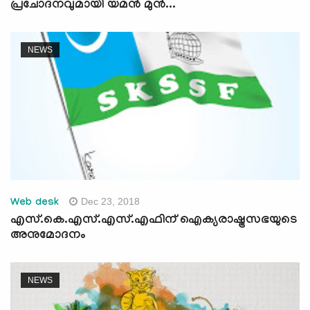
പ്രചോദനവുമായി യമന്‍ മുന്‍...
NEWS
Dec 23, 2018
Web desk
എസ്.കെ.എസ്.എസ്.എഫിന് ഐക്യരാഷ്ട്രസഭയുടെ
അനുമോദനം
NEWS