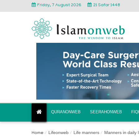
Friday, 7 August 2026
21 Safar 1448
QURANONWEB
SEERAHONWEB
FI
Lifeonweb
Life manners
Manners in daily l
Home