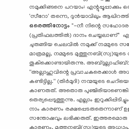
നമുക്കിങ്ങനെ പറയാം: എന്റുപ്പൂപ്പാക്കും 
'സീറോ' തന്നെ, ദുന്‍യാവിലും ആഖിറത്തി
ഒരെത്തിനോട്ടം
''-നീ നിന്റെ സഹോദരന്റ
(പ്രതിഫലത്തില്‍) ദാനം ചെയ്യലാണ്'' എന
ചുരുങ്ങിയ ചെലവില്‍ നമുക്ക് നമ്മുടെ 
മാത്രമല്ല, നമ്മുടെ മുത്തുനബി(സ്വ)യു
തൂകിക്കൊണ്ടായിരുന്നു. അബ്ദുല്ലാഹിബ്
''അല്ലാഹുവിന്റെ പ്രവാചകരെക്കാള്‍ അധ
കണ്ടിട്ടില്ല.'' (തിര്‍മുദി) നന്മയുടെ
കാണരുത്. അതൊരു പുഞ്ചിരിയാണെങ്കിലു
തെര്യപ്പെടുത്തുന്നു. എല്ലാം ഇറുക്കിപ്പിടിച്
നാം കാരണം രക്ഷപ്പെടരുതെന്നാണ് ഉള്ള
സന്തോഷവും ലഭിക്കരുത്. ഇത്തരമൊരു 
കാരണം, മുത്തുനബി(സ്വ)യുടെ അധ്യാപന