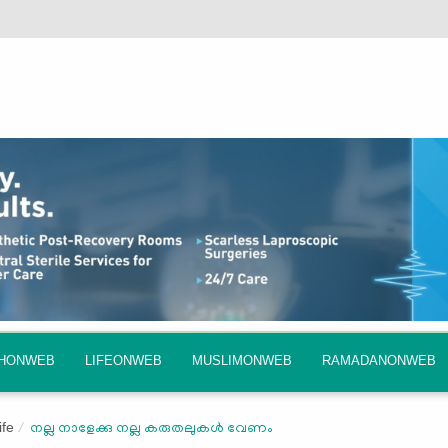
QHONWEB
LIFEONWEB
MUSLIMONWEB
RAMADANONWEB
ife
നല്ല നാളേക്കു നല്ല കരുതലുകള്‍ വേണം