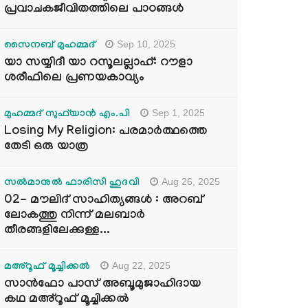
പ്രവാചകജീവിതത്തിലെ പാഠങ്ങൾ
Sep 10, 2025
സൈനബ് മുഹമ്മദ്
യാ സയ്യിദീ യാ റസൂലല്ലാഹ്: റൗളാ
ശരീഫിലെ പ്രണയകാവ്യം
Sep 1, 2025
മുഹമ്മദ് സുഫ്‌യാൻ എം.പി
Losing My Religion: പരമാർത്ഥത്തെ
തേടി ഒരു യാത്ര
Aug 26, 2025
സൽമാനുൽ ഫാരിസി ഹുദവി
02- മൗലിദ് സാഹിത്യങ്ങൾ : അറബ്
ലോകത്തു നിന്ന് മലബാർ
തീരങ്ങളിലേക്കുള്ള...
Aug 22, 2025
മഅ്റൂഫ് മൂച്ചിക്കല്‍
സാൻഫോ പാസ് അബൂമുജാഹിദായ
കഥ മഅ്റൂഫ് മൂച്ചിക്കല്‍