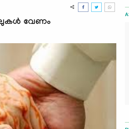
A
തലുകള്‍ വേണം