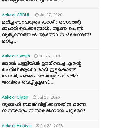
അഭിപ്രായങ്ങൾ എന്താണ്?
Jul 27, 2026
Asked: ABDUL
മരിച്ച ബാപ്പയുടെ കാശ് ( സൊത്ത്)
ഓഹരി വെക്കുമ്പോൾ, ആണ്‍ പെണ്‍
വ്യത്യാസത്തില്‍ ആണോ നല്‍കേണ്ടത്?
മറിച്ച്...
Jul 25, 2026
Asked: Swalih
ഞാൻ പള്ളിയിൽ ഊരിവെച്ച എന്റെ
ചെരിപ്പ് ആരോ മാറി ഇട്ടുകൊണ്ട്
പോയി, പകരം അയാളുടെ ചെരിപ്പ്
അവിടെ വെച്ചിട്ടുമുണ്ട്....
Jul 25, 2026
Asked: Siyad
സുബഹി ബാങ്ക് വിളിക്കുന്നതിനു മുന്നേ
നിസ്കാരം നിസ്കരിക്കാൻ പറ്റുമോ?
Jul 22, 2026
Asked: Hadiya