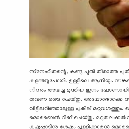
സ്‌നേഹിതന്റെ, കണ്ടു പൂതി തീരാത്ത 
കളഞ്ഞുപോയി. ഉള്ളിലെ ആധിയും സങ്കട
നിന്നും അയച്ച മുന്തിയ ഇനം ഫോണായിരുന
തവണ ട്രൈ ചെയ്തു. അപ്പോഴൊക്കെ സ്വിച
വീട്ടിലറിഞ്ഞാലുള്ള പുകില് മറുവശത്തും
മൊബൈല്‍ റിങ് ചെയ്തു. മറുതലക്കല്‍ന
കഷ്ടപ്പാടിനു ശേഷം പുള്ളിക്കാരന്‍ മൊബ