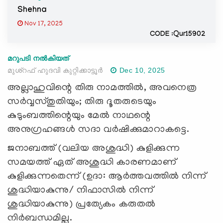
Shehna
Nov 17, 2025
CODE :Qur15902
മറുപടി നൽകിയത്
മുശ്റഫ് ഹുദവി കുറ്റിക്കാട്ടൂർ
Dec 10, 2025
അല്ലാഹുവിന്റെ തിരു നാമത്തിൽ, അവനെത്ര
സർവ്വസ്തുതിയും; തിരു ദൂതരുടെയും
കുടുംബത്തിന്റെയും മേൽ നാഥന്റെ
അനുഗ്രഹങ്ങൾ സദാ വർഷിക്കുമാറാകട്ടെ.
ജനാബത്ത് (വലിയ അശുദ്ധി) കുളിക്കുന്ന
സമയ
ത്
ഏത് അശുദ്ധി കാരണമാണ്
കുളിക്കുന്നതെന്ന് (ഉദാ:
ആ
ർത്തവത്തിൽ നി
ന്ന്
ശുദ്ധിയാകുന്നു/ നിഫാസിൽ
നിന്ന്
ശുദ്ധിയാകുന്നു) പ്രത്യേകം കരുതൽ
നിർബന്ധമില്ല.