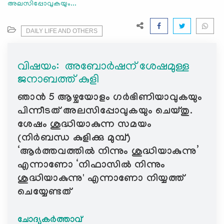
അലസിപ്പോവുകയും...
e
N
a
DAILY LIFE AND OTHERS
v
i
വിഷയം: ‍ അബോർഷന് ശേഷമുള്ള
g
ജനാബത്ത് കുളി
a
t
ഞാൻ 5 ആഴ്ചയോളം ഗർഭിണിയാവുകയും
i
പിന്നീടത് അലസിപ്പോവുകയും ചെയ്തു.
o
ശേഷം ശുദ്ധിയാകുന്ന സമയം
n
(നിർബന്ധ കുളിക്കു മുമ്പ്)
‘ആർത്തവത്തിൽ നിന്നും ശുദ്ധിയാകുന്നു’
എന്നാണോ ‘നിഫാസിൽ നിന്നും
ശുദ്ധിയാകുന്നു' എന്നാണോ നിയ്യത്ത്
ചെയ്യേണ്ടത്
ചോദ്യകർത്താവ്