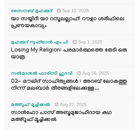
Sep 10, 2025
സൈനബ് മുഹമ്മദ്
യാ സയ്യിദീ യാ റസൂലല്ലാഹ്: റൗളാ ശരീഫിലെ
പ്രണയകാവ്യം
Sep 1, 2025
മുഹമ്മദ് സുഫ്‌യാൻ എം.പി
Losing My Religion: പരമാർത്ഥത്തെ തേടി ഒരു
യാത്ര
Aug 26, 2025
സൽമാനുൽ ഫാരിസി ഹുദവി
02- മൗലിദ് സാഹിത്യങ്ങൾ : അറബ് ലോകത്തു
നിന്ന് മലബാർ തീരങ്ങളിലേക്കുള്ള...
Aug 22, 2025
മഅ്റൂഫ് മൂച്ചിക്കല്‍
സാൻഫോ പാസ് അബൂമുജാഹിദായ കഥ
മഅ്റൂഫ് മൂച്ചിക്കല്‍