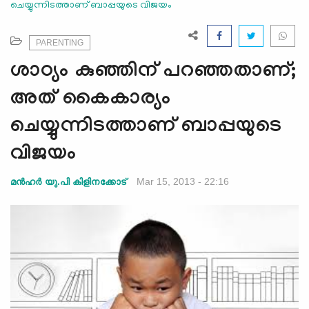
ചെയ്യുന്നിടത്താണ് ബാപ്പയുടെ വിജയം
e
N
a
PARENTING
v
ശാഠ്യം കുഞ്ഞിന് പറഞ്ഞതാണ്;
i
g
അത് കൈകാര്യം
a
ചെയ്യുന്നിടത്താണ് ബാപ്പയുടെ
t
i
വിജയം
o
n
Mar 15, 2013 - 22:16
മന്‍ഹര്‍ യു.പി കിളിനക്കോട്