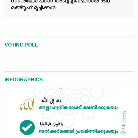
സാൻഫോ പാസ് അബൂമുജാഹിദായ കഥ
മഅ്റൂഫ് മൂച്ചിക്കല്‍
VOTING POLL
INFOGRAPHICS