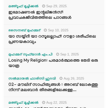
Sep 29, 2025
മഅ്റൂഫ് മൂച്ചിക്കല്‍
ഇമോഷണൽ ഇന്റലിജൻസ്:
പ്രവാചകജീവിതത്തിലെ പാഠങ്ങൾ
Sep 10, 2025
സൈനബ് മുഹമ്മദ്
യാ സയ്യിദീ യാ റസൂലല്ലാഹ്: റൗളാ ശരീഫിലെ
പ്രണയകാവ്യം
Sep 1, 2025
മുഹമ്മദ് സുഫ്‌യാൻ എം.പി
Losing My Religion: പരമാർത്ഥത്തെ തേടി ഒരു
യാത്ര
Aug 26, 2025
സൽമാനുൽ ഫാരിസി ഹുദവി
02- മൗലിദ് സാഹിത്യങ്ങൾ : അറബ് ലോകത്തു
നിന്ന് മലബാർ തീരങ്ങളിലേക്കുള്ള...
Aug 22, 2025
മഅ്റൂഫ് മൂച്ചിക്കല്‍