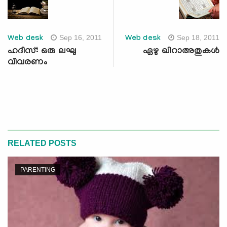
Sep 16, 2011
Sep 18, 2011
Web desk
Web desk
ഹദീസ്: ഒരു ലഘു
ഏഴു ഖിറാഅതുകള്‍
വിവരണം
RELATED POSTS
PARENTING