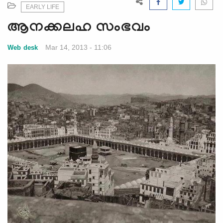
e
EARLY LIFE
N
ആനക്കലഹ സംഭവം
a
v
Mar 14, 2013 - 11:06
Web desk
i
g
a
t
i
o
n