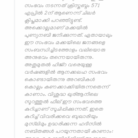
സംഭവം നടന്നത് ക്രിസ്തബ്ദം 571
എപ്രില്‍ 2ന് ആണെന്ന് ചിലര്‍
ക്ലിപ്തമാക്കി പറഞ്ഞിട്ടുണ്ട്.
അക്കൊല്ലമാണ് മക്കയില്‍
പുണ്യനബി ജനിക്കുന്നത്. ഏതായാലും
ഈ സംഭവം മക്കയിലെ ജനങ്ങളെ
സംബന്ധിച്ചിടത്തോളം വലിയൊരു
അനുഭവം തന്നെയായിരുന്നു.
അതുമുതല്‍ ഹിജ്റ വരെയുള്ള
വര്‍ഷങ്ങളില്‍ ആനക്കലഹ സംഭവം
കൊണ്ടായിരുന്നു അറബികള്‍
കൊല്ലം കണക്കാക്കിയിരുന്നതെന്ന്
കാണാം. വിശുദ്ധ ഖുര്ആനിലെ
സൂറത്തുല്‍ ഫീല് ഈ സംഭവത്തെ
കുറിച്ചാണ് സൂചിപ്പിക്കുന്നത്. ഇതെ
കുറിച്ച് വിവരിക്കവെ ബുഖാരിയും
മുസ്‌ലിമും ഉദ്ധരിക്കുന്ന ഹദീസില്‍
നബിതങ്ങള്‍ പറയുന്നതായി കാണാം: