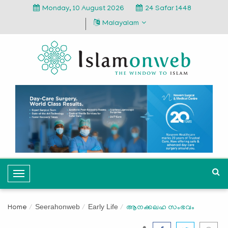
Monday, 10 August 2026
24 Safar 1448
Malayalam
T
o
g
Seerahonweb
Early Life
Home
ആനക്കലഹ സംഭവം
g
l