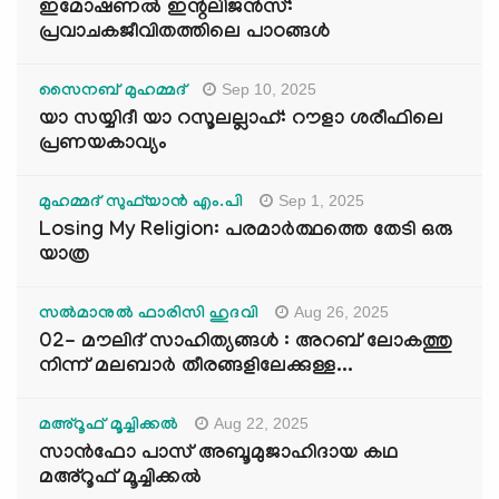
ഇമോഷണൽ ഇന്റലിജൻസ്:
പ്രവാചകജീവിതത്തിലെ പാഠങ്ങൾ
Sep 10, 2025
സൈനബ് മുഹമ്മദ്
യാ സയ്യിദീ യാ റസൂലല്ലാഹ്: റൗളാ ശരീഫിലെ
പ്രണയകാവ്യം
Sep 1, 2025
മുഹമ്മദ് സുഫ്‌യാൻ എം.പി
Losing My Religion: പരമാർത്ഥത്തെ തേടി ഒരു
യാത്ര
Aug 26, 2025
സൽമാനുൽ ഫാരിസി ഹുദവി
02- മൗലിദ് സാഹിത്യങ്ങൾ : അറബ് ലോകത്തു
നിന്ന് മലബാർ തീരങ്ങളിലേക്കുള്ള...
Aug 22, 2025
മഅ്റൂഫ് മൂച്ചിക്കല്‍
സാൻഫോ പാസ് അബൂമുജാഹിദായ കഥ
മഅ്റൂഫ് മൂച്ചിക്കല്‍