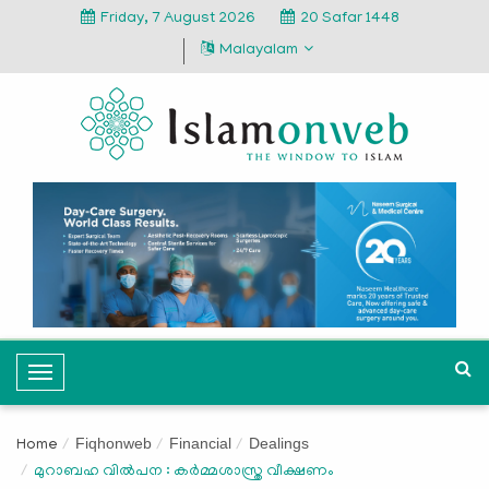
Friday, 7 August 2026
20 Safar 1448
Malayalam
T
o
g
Fiqhonweb
Financial
Dealings
Home
g
മുറാബഹ വില്‍പന : കര്‍മ്മശാസ്ത്ര വീക്ഷണം
l