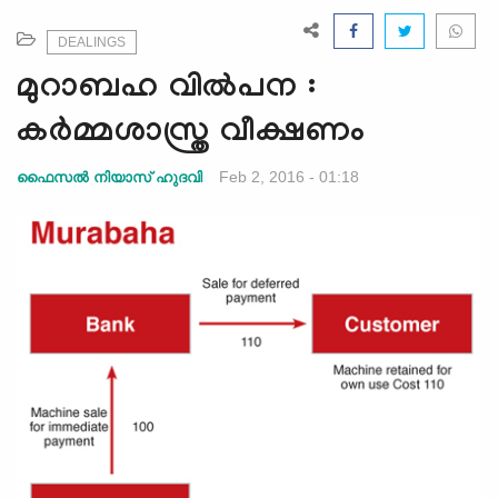
e
N
DEALINGS
a
മുറാബഹ വില്‍പന :
v
i
കര്‍മ്മശാസ്ത്ര വീക്ഷണം
g
a
Feb 2, 2016 - 01:18
ഫൈസല്‍ നിയാസ് ഹുദവി
t
i
o
n