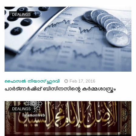
DEALINGS
Feb 17, 2016
ഫൈസല്‍ നിയാസ് ഹുദവി
പാര്‍ട്ണര്‍ഷിപ്പ് ബിസിനസിന്റെ കര്‍മ്മശാസ്ത്രം
DEALINGS