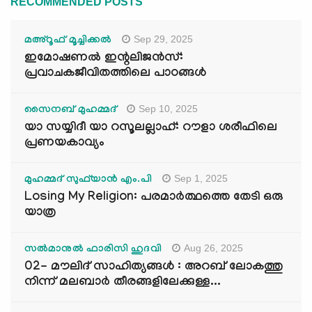
RECOMMENDED POSTS
Sep 29, 2025
മഅ്റൂഫ് മൂച്ചിക്കല്‍
ഇമോഷണൽ ഇന്റലിജൻസ്:
പ്രവാചകജീവിതത്തിലെ പാഠങ്ങൾ
Sep 10, 2025
സൈനബ് മുഹമ്മദ്
യാ സയ്യിദീ യാ റസൂലല്ലാഹ്: റൗളാ ശരീഫിലെ
പ്രണയകാവ്യം
Sep 1, 2025
മുഹമ്മദ് സുഫ്‌യാൻ എം.പി
Losing My Religion: പരമാർത്ഥത്തെ തേടി ഒരു
യാത്ര
Aug 26, 2025
സൽമാനുൽ ഫാരിസി ഹുദവി
02- മൗലിദ് സാഹിത്യങ്ങൾ : അറബ് ലോകത്തു
നിന്ന് മലബാർ തീരങ്ങളിലേക്കുള്ള...